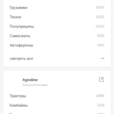
Грузовики
30676
Тягачи
19032
Полуприцепы
16010
Самосвалы
8036
Автофургоны
2843
смотреть все
Agroline
Сельхозтехника
Тракторы
14884
Комбайны
5168