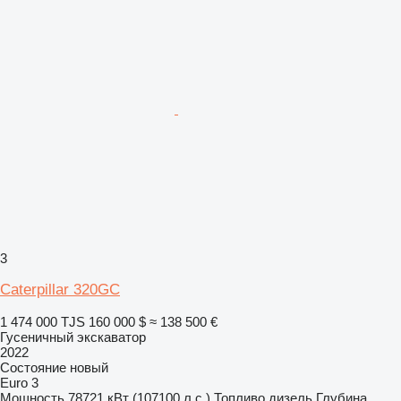
3
Caterpillar 320GC
1 474 000 TJS
160 000 $
≈ 138 500 €
Гусеничный экскаватор
2022
Состояние
новый
Euro 3
Мощность
78721 кВт (107100 л.с.)
Топливо
дизель
Глубина