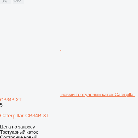
новый тротуарный каток Caterpillar
CB34B XT
5
Caterpillar CB34B XT
Цена по запросу
Тротуарный каток
Состояние
новый