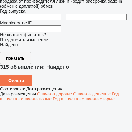
продажа
от производителя
лизинг
кредит
рассрочка
trade-in
(обмен с доплатой)
обмен
Год выпуска
–
Machineryline ID
Не хватает фильтров?
Предложить изменение
Найдено:
-
показать
315 объявлений:
Найдено
Фильтр
Сортировка
:
Дата размещения
Дата размещения
Сначала дорогие
Сначала дешевые
Год
выпуска - сначала новые
Год выпуска - сначала старые