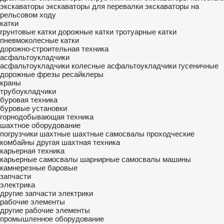
экскаваторы
экскаваторы для перевалки
экскаваторы на
рельсовом ходу
катки
грунтовые катки
дорожные катки
тротуарные катки
пневмоколесные катки
дорожно-строительная техника
асфальтоукладчики
асфальтоукладчики колесные
асфальтоукладчики гусеничные
дорожные фрезы
ресайклеры
краны
трубоукладчики
буровая техника
буровые установки
горнодобывающая техника
шахтное оборудование
погрузчики шахтные
шахтные самосвалы
проходческие
комбайны
другая шахтная техника
карьерная техника
карьерные самосвалы
шарнирные самосвалы
машины
камнерезные баровые
запчасти
электрика
другие запчасти электрики
рабочие элементы
другие рабочие элементы
промышленное оборудование