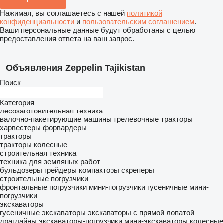
Нажимая, вы соглашаетесь с нашей
политикой
конфиденциальности
и
пользовательским соглашением
.
Ваши персональные данные будут обработаны с целью
предоставления ответа на ваш запрос.
Объявления Zeppelin Tajikistan
Поиск
Категория
лесозаготовительная техника
валочно-пакетирующие машины
трелевочные тракторы
харвестеры
форвардеры
тракторы
тракторы колесные
строительная техника
техника для земляных работ
бульдозеры
грейдеры
компакторы
скреперы
строительные погрузчики
фронтальные погрузчики
мини-погрузчики гусеничные
мини-
погрузчики
экскаваторы
гусеничные экскаваторы
экскаваторы с прямой лопатой
драглайны
экскаваторы-погрузчики
мини-экскаваторы
колесные