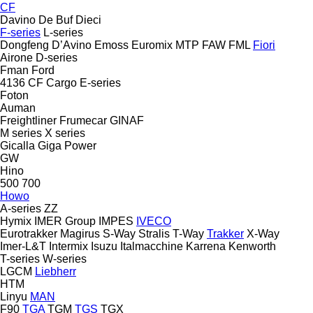
CF
Davino
De Buf
Dieci
F-series
L-series
Dongfeng
D’Avino
Emoss
Euromix MTP
FAW
FML
Fiori
Airone
D-series
Fman
Ford
4136
CF
Cargo
E-series
Foton
Auman
Freightliner
Frumecar
GINAF
M series
X series
Gicalla
Giga Power
GW
Hino
500
700
Howo
A-series
ZZ
Hymix
IMER Group
IMPES
IVECO
Eurotrakker
Magirus
S-Way
Stralis
T-Way
Trakker
X-Way
Imer-L&T
Intermix
Isuzu
Italmacchine
Karrena
Kenworth
T-series
W-series
LGCM
Liebherr
HTM
Linyu
MAN
F90
TGA
TGM
TGS
TGX