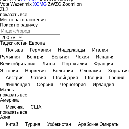
Vote
Wazenmix
XCMG
ZWZG
Zoomlion
ZLJ
показать все
Место расположения
Поиск по радиусу
Таджикистан
Европа
Польша
Германия
Нидерланды
Италия
Румыния
Венгрия
Бельгия
Чехия
Испания
Великобритания
Литва
Португалия
Франция
Эстония
Норвегия
Болгария
Словакия
Хорватия
Австрия
Латвия
Швейцария
Швеция
Греция
Финляндия
Сербия
Черногория
Ирландия
Мальта
показать все
Америка
Мексика
США
показать все
Азия
Китай
Турция
Узбекистан
Арабские Эмираты