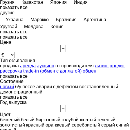
Грузия
Казахстан
Япония
Индия
показать все
другие
Украина
Марокко
Бразилия
Аргентина
Уругвай
Молдова
Кения
показать все
показать все
Цена
–
Тип объявления
продажа
аренда
аукцион
от производителя
лизинг
кредит
рассрочка
trade-in (обмен с доплатой)
обмен
показать все
Состояние
новый
б/у
после аварии
с дефектом
восстановленный
демонстрационный
показать все
Год выпуска
–
Цвет
бежевый
белый
бирюзовый
голубой
желтый
зеленый
золотистый
красный
оранжевый
серебристый
серый
синий