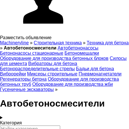
Разместить объявление
Machineryline
»
Строительная техника
»
Техника для бетона
»
Автобетоносмесители
Автобетононасосы
Бетононасосы стационарные
Бетономешалки
Оборудование для производства бетонных блоков
Силосы
для цемента
Вибраторы для бетона
Бетонораспределительные стрелы
Бадьи для бетона
Виброрейки
Миксеры строительные
Пневмонагнетатели
Регенераторы бетона
Оборудование для производства
бетонных труб
Оборудование для производства жби
Гусеничные экскаваторы
»
Автобетоносмесители
Категория