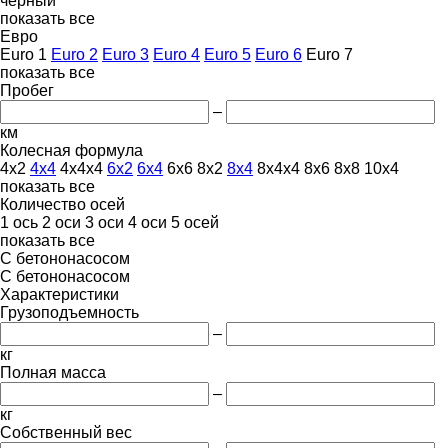
черный
показать все
Евро
Euro 1
Euro 2
Euro 3
Euro 4
Euro 5
Euro 6
Euro 7
показать все
Пробег
–
км
Колесная формула
4x2
4x4
4x4x4
6x2
6x4
6x6
8x2
8x4
8x4x4
8x6
8x8
10x4
показать все
Количество осей
1 ось
2 оси
3 оси
4 оси
5 осей
показать все
С бетононасосом
С бетононасосом
Характеристики
Грузоподъемность
–
кг
Полная масса
–
кг
Собственный вес