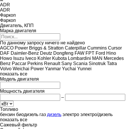
ADR
ADR
Фаркоп
Фаркоп
Двигатель, КПП
Марка двигателя
По данному запросу ничего не найдено
AGCO Power
Briggs & Stratton
Caterpillar
Cummins
Cursor
DAF
Daimler-Benz
Deutz
Dongfeng
FAW
FPT
Ford
Hino
Howo
Isuzu
Iveco
Kohler
Kubota
Lombardini
MAN
Mercedes
Benz
Paccar
Perkins
Renault
Sany
Scania
Sinotruk
Tatra
Volvo
Weichai Power
Yanmar
Yuchai
Yunnei
показать все
Модель двигателя
Мощность двигателя
–
Топливо
бензин
биодизель
газ
дизель
электро
электро/дизель
показать все
Сажевый фильтр