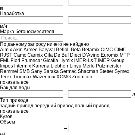
–
кг
Наработка
–
м/ч
Марка бетоносмесителя
По данному запросу ничего не найдено
Aimix
Akin
Armec
Baryval
Belloli
Beta
Betamix
CIMC
CIMC
RJST
Camc
Carmix
Cifa
De Buf
Dieci
D’Avino
Euromix MTP
FML
Fiori
Frumecar
Gicalla
Hymix
IMER-L&T
IMER Group
Impes
Intermix
Karrena
Liebherr
Linyu
Merlo
Putzmeister
Remmel
SMB
Sany
Saraka
Sermac
Shacman
Stetter
Symex
Terex
Truemax
Wazenmix
XCMG
Zoomlion
показать все
Бак для воды
–
л
Тип привода
задний привод
передний привод
полный привод
показать все
Кузов
Объем
–
м³