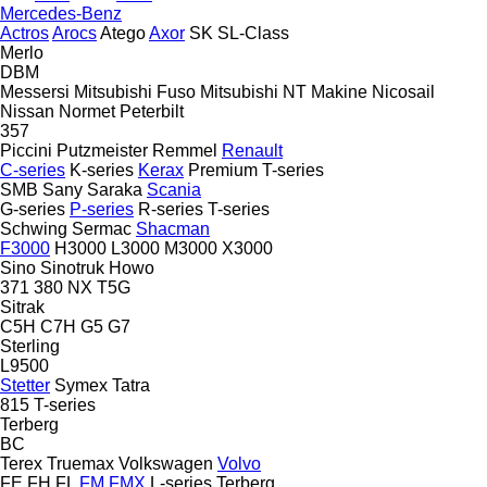
Mercedes-Benz
Actros
Arocs
Atego
Axor
SK
SL-Class
Merlo
DBM
Messersi
Mitsubishi Fuso
Mitsubishi
NT Makine
Nicosail
Nissan
Normet
Peterbilt
357
Piccini
Putzmeister
Remmel
Renault
C-series
K-series
Kerax
Premium
T-series
SMB
Sany
Saraka
Scania
G-series
P-series
R-series
T-series
Schwing
Sermac
Shacman
F3000
H3000
L3000
M3000
X3000
Sino
Sinotruk Howo
371
380
NX
T5G
Sitrak
C5H
C7H
G5
G7
Sterling
L9500
Stetter
Symex
Tatra
815
T-series
Terberg
BC
Terex
Truemax
Volkswagen
Volvo
FE
FH
FL
FM
FMX
L-series
Terberg