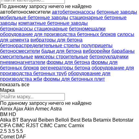
По данному запросу ничего не найдено
автобетоносмесители
автобетононасосы
бетонные заводы
мобильные бетонные заводы
стационарные бетонные
заводы
компактные бетонные заводы
бетононасосы стационарные
бетономешалки
оборудование для производства бетонных блоков
силосы
для цемента
вибраторы для бетона
бетонораспределительные стрелы
полуприцепы
бетоносмесители
бадьи для бетона
виброрейки
барабаны
смесительные
миксеры строительные
бетоноукладчики
пневмонагнетатели
формы для бетона
формы для
бетонных блоков
регенераторы бетона
оборудование для
производства бетонных труб
оборудование для
производства жби
формы для бетонных плит
показать все
Марка
По данному запросу ничего не найдено
Aimix
Ajax
Akin
Armec
Astra
BM
HD
Atika
BT
Baryval
Beiben
Belloli
Best
Beta
Betamix
Betonstar
CIFA
CIMC RJST
CIMC
Camc
Carmix
2.5
3.5
5.5
Comet
DAF