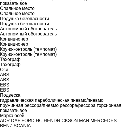
показать все
Спальное место
Спальное место
Подушка безопасности
Подушка безопасности
Автономный обогреватель
Автономный обогреватель
Кондиционер
Кондиционер
Круиз-контроль (темпомат)
Круиз-контроль (темпомат)
Тахограф
Тахограф
Оси
ABS
ABS
EBS
EBS
Подвеска
гидравлическая
параболическая
пневмо/пневмо
пружинная
рессора/пневмо
рессора/рессора
торсионная
показать все
Марка осей
ADR
DAF
FORD
HC
HENDRICKSON
MAN
MERCEDES-
BENZ
SCANIA