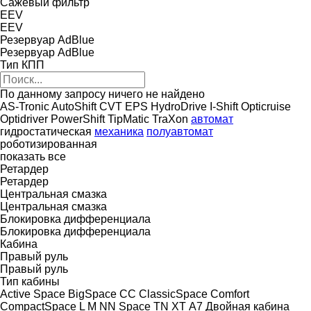
Сажевый фильтр
EEV
EEV
Резервуар AdBlue
Резервуар AdBlue
Тип КПП
По данному запросу ничего не найдено
AS-Tronic
AutoShift
CVT
EPS
HydroDrive
I-Shift
Opticruise
Optidriver
PowerShift
TipMatic
TraXon
автомат
гидростатическая
механика
полуавтомат
роботизированная
показать все
Ретардер
Ретардер
Центральная смазка
Центральная смазка
Блокировка дифференциала
Блокировка дифференциала
Кабина
Правый руль
Правый руль
Тип кабины
Active Space
BigSpace
CC
ClassicSpace
Comfort
CompactSpace
L
M
NN
Space
TN
XT
А7
Двойная кабина