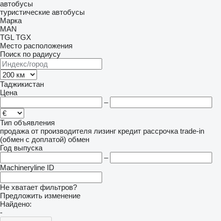
автобусы
туристические автобусы
Марка
MAN
TGL
TGX
Место расположения
Поиск по радиусу
Таджикистан
Цена
–
Тип объявления
продажа
от производителя
лизинг
кредит
рассрочка
trade-in
(обмен с доплатой)
обмен
Год выпуска
–
Machineryline ID
Не хватает фильтров?
Предложить изменение
Найдено:
-