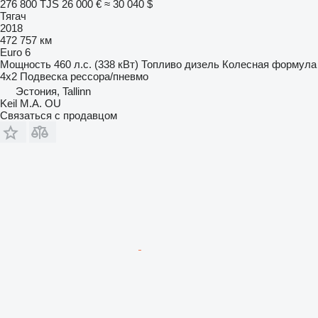
276 800 TJS
26 000 €
≈ 30 040 $
Тягач
2018
472 757 км
Euro 6
Мощность
460 л.с. (338 кВт)
Топливо
дизель
Колесная формула
4x2
Подвеска
рессора/пневмо
Эстония, Tallinn
Keil M.A. OU
Связаться с продавцом