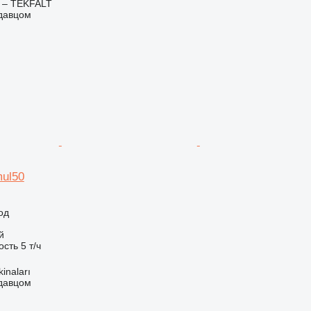
 – TEKFALT
одавцом
mul50
од
й
ость
5 т/ч
kinaları
одавцом