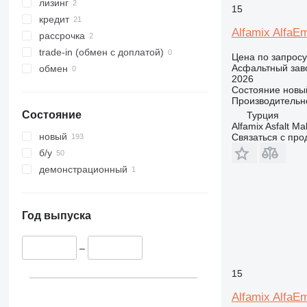
лизинг
15
кредит
Alfamix AlfaE
рассрочка
trade-in (обмен с доплатой)
Цена по запросу
Асфальтный зав
обмен
2026
Состояние
новы
Производительн
Состояние
Турция
Alfamix Asfalt Ma
новый
Связаться с пр
б/у
демонстрационный
Год выпуска
–
15
Alfamix AlfaE