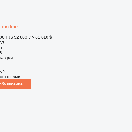
tion line
00 TJS
52 800 €
≈ 61 010 $
од
is
AB
одавцом
ку?
сте с нами!
 объявление