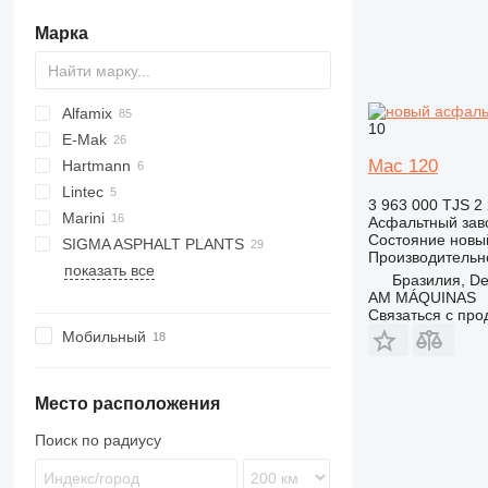
Марка
Alfamix
10
E-Mak
Mac 120
Hartmann
Lintec
3 963 000 TJS
2
Marini
CSD
Асфальтный зав
Состояние
новы
SIGMA ASPHALT PLANTS
Be Tower
Производительн
показать все
Top Tower
HA
KMA
Бразилия, Des
AM MÁQUINAS
Связаться с пр
Мобильный
Место расположения
Поиск по радиусу