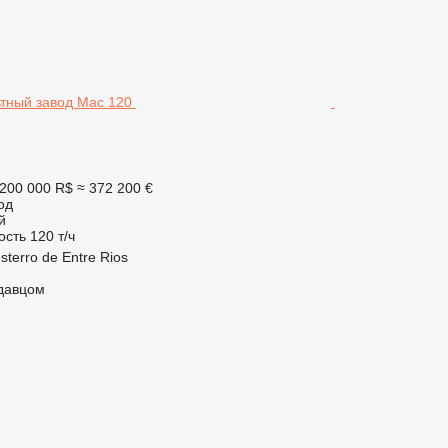
 200 000 R$
≈ 372 200 €
од
й
ость
120 т/ч
terro de Entre Rios
одавцом