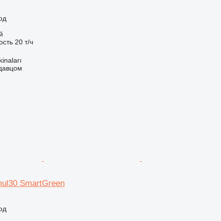
од
й
ость
20 т/ч
kinaları
одавцом
mul30 SmartGreen
од