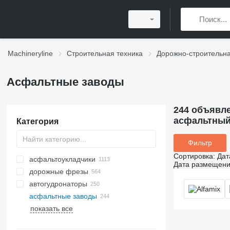
Machineryline
Строительная техника
Дорожно-строительна
Асфальтные заводы
244 объявл
асфальтный
Категория
Фильтр
Сортировка
:
Дат
асфальтоукладчики
Дата размещен
дорожные фрезы
асфальтоукладчики гусеничные
автогудронаторы
асфальтоукладчики колесные
асфальтные заводы
показать все