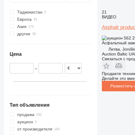
21
Таджикистан
ВИДЕО
Европа
Азия
Германия
Asphalt produc
другие
Польша
Турция
562 2
Италия
Узбекистан
Украина
Асфальтный зав
Франция
Саудовская Аравия
Бразилия
Литва, Jonišk
Auction Baltic U
Цена
Румыния
Индия
Молдова
Связаться с пр
Португалия
Арабские Эмираты
–
Нидерланды
Продаете техни
Литва
Делайте это вме
показать все
Разместить
Тип объявления
продажа
аукцион
от производителя