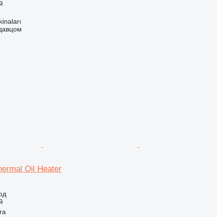
й
kinaları
одавцом
ermal Oil Heater
од
й
ra