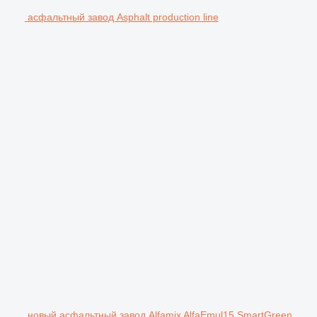
асфальтный завод Asphalt production line
новый асфальтный завод Alfamix AlfaEmul15 SmartGreen