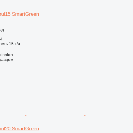
mul15 SmartGreen
од
й
ость
15 т/ч
kinaları
одавцом
mul20 SmartGreen