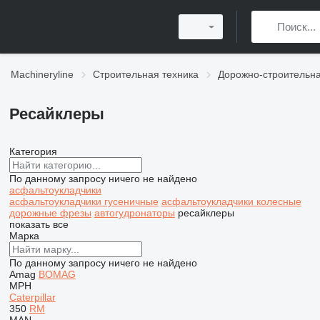
Machineryline
Строительная техника
Дорожно-строительна
Ресайклеры
Категория
По данному запросу ничего не найдено
асфальтоукладчики
асфальтоукладчики гусеничные
асфальтоукладчики колесные
дорожные фрезы
автогудронаторы
ресайклеры
показать все
Марка
По данному запросу ничего не найдено
Amag
BOMAG
MPH
Caterpillar
350
RM