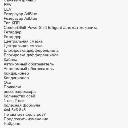
Сажевый фильтр
EEV
EEV
Резервуар AdBlue
Резервуар AdBlue
Тип КПП
ComfortShift
PowerShift
telligent
автомат
механика
Ретардер
Ретардер
Центральная смазка
Центральная смазка
Блокировка дифференциала
Блокировка дифференциала
Кабина
Автономный обогреватель
Автономный обогреватель
Кондиционер
Кондиционер
Оси
Подвеска
рессора/рессора
Количество осей
1 ось
2 оси
Колесная формула
4x4
6x6
8x8
Не хватает фильтров?
Предложить изменение
Найдено: