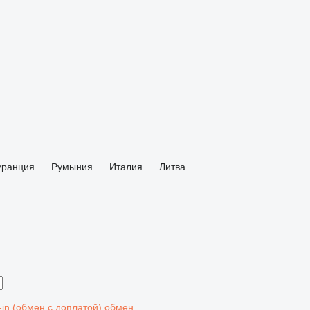
ранция
Румыния
Италия
Литва
-in (обмен с доплатой)
обмен