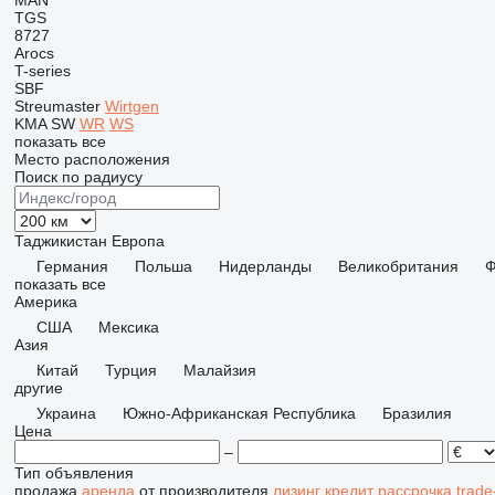
MAN
TGS
8727
Arocs
T-series
SBF
Streumaster
Wirtgen
KMA
SW
WR
WS
показать все
Место расположения
Поиск по радиусу
Таджикистан
Европа
Германия
Польша
Нидерланды
Великобритания
Ф
показать все
Америка
США
Мексика
Азия
Китай
Турция
Малайзия
другие
Украина
Южно-Африканская Республика
Бразилия
Цена
–
Тип объявления
продажа
аренда
от производителя
лизинг
кредит
рассрочка
trade