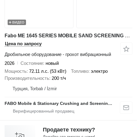
ВИДЕО
Fabo ME 1645 SERIES MOBILE SAND SCREENING PLANT
Цена по запросу
Дробильное оборудование - грохот вибрационный
2026
Состояние
новый
Мощность
72.11 л.с. (53 кВт)
Топливо
электро
Производительность
200 т/ч
Турция, Torbalı / İzmir
FABO Mobile & Stationary Crushing and Screening Plants | Concrete Batching Plants Manufacturer
Продаете технику?
Делайте это вместе с нами!