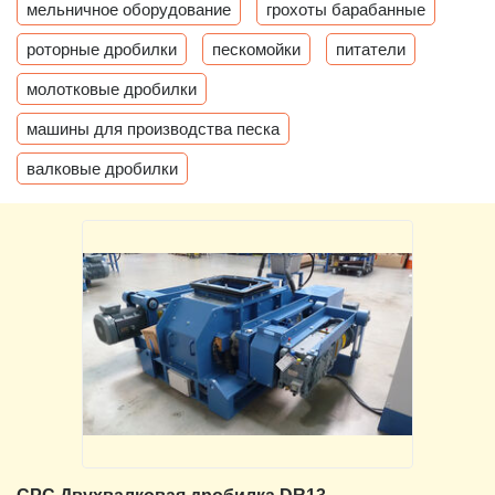
мельничное оборудование
грохоты барабанные
роторные дробилки
пескомойки
питатели
молотковые дробилки
машины для производства песка
валковые дробилки