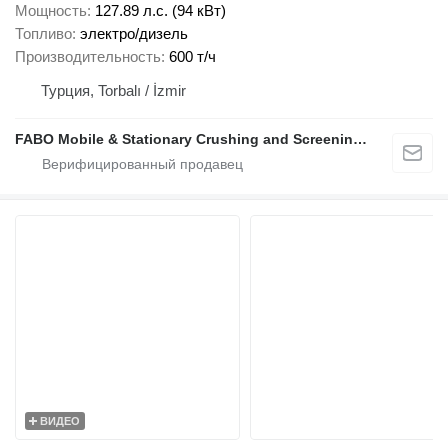
Мощность
127.89 л.с. (94 кВт)
Топливо
электро/дизель
Производительность
600 т/ч
Турция, Torbalı / İzmir
FABO Mobile & Stationary Crushing and Screening Plants | Concrete Batching Plants Manufacturer
ВИДЕО