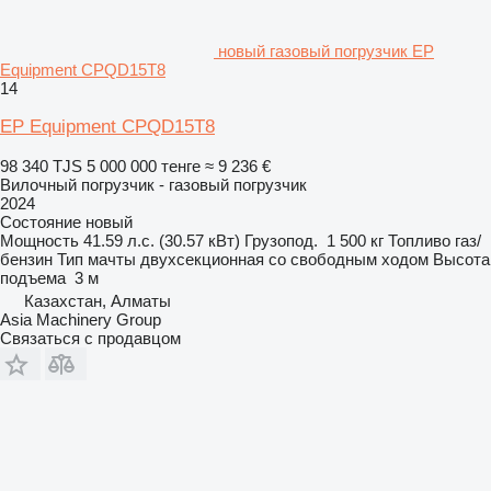
новый газовый погрузчик EP
Equipment CPQD15T8
14
EP Equipment CPQD15T8
98 340 TJS
5 000 000 тенге
≈ 9 236 €
Вилочный погрузчик - газовый погрузчик
2024
Состояние
новый
Мощность
41.59 л.с. (30.57 кВт)
Грузопод.
1 500 кг
Топливо
газ/
бензин
Тип мачты
двухсекционная со свободным ходом
Высота
подъема
3 м
Казахстан, Алматы
Asia Machinery Group
Связаться с продавцом