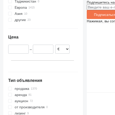
Таджикистан
Подпишитесь на
Европа
Азия
Германия
Подписатьс
другие
Нидерланды
Китай
Нажимая, вы со
Испания
Азербайджан
Украина
Чехия
Турция
Аргентина
Цена
Великобритания
Индия
Молдова
Бельгия
Арабские Эмираты
Чили
–
Польша
Перу
Италия
показать все
Тип объявления
продажа
аренда
аукцион
от производителя
лизинг