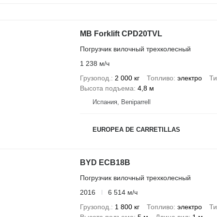
MB Forklift CPD20TVL
Погрузчик вилочный трехколесный
1 238 м/ч
Грузопод.
2 000 кг
Топливо
электро
Ти
Высота подъема
4,8 м
Испания, Beniparrell
EUROPEA DE CARRETILLAS
BYD ECB18B
Погрузчик вилочный трехколесный
2016
6 514 м/ч
Грузопод.
1 800 кг
Топливо
электро
Ти
Высота подъема
5 м
Длина вил
1 м