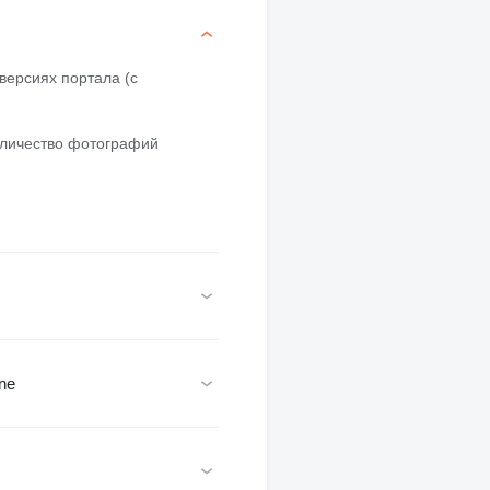
версиях портала (с
оличество фотографий
ne