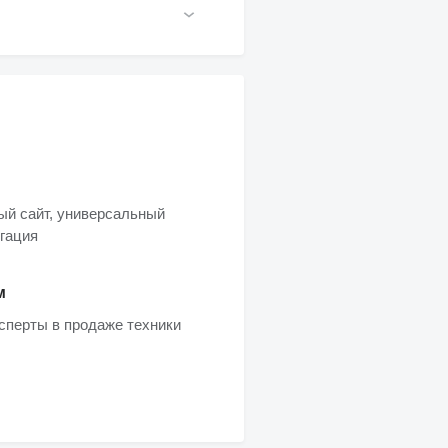
ый сайт, универсальный
игация
м
ксперты в продаже техники