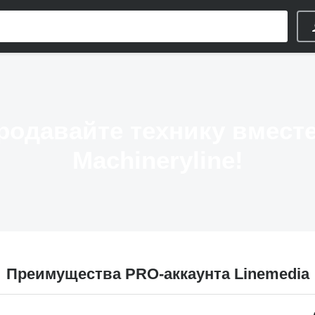
родавайте технику вместе
Machineryline!
Преимущества PRO-аккаунта Linemedia