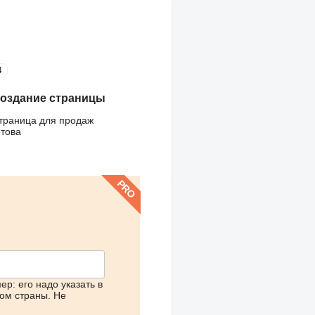
4
оздание страницы
траница для продаж
отова
р: его надо указать в
ом страны.
Не