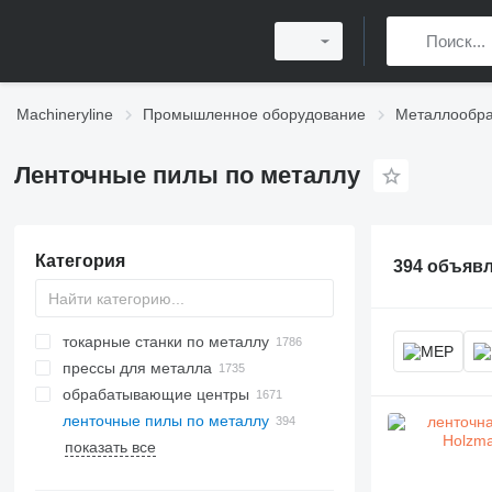
Machineryline
Промышленное оборудование
Металлообр
Ленточные пилы по металлу
Категория
394 объяв
токарные станки по металлу
прессы для металла
обрабатывающие центры
гидравлические прессы
ленточные пилы по металлу
листогибочные прессы
плоскошлифовальные станки
станки для лазерной резки
показать все
пресс-ножницы
круглошлифовальные станки
станки для плазменной резки
координатно-пробивные прессы
ленточно-шлифовальные станки
лазерные станки CO2