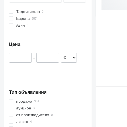
Таджикистан
Европа
Азия
Германия
Бельгия
Турция
Австрия
Япония
Цена
Португалия
Нидерланды
–
Швейцария
Италия
Испания
показать все
Тип объявления
продажа
аукцион
от производителя
лизинг