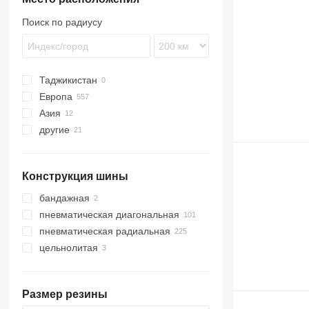
Поиск по радиусу
Таджикистан
Европа
Азия
Бельгия
другие
Польша
Узбекистан
Германия
Китай
Украина
Нидерланды
Кыргызстан
Конструкция шины
Италия
Великобритания
бандажная
Литва
пневматическая диагональная
Норвегия
пневматическая радиальная
показать все
цельнолитая
Размер резины