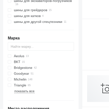
шины для экскаваторов-погрузчиков
шины для грейдеров
шины для катков
шины для другой спецтехники
Марка
Aeolus
BKT
AL
23
Bridgestone
Goodyear
140
MPT
SP
S series
Michelin
966
TM
A-series
Triangle
988
MPT
TL
показать все
992
L-series
C-series
Место расположения