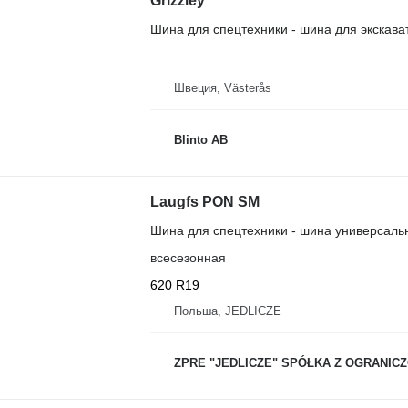
Grizzley
Шина для спецтехники - шина для экскава
Швеция, Västerås
Blinto AB
Laugfs PON SM
Шина для спецтехники - шина универсаль
всесезонная
620 R19
Польша, JEDLICZE
ZPRE "JEDLICZE" SPÓŁKA Z OGRANICZONĄ O