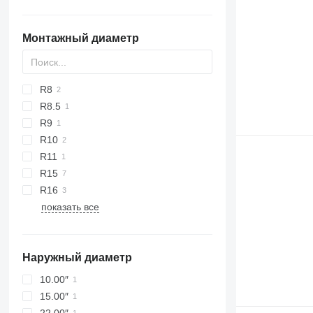
Монтажный диаметр
R8
R8.5
R9
R10
R11
R15
R16
показать все
Наружный диаметр
10.00″
15.00″