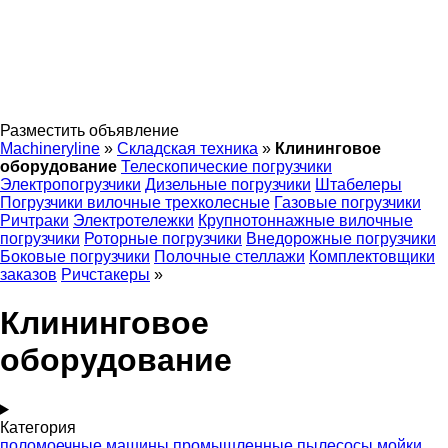
Разместить объявление
Machineryline
»
Складская техника
»
Клининговое
оборудование
Телескопические погрузчики
Электропогрузчики
Дизельные погрузчики
Штабелеры
Погрузчики вилочные трехколесные
Газовые погрузчики
Ричтраки
Электротележки
Крупнотоннажные вилочные
погрузчики
Роторные погрузчики
Внедорожные погрузчики
Боковые погрузчики
Полочные стеллажи
Комплектовщики
заказов
Ричстакеры
»
Клининговое
оборудование
Категория
поломоечные машины
промышленные пылесосы
мойки