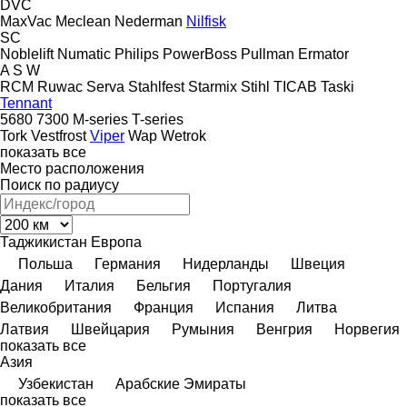
DVC
MaxVac
Meclean
Nederman
Nilfisk
SC
Noblelift
Numatic
Philips
PowerBoss
Pullman Ermator
A
S
W
RCM
Ruwac
Serva
Stahlfest
Starmix
Stihl
TICAB
Taski
Tennant
5680
7300
M-series
T-series
Tork
Vestfrost
Viper
Wap
Wetrok
показать все
Место расположения
Поиск по радиусу
Таджикистан
Европа
Польша
Германия
Нидерланды
Швеция
Дания
Италия
Бельгия
Португалия
Великобритания
Франция
Испания
Литва
Латвия
Швейцария
Румыния
Венгрия
Норвегия
показать все
Азия
Узбекистан
Арабские Эмираты
показать все