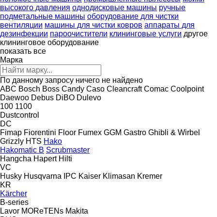
высокого давления
однодисковые машины
ручные
подметальные машины
оборудование для чистки
вентиляции
машины для чистки ковров
аппараты для
дезинфекции
пароочистители
клининговые услуги
другое
клининговое оборудование
показать все
Марка
По данному запросу ничего не найдено
ABC
Bosch
Boss
Candy
Caso
Cleancraft
Comac
Coolpoint
Daewoo
Debus
DiBO
Dulevo
100
1100
Dustcontrol
DC
Fimap
Fiorentini
Floor
Fumex
GGM Gastro
Ghibli & Wirbel
Grizzly
HTS
Hako
Hakomatic B
Scrubmaster
Hangcha
Hapert
Hilti
VC
Husky
Husqvarna
IPC
Kaiser
Klimasan
Kremer
KR
Kärcher
B-series
Lavor
MOReTENs
Makita