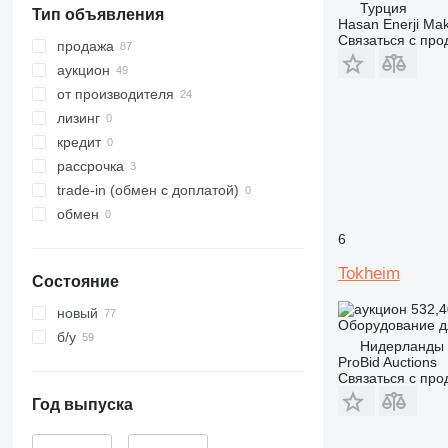
Турция
Тип объявления
Hasan Enerji Maki
Связаться с пр
продажа
аукцион
от производителя
лизинг
кредит
рассрочка
trade-in (обмен с доплатой)
обмен
6
Tokheim
Состояние
532,4
новый
Оборудование д
б/у
Нидерланды
ProBid Auctions
Связаться с пр
Год выпуска