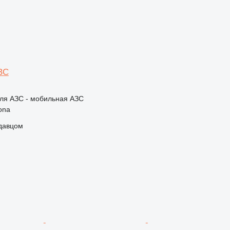
ЗС
ля АЗС - мобильная АЗС
ona
одавцом