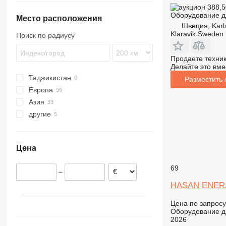
388,5
Оборудование дл
Место расположения
Швеция, Karl
Klaravik Sweden
Поиск по радиусу
Продаете техни
Делайте это вме
Таджикистан
Разместить
Европа
Азия
Великобритания
другие
Нидерланды
Турция
Германия
Узбекистан
Украина
Португалия
Китай
Цена
Испания
Арабские Эмираты
Швеция
69
–
Румыния
HASAN ENER
Польша
показать все
Цена по запросу
Оборудование д
2026