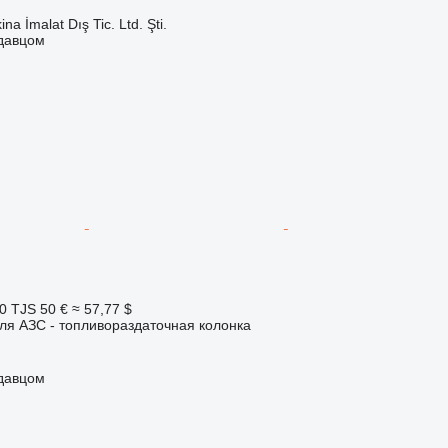
na İmalat Dış Tic. Ltd. Şti.
одавцом
0 TJS
50 €
≈ 57,77 $
ля АЗС - топливораздаточная колонка
одавцом