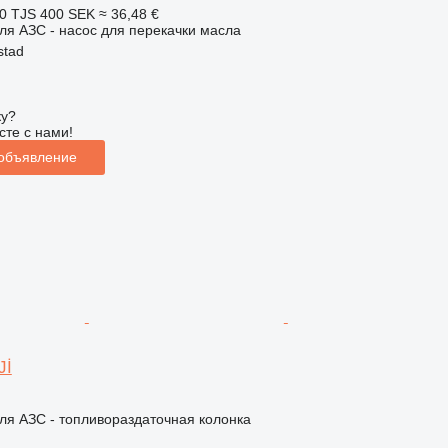
0 TJS
400 SEK
≈ 36,48 €
я АЗС - насос для перекачки масла
stad
ку?
сте с нами!
 объявление
Jİ
ля АЗС - топливораздаточная колонка