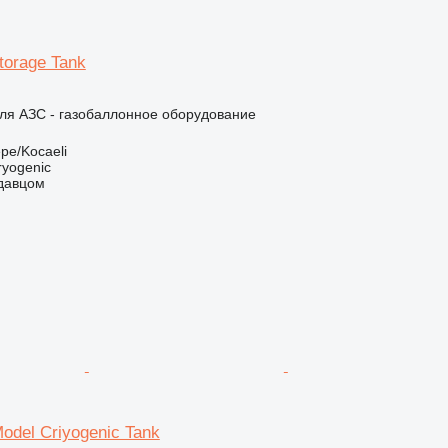
torage Tank
ля АЗС - газобаллонное оборудование
pe/Kocaeli
ryogenic
одавцом
odel Criyogenic Tank