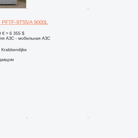
i PFTF-9T55/A 9000L
0 €
≈ 6 355 $
ля АЗС - мобильная АЗС
Krabbendijke
одавцом