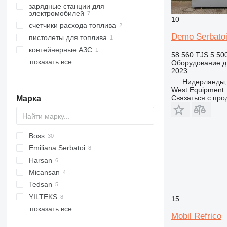
зарядные станции для
электромобилей
10
счетчики расхода топлива
Demo Serbato
пистолеты для топлива
контейнерные АЗС
58 560 TJS
5 50
показать все
Оборудование д
2023
Нидерланды, 
West Equipment
Связаться с пр
Марка
Boss
Emiliana Serbatoi
Harsan
TF
CSP
Micansan
R-series
Tedsan
YILTEKS
15
показать все
LPG
Mobil Refrico