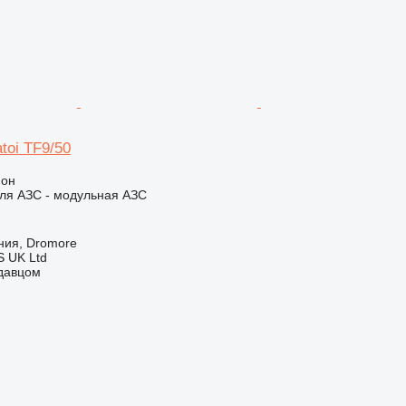
toi TF9/50
ион
ля АЗС - модульная АЗС
ния, Dromore
 UK Ltd
одавцом