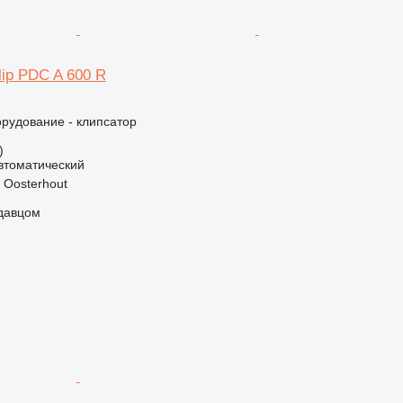
lip PDC A 600 R
рудование - клипсатор
)
втоматический
 Oosterhout
одавцом