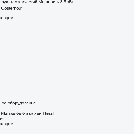
олуавтоматический
Мощность
3,5 кВт
 Oosterhout
одавцом
чное оборудование
Nieuwerkerk aan den IJssel
nes
одавцом