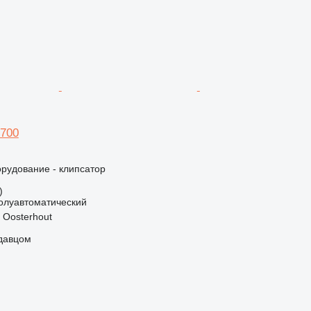
 700
рудование - клипсатор
)
олуавтоматический
 Oosterhout
одавцом