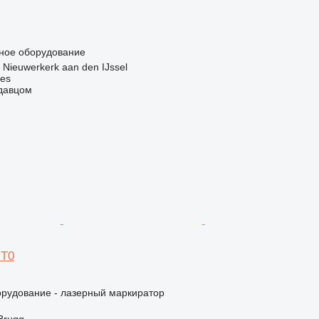
чное оборудование
Nieuwerkerk aan den IJssel
nes
одавцом
 T0
орудование - лазерный маркиратор