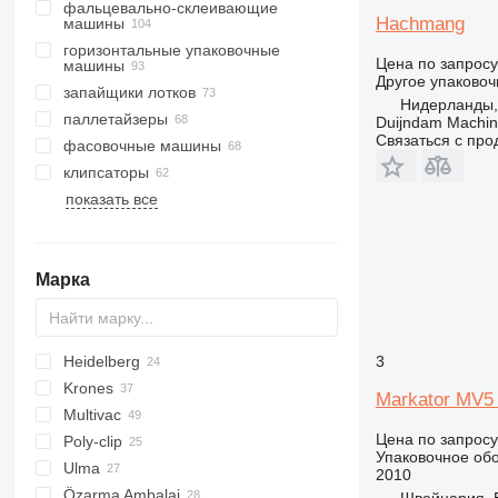
фальцевально-склеивающие
Hachmang
машины
горизонтальные упаковочные
Цена по запросу
машины
Другое упаково
запайщики лотков
Нидерланды, 
паллетайзеры
Duijndam Machi
Связаться с пр
фасовочные машины
клипсаторы
показать все
лазерные маркираторы
аппликаторы этикеток
каплеструйные маркираторы
Марка
датеры
Heidelberg
EM
VF
3
Krones
Stahlfolder
AC
HKN
Markator MV5
Multivac
AFC
K-series
Цена по запросу
Poly-clip
BQ
T-series
Упаковочное об
Ulma
FCA
T-10
2010
Özarma Ambalaj