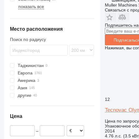
Швейцария, 
Muller Machines
показать все
Связаться с пр
Подпишитесь на
Место расположения
Поиск по радиусу
Подписатьс
Нажимая, вы со
Таджикистан
Европа
Америка
Германия
Азия
Нидерланды
Мексика
другие
Испания
США
Узбекистан
12
Польша
Турция
Молдова
Tecnovac Olym
Франция
Украина
Цена
Италия
Чили
Цена по запросу
Румыния
Южно-Африканская
Упаковочное обо
Республика
–
2014
Португалия
4.76 л.с. (3.5 кВт
Колумбия