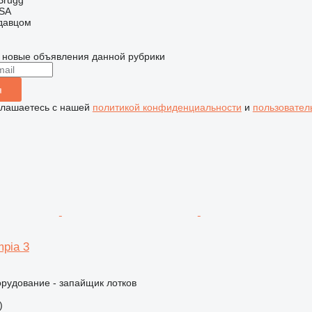
Brugg
 SA
одавцом
 новые объявления данной рубрики
я
глашаетесь с нашей
политикой конфиденциальности
и
пользовател
pia 3
рудование - запайщик лотков
)