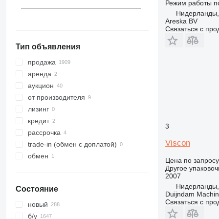
показать все
Режим работы
п
Нидерланды,
Areska BV
Связаться с пр
Тип объявления
продажа
аренда
аукцион
от производителя
лизинг
кредит
3
рассрочка
Viscon
trade-in (обмен с доплатой)
обмен
Цена по запросу
Другое упаково
2007
Нидерланды, 
Состояние
Duijndam Machi
Связаться с пр
новый
б/у