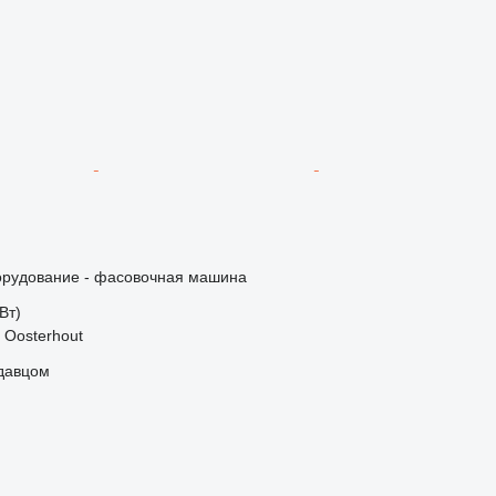
орудование - фасовочная машина
кВт)
 Oosterhout
одавцом