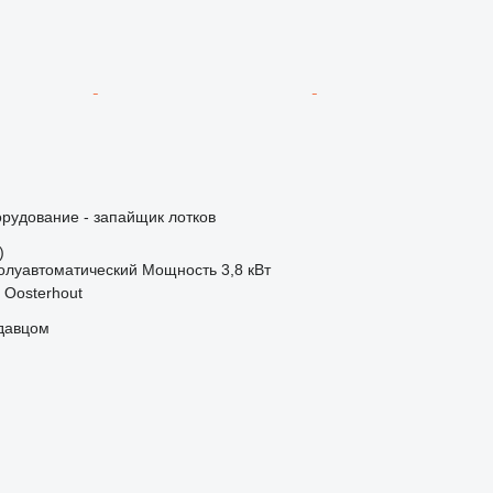
рудование - запайщик лотков
)
олуавтоматический
Мощность
3,8 кВт
 Oosterhout
одавцом