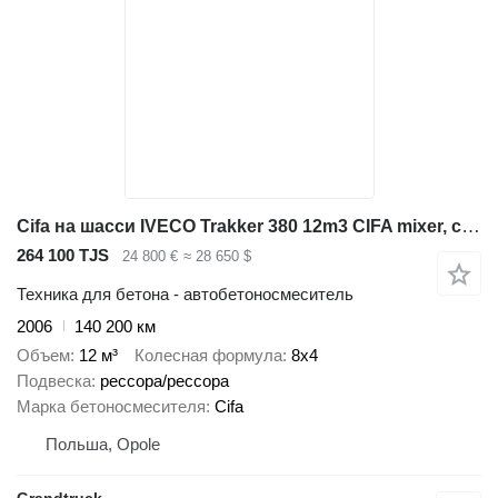
Cifa на шасси IVECO Trakker 380 12m3 CIFA mixer, cursor 13, manual gearbox, air cond
264 100 TJS
24 800 €
≈ 28 650 $
Техника для бетона - автобетоносмеситель
2006
140 200 км
Объем
12 м³
Колесная формула
8x4
Подвеска
рессора/рессора
Марка бетоносмесителя
Cifa
Польша, Opole