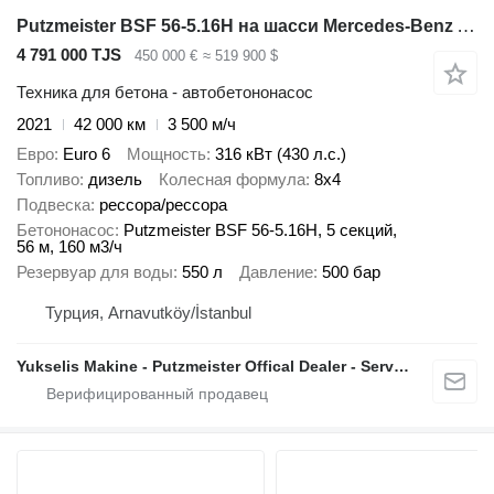
Putzmeister BSF 56-5.16H на шасси Mercedes-Benz Arocs 4443
4 791 000 TJS
450 000 €
≈ 519 900 $
Техника для бетона - автобетононасос
2021
42 000 км
3 500 м/ч
Евро
Euro 6
Мощность
316 кВт (430 л.с.)
Топливо
дизель
Колесная формула
8x4
Подвеска
рессора/рессора
Бетононасос
Putzmeister BSF 56-5.16H, 5 секций,
56 м, 160 м3/ч
Резервуар для воды
550 л
Давление
500 бар
Турция, Arnavutköy/İstanbul
Yukselis Makine - Putzmeister Offical Dealer - Service And Sales Center