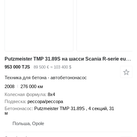
Putzmeister TMP 31.89S на шасси Scania R-serie euro 5, 31m + 9m3 mixer-pump PUMI, putzmeister, 89m3/h
953 000 TJS
89 500 €
≈ 103 400 $
Техника для бетона - автобетононасос
2008
276 000 км
Колесная формула
8x4
Подвеска
рессора/рессора
Бетононасос
Putzmeister TMP 31.89S , 4 секций, 31
м
Польша, Opole