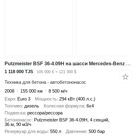
Putzmeister BSF 36-4.09H на шасси Mercedes-Benz AXOR 3340
1 118 000 TJS
105 000 €
≈ 121 300 $
Техника для бетона - автобетононасос
2008
155 000 км
8 500 м/ч
Евро
Euro 3
Мощность
294 кВт (400 л.с.)
Топливо
дизель
Колесная формула
6x4
Подвеска
рессора/рессора
Бетононасос
Putzmeister BSF 36-4.09H, 4 секций,
36 м, 90 м3/ч
Резервуар для воды
550 л
Давление
500 бар