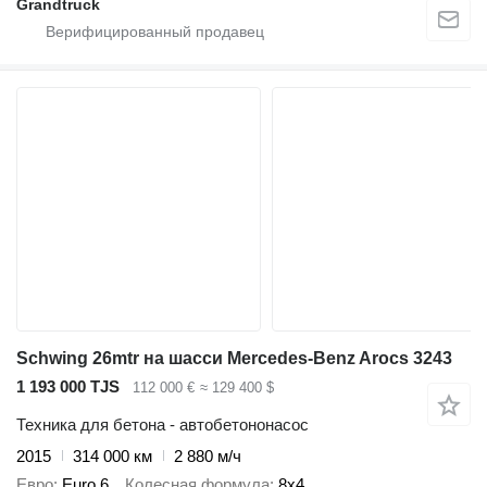
Grandtruck
Schwing 26mtr на шасси Mercedes-Benz Arocs 3243
1 193 000 TJS
112 000 €
≈ 129 400 $
Техника для бетона - автобетононасос
2015
314 000 км
2 880 м/ч
Евро
Euro 6
Колесная формула
8x4