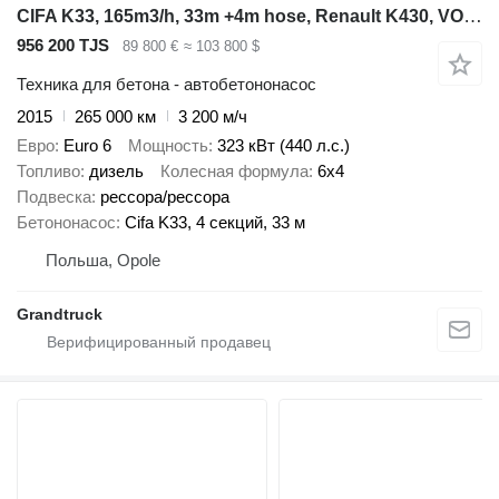
CIFA K33, 165m3/h, 33m +4m hose, Renault K430, VOLVO engine, 32 36
956 200 TJS
89 800 €
≈ 103 800 $
Техника для бетона - автобетононасос
2015
265 000 км
3 200 м/ч
Евро
Euro 6
Мощность
323 кВт (440 л.с.)
Топливо
дизель
Колесная формула
6x4
Подвеска
рессора/рессора
Бетононасос
Cifa K33, 4 секций, 33 м
Польша, Opole
Grandtruck