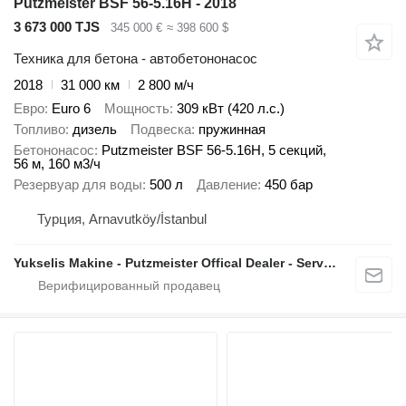
Putzmeister BSF 56-5.16H - 2018
3 673 000 TJS
345 000 €
≈ 398 600 $
Техника для бетона - автобетононасос
2018
31 000 км
2 800 м/ч
Евро
Euro 6
Мощность
309 кВт (420 л.с.)
Топливо
дизель
Подвеска
пружинная
Бетононасос
Putzmeister BSF 56-5.16H, 5 секций,
56 м, 160 м3/ч
Резервуар для воды
500 л
Давление
450 бар
Турция, Arnavutköy/İstanbul
Yukselis Makine - Putzmeister Offical Dealer - Service And Sales Center