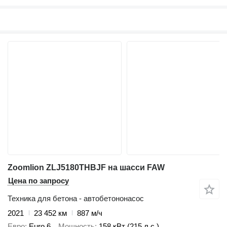
Zoomlion ZLJ5180THBJF на шасси FAW
Цена по запросу
Техника для бетона - автобетононасос
2021
23 452 км
887 м/ч
Евро
Euro 6
Мощность
158 кВт (215 л.с.)