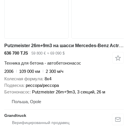
Putzmeister 26m+9m3 на шасси Mercedes-Benz Actros 4141 putzmeister 26m pumi, 9m3 only 108 000km
636 700 TJS
59 800 €
≈ 69 090 $
Техника для бетона - автобетононасос
2006
109 000 км
2 300 м/ч
Колесная формула
8x4
Подвеска
рессора/рессора
Бетононасос
Putzmeister 26m+9m3, 3 секций, 26 м
Польша, Opole
Grandtruck