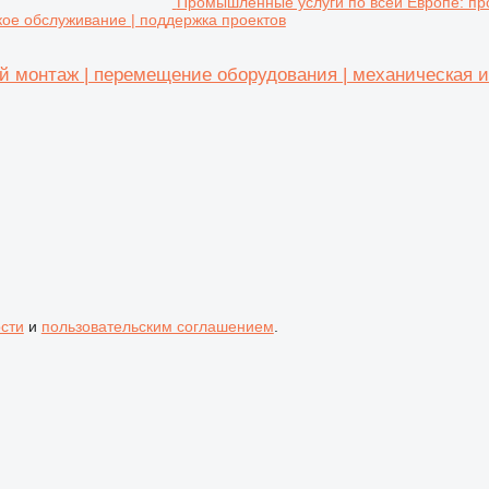
Промышленные услуги по всей Европе: п
кое обслуживание | поддержка проектов
монтаж | перемещение оборудования | механическая и 
сти
и
пользовательским соглашением
.