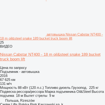
автовышка Nissan Cabstar NT400 -
18 m oil&steel snake 189 bucket truck boom lift
25
ВИДЕО
Nissan Cabstar NT400 - 18 m oil&steel snake 189 bucket
truck boom lift
Цена по запросу
Подъемник - автовышка
2016
67 625 км
131 м/ч
Мощность
88 кВт (120 л.с.)
Топливо
дизель
Грузопод.
225 кг
Подвеска
рессора/рессора
Марка подъемника
Oil&Steel
Высота
подъема
18 м
Вылет стрелы
9 м
Польша, Rzeszów
Center Lifts Polska Piotr Kaszowski sp. k.