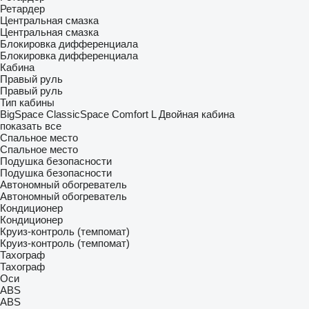
Ретардер
Центральная смазка
Центральная смазка
Блокировка дифференциала
Блокировка дифференциала
Кабина
Правый руль
Правый руль
Тип кабины
BigSpace
ClassicSpace
Comfort
L
Двойная кабина
показать все
Спальное место
Спальное место
Подушка безопасности
Подушка безопасности
Автономный обогреватель
Автономный обогреватель
Кондиционер
Кондиционер
Круиз-контроль (темпомат)
Круиз-контроль (темпомат)
Тахограф
Тахограф
Оси
ABS
ABS