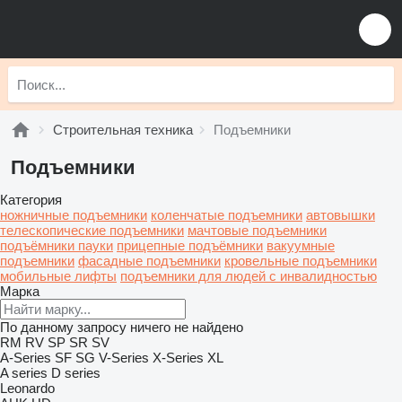
Строительная техника
Подъемники
Подъемники
Категория
ножничные подъемники
коленчатые подъемники
автовышки
телескопические подъемники
мачтовые подъемники
подъёмники пауки
прицепные подъёмники
вакуумные
подъемники
фасадные подъемники
кровельные подъемники
мобильные лифты
подъемники для людей с инвалидностью
Марка
По данному запросу ничего не найдено
RM
RV
SP
SR
SV
A-Series
SF
SG
V-Series
X-Series
XL
A series
D series
Leonardo