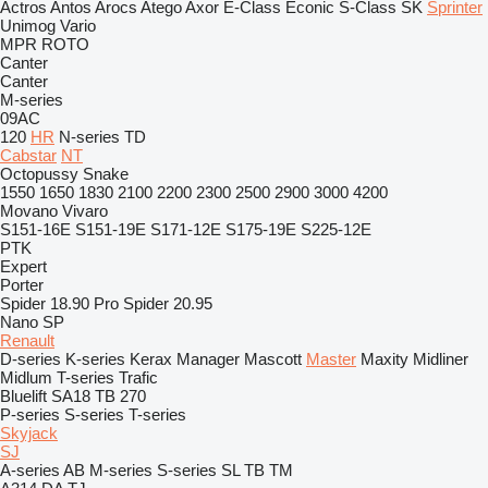
Actros
Antos
Arocs
Atego
Axor
E-Class
Econic
S-Class
SK
Sprinter
Unimog
Vario
MPR
ROTO
Canter
Canter
M-series
09AC
120
HR
N-series
TD
Cabstar
NT
Octopussy
Snake
1550
1650
1830
2100
2200
2300
2500
2900
3000
4200
Movano
Vivaro
S151-16E
S151-19E
S171-12E
S175-19E
S225-12E
PTK
Expert
Porter
Spider 18.90 Pro
Spider 20.95
Nano SP
Renault
D-series
K-series
Kerax
Manager
Mascott
Master
Maxity
Midliner
Midlum
T-series
Trafic
Bluelift SA18
TB 270
P-series
S-series
T-series
Skyjack
SJ
A-series
AB
M-series
S-series
SL
TB
TM