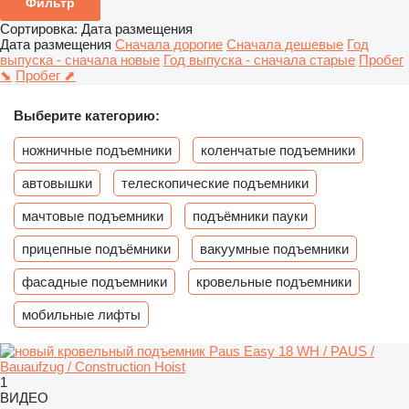
Фильтр
Сортировка
:
Дата размещения
Дата размещения
Сначала дорогие
Сначала дешевые
Год
выпуска - сначала новые
Год выпуска - сначала старые
Пробег
⬊
Пробег ⬈
Выберите категорию:
ножничные подъемники
коленчатые подъемники
автовышки
телескопические подъемники
мачтовые подъемники
подъёмники пауки
прицепные подъёмники
вакуумные подъемники
фасадные подъемники
кровельные подъемники
мобильные лифты
1
ВИДЕО