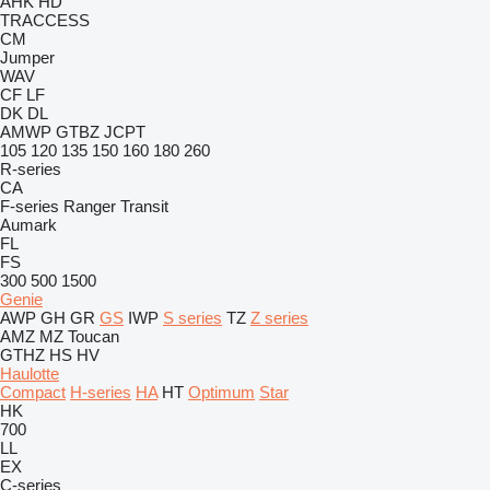
AHK
HD
TRACCESS
CM
Jumper
WAV
CF
LF
DK
DL
AMWP
GTBZ
JCPT
105
120
135
150
160
180
260
R-series
CA
F-series
Ranger
Transit
Aumark
FL
FS
300
500
1500
Genie
AWP
GH
GR
GS
IWP
S series
TZ
Z series
AMZ
MZ
Toucan
GTHZ
HS
HV
Haulotte
Compact
H-series
HA
HT
Optimum
Star
HK
700
LL
EX
C-series