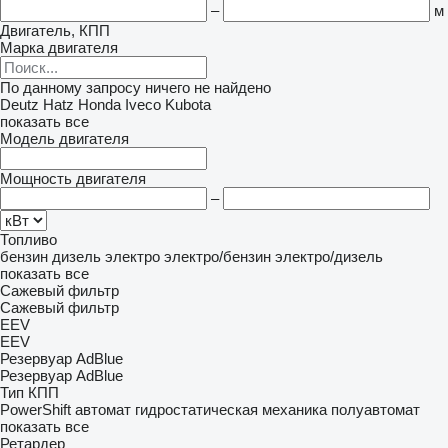
–
м
Двигатель, КПП
Марка двигателя
По данному запросу ничего не найдено
Deutz
Hatz
Honda
Iveco
Kubota
показать все
Модель двигателя
Мощность двигателя
–
Топливо
бензин
дизель
электро
электро/бензин
электро/дизель
показать все
Сажевый фильтр
Сажевый фильтр
EEV
EEV
Резервуар AdBlue
Резервуар AdBlue
Тип КПП
PowerShift
автомат
гидростатическая
механика
полуавтомат
показать все
Ретардер