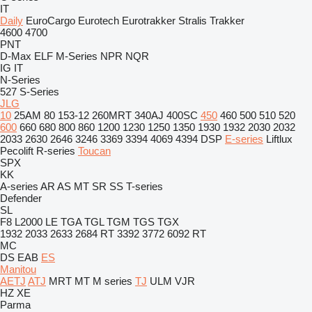
IT
Daily
EuroCargo
Eurotech
Eurotrakker
Stralis
Trakker
4600
4700
PNT
D-Max
ELF
M-Series
NPR
NQR
IG
IT
N-Series
527
S-Series
JLG
10
25AM
80
153-12
260MRT
340AJ
400SC
450
460
500
510
520
600
660
680
800
860
1200
1230
1250
1350
1930
1932
2030
2032
2033
2630
2646
3246
3369
3394
4069
4394
DSP
E-series
Liftlux
Pecolift
R-series
Toucan
SPX
KK
A-series
AR
AS
MT
SR
SS
T-series
Defender
SL
F8
L2000
LE
TGA
TGL
TGM
TGS
TGX
1932
2033
2633
2684 RT
3392
3772
6092 RT
MC
DS
EAB
ES
Manitou
AETJ
ATJ
MRT
MT
M series
TJ
ULM
VJR
HZ
XE
Parma