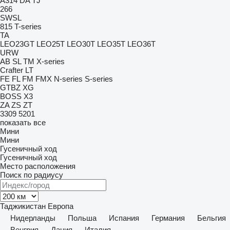
A314
DA
TJ
266
SWSL
815
T-series
TA
LEO23GT
LEO25T
LEO30T
LEO35T
LEO36T
URW
AB
SL
TM
X-series
Crafter
LT
FE
FL
FM
FMX
N-series
S-series
GTBZ
XG
BOSS X3
ZA
ZS
ZT
3309
5201
показать все
Мини
Мини
Гусеничный ход
Гусеничный ход
Место расположения
Поиск по радиусу
Таджикистан
Европа
Нидерланды
Польша
Испания
Германия
Бельгия
Венгрия
Дания
Италия