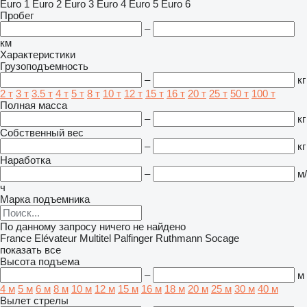
Euro 1
Euro 2
Euro 3
Euro 4
Euro 5
Euro 6
Пробег
–
км
Характеристики
Грузоподъемность
–
кг
2 т
3 т
3.5 т
4 т
5 т
8 т
10 т
12 т
15 т
16 т
20 т
25 т
50 т
100 т
Полная масса
–
кг
Собственный вес
–
кг
Наработка
–
м/
ч
Марка подъемника
По данному запросу ничего не найдено
France Elévateur
Multitel
Palfinger
Ruthmann
Socage
показать все
Высота подъема
–
м
4 м
5 м
6 м
8 м
10 м
12 м
15 м
16 м
18 м
20 м
25 м
30 м
40 м
Вылет стрелы