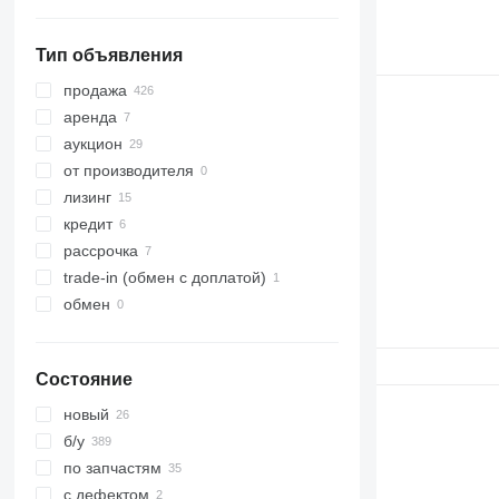
319
8025
Toucan
320
8026
Тип объявления
321
8030
322
8035
продажа
323
CT
аренда
324
JS
аукцион
325
JZ
от производителя
326
NXT
лизинг
329
S-Series
кредит
330
TM
рассрочка
336
VMT
trade-in (обмен с доплатой)
340
Vibromax
обмен
345
349
Состояние
350
365
новый
374
б/у
390
по запчастям
395
с дефектом