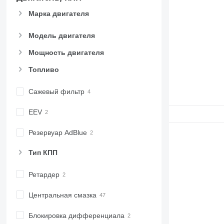
CB
Марка двигателя
CS
D series
Модель двигателя
E-series
F-series
Мощность двигателя
GC
Топливо
IT
M-series
Сажевый фильтр
MH
NR
EEV
PM
Резервуар AdBlue
RM
Тип КПП
Ретардер
Центральная смазка
Блокировка дифференциала