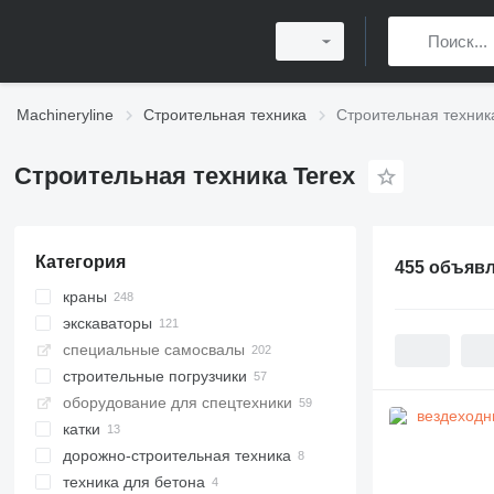
Machineryline
Строительная техника
Строительная техник
Строительная техника Terex
Категория
455 объяв
краны
экскаваторы
вездеходные краны
специальные самосвалы
автокраны
колесные экскаваторы
строительные погрузчики
башенные краны
экскаваторы-погрузчики
мини-самосвалы
оборудование для спецтехники
гусеничные краны
экскаваторы для перевалки
шарнирные самосвалы
фронтальные погрузчики
катки
быстромонтируемые башенные
мини-экскаваторы
карьерные самосвалы
мультифункциональные
краны
погрузчики
дорожно-строительная техника
гусеничные экскаваторы
тротуарные катки
краны-манипуляторы
телескопические погрузчики
техника для бетона
экскаваторы на рельсовом ходу
асфальтоукладчики