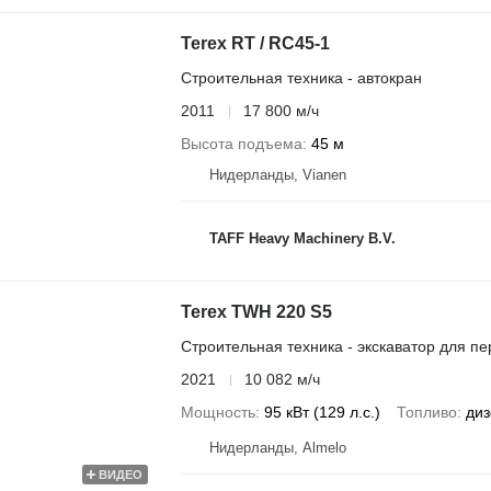
Terex RT / RC45-1
Строительная техника - автокран
2011
17 800 м/ч
Высота подъема
45 м
Нидерланды, Vianen
TAFF Heavy Machinery B.V.
Terex TWH 220 S5
Строительная техника - экскаватор для п
2021
10 082 м/ч
Мощность
95 кВт (129 л.с.)
Топливо
диз
Нидерланды, Almelo
ВИДЕО