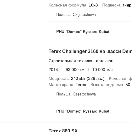
Колесная формула
10x8
Подвеска
гидр
Польша, Częstochowa
PHU "Domex" Ryszard Kubat
Terex Challenger 3160 на шасси Dem
Строительная техника - автокран
2014
93 000 км
10 000 м/ч
Мощность
240 кВт (326 л.с.)
Колесная 
Марка крана
Terex
Высота подъема
50
Польша, Częstochowa
PHU "Domex" Ryszard Kubat
Terex 880 SX