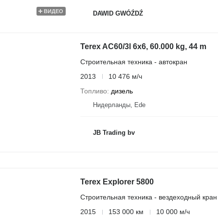
ВИДЕО
DAWID GWÓŹDŹ
Terex AC60/3l 6x6, 60.000 kg, 44 m
Строительная техника - автокран
2013
10 476 м/ч
Топливо
дизель
Нидерланды, Ede
JB Trading bv
Terex Explorer 5800
Строительная техника - вездеходный кран
2015
153 000 км
10 000 м/ч