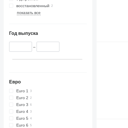
416
восстановленный
420
показать все
424
426
428
Год выпуска
430
432
–
434
444
589
826
906
Евро
907
Euro 1
908
Euro 2
910
Euro 3
914
Euro 4
918
Euro 5
924
Euro 6
926