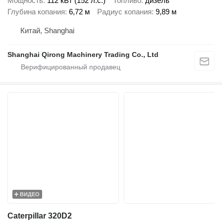
Мощность
112 кВт (152 л.с.)
Топливо
дизель
Глубина копания
6,72 м
Радиус копания
9,89 м
Китай, Shanghai
Shanghai Qirong Machinery Trading Co., Ltd
ВИДЕО
Caterpillar 320D2