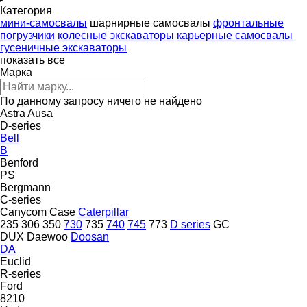
Категория
мини-самосвалы
шарнирные самосвалы
фронтальные
погрузчики
колесные экскаваторы
карьерные самосвалы
гусеничные экскаваторы
показать все
Марка
По данному запросу ничего не найдено
Astra
Ausa
D-series
Bell
B
Benford
PS
Bergmann
C-series
Canycom
Case
Caterpillar
235
306
350
730
735
740
745
773
D series
GC
DUX
Daewoo
Doosan
DA
Euclid
R-series
Ford
8210