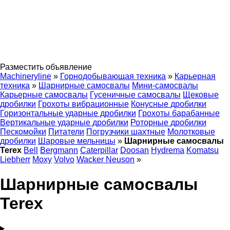
Разместить объявление
Machineryline
»
Горнодобывающая техника
»
Карьерная
техника
»
Шарнирные самосвалы
Мини-самосвалы
Карьерные самосвалы
Гусеничные самосвалы
Щековые
дробилки
Грохоты вибрационные
Конусные дробилки
Горизонтальные ударные дробилки
Грохоты барабанные
Вертикальные ударные дробилки
Роторные дробилки
Пескомойки
Питатели
Погрузчики шахтные
Молотковые
дробилки
Шаровые мельницы
»
Шарнирные самосвалы
Terex
Bell
Bergmann
Caterpillar
Doosan
Hydrema
Komatsu
Liebherr
Moxy
Volvo
Wacker Neuson
»
Шарнирные самосвалы
Terex