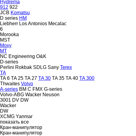
Hydrema
912
922
JCB
Komatsu
D series
HM
Liebherr
Los Antonios
Mecalac
6
Morooka
MST
Moxy
MT
NC Engineering
O&K
D-series
Perlini
Rokbak
SDLG
Sany
Terex
TA
TA 6
TA 25
TA 27
TA 30
TA 35
TA 40
TA 300
Thwaites
Volvo
A-series
BM
C
FMX
G-series
Volvo-ABG
Wacker Neuson
3001
DV
DW
Wacker
DW
XCMG
Yanmar
показать все
Кран-манипулятор
Кран-манипулятор