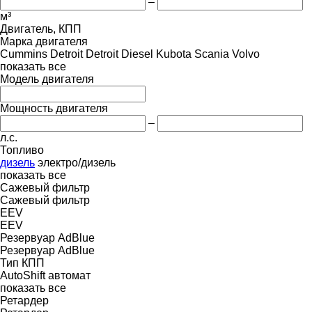
–
м³
Двигатель, КПП
Марка двигателя
Cummins
Detroit
Detroit Diesel
Kubota
Scania
Volvo
показать все
Модель двигателя
Мощность двигателя
–
л.с.
Топливо
дизель
электро/дизель
показать все
Сажевый фильтр
Сажевый фильтр
EEV
EEV
Резервуар AdBlue
Резервуар AdBlue
Тип КПП
AutoShift
автомат
показать все
Ретардер