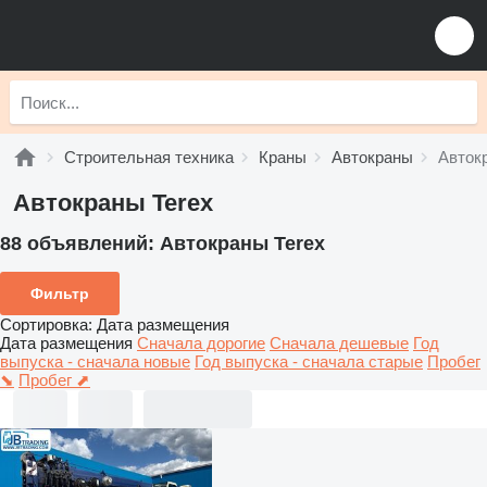
Строительная техника
Краны
Автокраны
Авток
Автокраны Terex
88 объявлений:
Автокраны Terex
Фильтр
Сортировка
:
Дата размещения
Дата размещения
Сначала дорогие
Сначала дешевые
Год
выпуска - сначала новые
Год выпуска - сначала старые
Пробег
⬊
Пробег ⬈