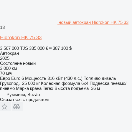
новый автокран Hidrokon HK 75 33
13
Hidrokon HK 75 33
3 567 000 TJS
335 000 €
≈ 387 100 $
Автокран
2025
Состояние
новый
3 000 км
70 м/ч
Евро
Euro 6
Мощность
316 кВт (430 л.с.)
Топливо
дизель
Грузопод.
25 000 кг
Колесная формула
6x4
Подвеска
пневмо/
пневмо
Марка крана
Terex
Высота подъема
36 м
Румыния, Buzău
Связаться с продавцом