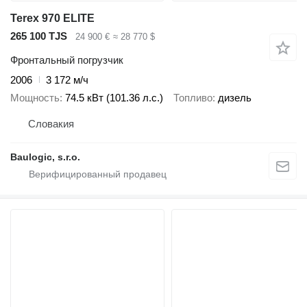
Terex 970 ELITE
265 100 TJS
24 900 €
≈ 28 770 $
Фронтальный погрузчик
2006
3 172 м/ч
Мощность
74.5 кВт (101.36 л.с.)
Топливо
дизель
Словакия
Baulogic, s.r.o.