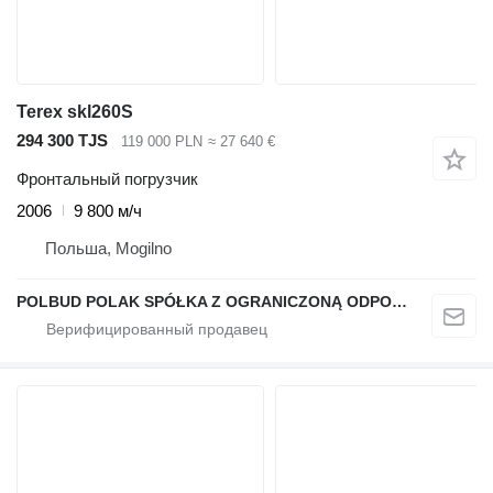
Terex skl260S
294 300 TJS
119 000 PLN
≈ 27 640 €
Фронтальный погрузчик
2006
9 800 м/ч
Польша, Mogilno
POLBUD POLAK SPÓŁKA Z OGRANICZONĄ ODPOWIEDZIALNOŚCIĄ