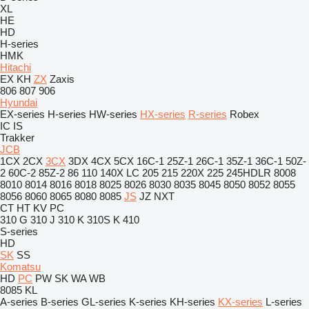
XL
HE
HD
H-series
HMK
Hitachi
EX
KH
ZX
Zaxis
806
807
906
Hyundai
EX-series
H-series
HW-series
HX-series
R-series
Robex
IC
IS
Trakker
JCB
1CX
2CX
3CX
3DX
4CX
5CX
16C-1
25Z-1
26C-1
35Z-1
36C-1
50Z-
2
60C-2
85Z-2
86
110
140X LC
205
215
220X
225
245HDLR
8008
8010
8014
8016
8018
8025
8026
8030
8035
8045
8050
8052
8055
8056
8060
8065
8080
8085
JS
JZ
NXT
CT
HT
KV
PC
310 G
310 J
310 K
310S K
410
S-series
HD
SK
SS
Komatsu
HD
PC
PW
SK
WA
WB
8085
KL
A-series
B-series
GL-series
K-series
KH-series
KX-series
L-series