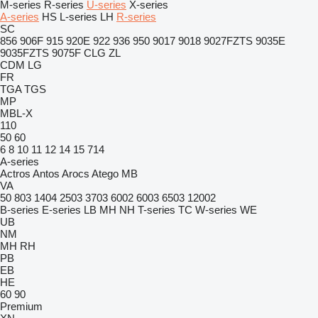
M-series
R-series
U-series
X-series
A-series
HS
L-series
LH
R-series
SC
856
906F
915
920E
922
936
950
9017
9018
9027FZTS
9035E
9035FZTS
9075F
CLG
ZL
CDM
LG
FR
TGA
TGS
MP
MBL-X
110
50
60
6
8
10
11
12
14
15
714
A-series
Actros
Antos
Arocs
Atego
MB
VA
50
803
1404
2503
3703
6002
6003
6503
12002
B-series
E-series
LB
MH
NH
T-series
TC
W-series
WE
UB
NM
MH
RH
PB
EB
HE
60
90
Premium