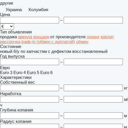
другие
Украина
Колумбия
Цена
–
Тип объявления
продажа
аренда
аукцион
от производителя
лизинг
кредит
рассрочка
trade-in (обмен с доплатой)
обмен
Состояние
новый
б/у
по запчастям
с дефектом
восстановленный
Год выпуска
–
Евро
Euro 3
Euro 4
Euro 5
Euro 6
Характеристики
Собственный вес
–
кг
Наработка
–
м/
ч
Глубина копания
–
м
Радиус копания
–
м