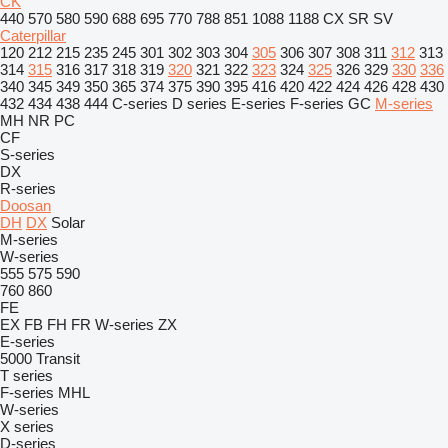
CK
440
570
580
590
688
695
770
788
851
1088
1188
CX
SR
SV
Caterpillar
120
212
215
235
245
301
302
303
304
305
306
307
308
311
312
313
314
315
316
317
318
319
320
321
322
323
324
325
326
329
330
336
340
345
349
350
365
374
375
390
395
416
420
422
424
426
428
430
432
434
438
444
C-series
D series
E-series
F-series
GC
M-series
MH
NR
PC
CF
S-series
DX
R-series
Doosan
DH
DX
Solar
M-series
W-series
555
575
590
760
860
FE
EX
FB
FH
FR
W-series
ZX
E-series
5000
Transit
T series
F-series
MHL
W-series
X series
D-series