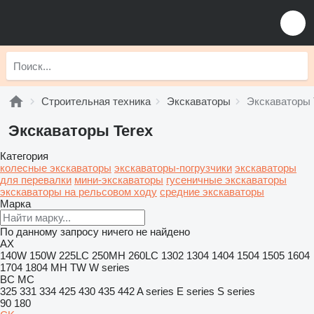
Строительная техника
Экскаваторы
Экскаваторы 
Экскаваторы Terex
Категория
колесные экскаваторы
экскаваторы-погрузчики
экскаваторы
для перевалки
мини-экскаваторы
гусеничные экскаваторы
экскаваторы на рельсовом ходу
средние экскаваторы
Марка
По данному запросу ничего не найдено
AX
140W
150W
225LC
250MH
260LC
1302
1304
1404
1504
1505
1604
1704
1804
MH
TW
W series
BC
MC
325
331
334
425
430
435
442
A series
E series
S series
90
180