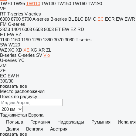
TW70
TW95
TW110
TW130
TW150
TW160
TW190
VF
RT
T-series
V-series
6300
8700
9700
A-series
B-series
BL
BLC
BM
C
EC
ECR
EW
EWR
FM
G-series
28Z3
1404
6003
6503
8003
ET
EW
EZ
RD
ET
EW
EZ
1140
1160
1190
1280
1390
3070
3080
T-series
SW
W120
WZ
XC
XD
XE
XG
XR
ZL
B-series
C-series
SV
Vio
U-series
YC
ZM
ZE
EC
EW
H
300/30
показать все
Место расположения
Поиск по радиусу
Таджикистан
Европа
Польша
Германия
Нидерланды
Румыния
Испания
Дания
Венгрия
Австрия
показать все