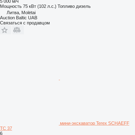
5 000 м/ч
Мощность
75 кВт (102 л.с.)
Топливо
дизель
Литва, Molėtai
Auction Baltic UAB
Связаться с продавцом
мини-экскаватор Terex SCHAEFF
TC 37
6