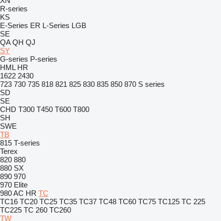
XN
R-series
KS
E-Series
ER
L-Series
LGB
SE
QA
QH
QJ
SY
G-series
P-series
HML
HR
1622
2430
723
730
735
818
821
825
830
835
850
870
S series
SD
SE
CHD
T300
T450
T600
T800
SH
SWE
TB
815
T-series
Terex
820
880
880 SX
890
970
970 Elite
980
AC
HR
TC
TC16
TC20
TC25
TC35
TC37
TC48
TC60
TC75
TC125
TC 225
TC225
TC 260
TC260
TW