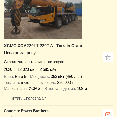
XCMG XCA220L7 220T All Terrain Crane
Цена по запросу
Строительная техника - автокран
2020
12 929 км
2 585 м/ч
Евро
Euro 5
Мощность
353 кВт (480 л.с.)
Топливо
дизель
Грузопод.
220 000 кг
Марка крана
XCMG
Высота подъема
109 м
Китай, Changsha Shi
Concrete Power Brothers