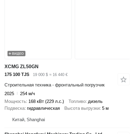
ВИДЕО
XCMG ZL50GN
175 100 TJS
19 000 $
≈ 16 440 €
Строительная техника - фронтальный погрузчик
2025
254 м/ч
Мощность
168 кВт (229 л.с.)
Топливо
дизель
Подвеска
гидравлическая
Высота выгрузки
5 м
Китай, Shanghai
Shanghai Hongfurui Machinery Trading Co., Ltd