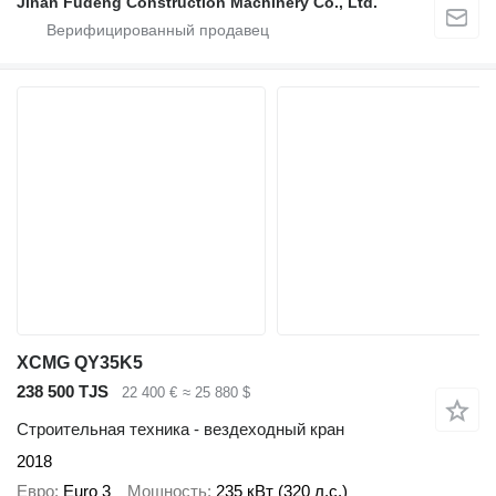
Jinan Fudeng Construction Machinery Co., Ltd.
XCMG QY35K5
238 500 TJS
22 400 €
≈ 25 880 $
Строительная техника - вездеходный кран
2018
Евро
Euro 3
Мощность
235 кВт (320 л.с.)