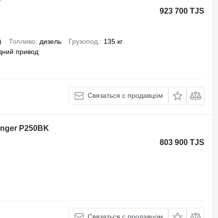
923 700 TJS
)
Топливо
дизель
Грузопод.
135 кг
дний привод
Связаться с продавцом
finger P250BK
803 900 TJS
Связаться с продавцом