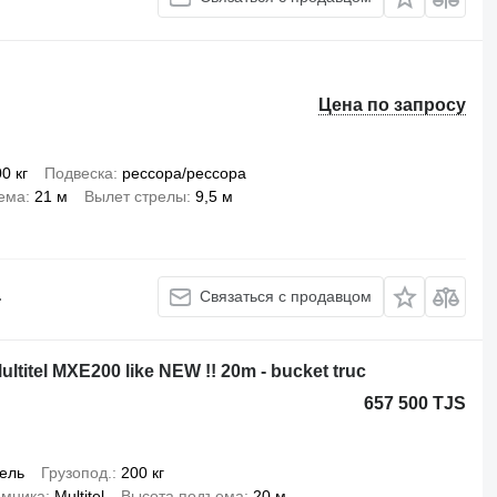
Цена по запросу
0 кг
Подвеска
рессора/рессора
ема
21 м
Вылет стрелы
9,5 м
.
Связаться с продавцом
ultitel MXE200 like NEW !! 20m - bucket truc
657 500 TJS
ель
Грузопод.
200 кг
емника
Multitel
Высота подъема
20 м