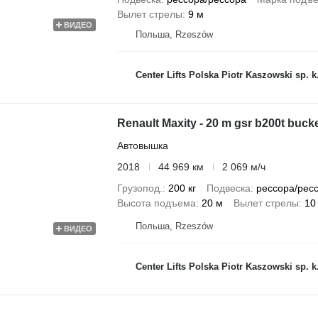
Вылет стрелы
9 м
ВИДЕО
Польша, Rzeszów
Center Lifts Polska Piotr Kaszowski sp. k
Renault Maxity - 20 m gsr b200t buck
Автовышка
2018
44 969 км
2 069 м/ч
Грузопод.
200 кг
Подвеска
рессора/рес
Высота подъема
20 м
Вылет стрелы
10
Польша, Rzeszów
ВИДЕО
Center Lifts Polska Piotr Kaszowski sp. k