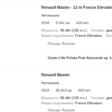
Renault Master - 12 m France Elevateu
Автовышка
2018
9 041 км
418 м/ч
Мощность
96 кВт (130 л.с.)
Топливо
диз
Марка подъемника
France Elévateur
Выл
Польша, Rzeszów
Center Lifts Polska Piotr Kaszowski sp. k
Renault Master
Автовышка
2019
86 819 км
603 м/ч
Мощность
96 кВт (130 л.с.)
Топливо
диз
Марка подъемника
France Elévateur
Польша, Rzeszów