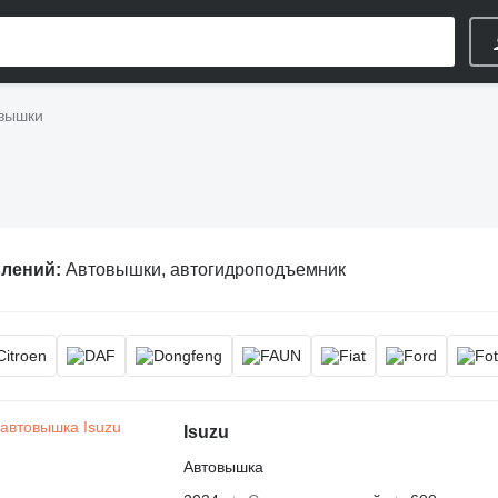
вышки
влений:
Автовышки, автогидроподъемник
Isuzu
Автовышка