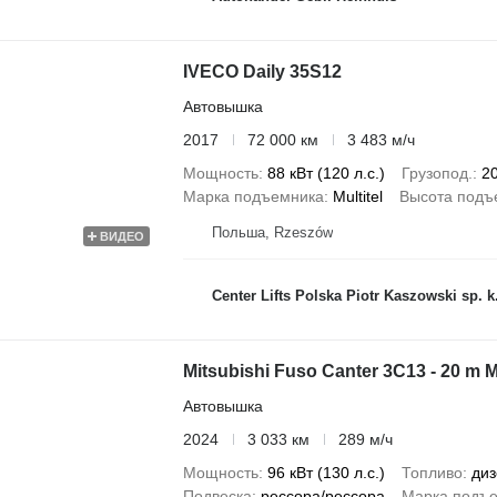
IVECO Daily 35S12
Автовышка
2017
72 000 км
3 483 м/ч
Мощность
88 кВт (120 л.с.)
Грузопод.
20
Марка подъемника
Multitel
Высота подъ
Польша, Rzeszów
ВИДЕО
Center Lifts Polska Piotr Kaszowski sp. k
Mitsubishi Fuso Canter 3C13 - 20 m M
Автовышка
2024
3 033 км
289 м/ч
Мощность
96 кВт (130 л.с.)
Топливо
диз
Подвеска
рессора/рессора
Марка подъ