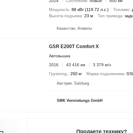
2024
Состояние
новый
600 км
Мощность
88 кВт (119.72 л.с.)
Топливо
Высота подъема
23 м
Тип привода
зад
Казахстан, Алматы
GSR E200T Comfort X
Автовышка
2016
43 416 км
3 379 м/ч
Грузопод.
250 кг
Марка подъемника
GS
Австрия, Salzburg
SMK Vermietungs GmbH
Продаете технику?