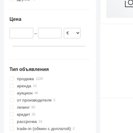
Венгрия
Япония
Украина
Германия
Узбекистан
Цена
Италия
Арабские Эмираты
Испания
Грузия
–
Румыния
Турция
Бельгия
Казахстан
показать все
Тип объявления
продажа
аренда
аукцион
от производителя
лизинг
кредит
рассрочка
trade-in (обмен с доплатой)