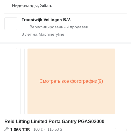
Нидерланды, Sittard
Troostwijk Veilingen B.V.
8
лет на Machineryline
Reid Lifting Limited Porta Gantry PGAS02000
1 065 TJS
100 €
≈ 115,50 $