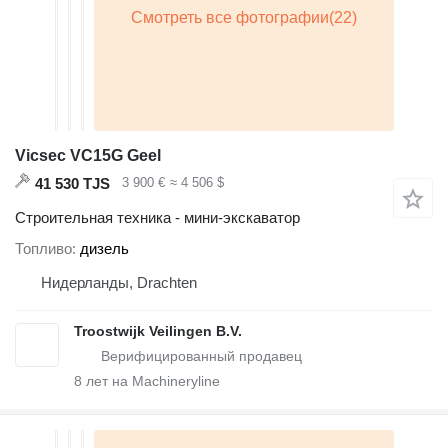
Vicsec VC15G Geel
41 530 TJS
3 900 €
≈ 4 506 $
Строительная техника - мини-экскаватор
Топливо
дизель
Нидерланды, Drachten
Troostwijk Veilingen B.V.
8
лет на Machineryline