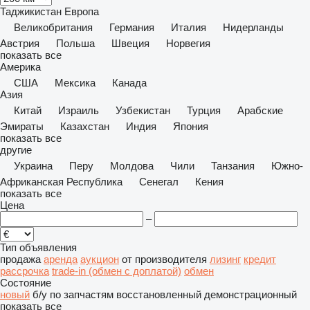
Таджикистан
Европа
Великобритания
Германия
Италия
Нидерланды
Австрия
Польша
Швеция
Норвегия
показать все
Америка
США
Мексика
Канада
Азия
Китай
Израиль
Узбекистан
Турция
Арабские
Эмираты
Казахстан
Индия
Япония
показать все
другие
Украина
Перу
Молдова
Чили
Танзания
Южно-
Африканская Республика
Сенегал
Кения
показать все
Цена
–
Тип объявления
продажа
аренда
аукцион
от производителя
лизинг
кредит
рассрочка
trade-in (обмен с доплатой)
обмен
Состояние
новый
б/у
по запчастям
восстановленный
демонстрационный
показать все