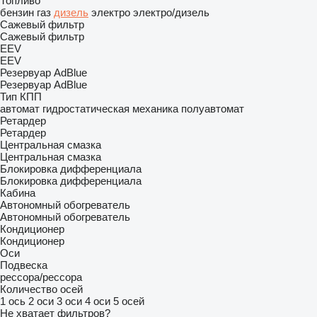
Топливо
бензин
газ
дизель
электро
электро/дизель
Сажевый фильтр
Сажевый фильтр
EEV
EEV
Резервуар AdBlue
Резервуар AdBlue
Тип КПП
автомат
гидростатическая
механика
полуавтомат
Ретардер
Ретардер
Центральная смазка
Центральная смазка
Блокировка дифференциала
Блокировка дифференциала
Кабина
Автономный обогреватель
Автономный обогреватель
Кондиционер
Кондиционер
Оси
Подвеска
рессора/рессора
Количество осей
1 ось
2 оси
3 оси
4 оси
5 осей
Не хватает фильтров?