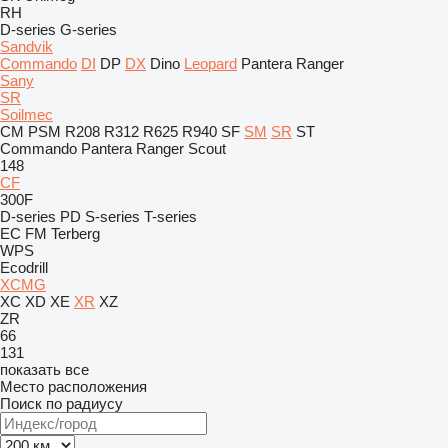
RH
D-series
G-series
Sandvik
Commando
DI
DP
DX
Dino
Leopard
Pantera
Ranger
Sany
SR
Soilmec
CM
PSM
R208
R312
R625
R940
SF
SM
SR
ST
Commando
Pantera
Ranger
Scout
148
CF
300F
D-series
PD
S-series
T-series
EC
FM
Terberg
WPS
Ecodrill
XCMG
XC
XD
XE
XR
XZ
ZR
66
131
показать все
Место расположения
Поиск по радиусу