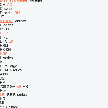
B-series
C-series
M-series
CH
MC
D-series
D-series
RH
JT
AirROC
Boomer
D-series
FS
XL
HCR
HRE
DTC
EK
HBM
EX
KH
HBR
L-series
AF
EuroCargo
ECM
T-series
4900
JS
PM
709-2
GH
KR
MR
Rex
LB
LRB
R-series
HR
MI
SK
Unimog