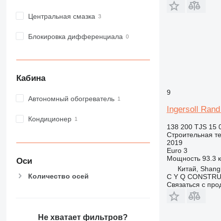
IT
M-series
Центральная смазка
MH
NR
Блокировка дифференциала
PM
RM
Кабина
9
Автономный обогреватель
Ingersoll Ran
Кондиционер
138 200 TJS
15 
Строительная те
2019
Euro 3
Мощность
93.3 к
Оси
Китай, Shang
Количество осей
C Y Q CONSTRU
Связаться с пр
Не хватает фильтров?