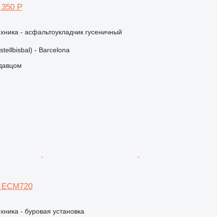
 350 P
хника - асфальтоукладчик гусеничный
tellbisbal) - Barcelona
одавцом
d ECM720
хника - буровая установка