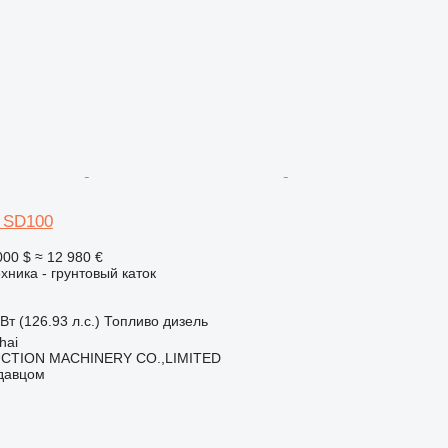
d SD100
000 $
≈ 12 980 €
хника - грунтовый каток
Вт (126.93 л.с.)
Топливо
дизель
hai
CTION MACHINERY CO.,LIMITED
одавцом