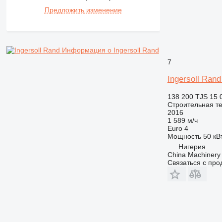
Предложить изменение
Информация о Ingersoll Rand
7
Ingersoll Ran
138 200 TJS
15 
Строительная те
2016
1 589 м/ч
Euro 4
Мощность
50 кВт
Нигерия
China Machinery 
Связаться с пр