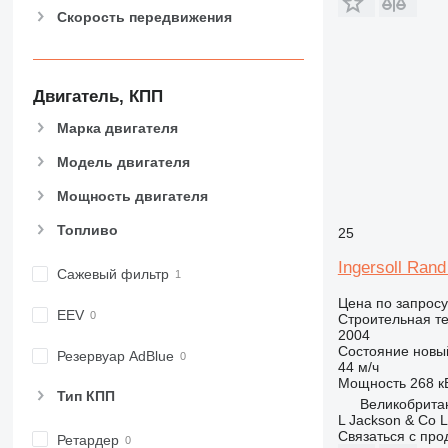
Скорость передвижения
962
963
966
972
Двигатель, КПП
973
Марка двигателя
980
982
Модель двигателя
988
Мощность двигателя
990
Топливо
25
992
AP
Ingersoll Ran
Сажевый фильтр
C-series
Цена по запросу
CB
EEV
Строительная те
CS
2004
Состояние
новы
D series
Резервуар AdBlue
44 м/ч
E-series
Мощность
268 кВ
Тип КПП
F-series
Великобритан
L Jackson & Co L
GC
Связаться с пр
Ретардер