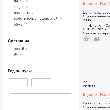
325
JS
лизинг
Ingersoll Rand
326
JZ
кредит
329
NXT
Цена по запросу
рассрочка
Строительная те
330
S-Series
trade-in (обмен с доплатой)
2006
336
TM
обмен
Испания, (Cas
GRUPO CIBSA
340
VMT
Связаться с пр
345
Vibromax
Состояние
349
350
новый
365
б/у
374
390
395
Год выпуска
416
22
420
–
ВИДЕО
424
Ingersoll Ran
426
428
Цена по запросу
430
Строительная те