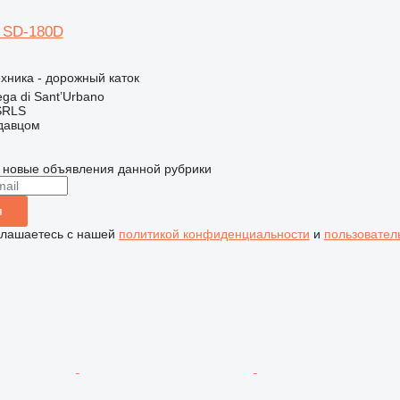
d SD-180D
хника - дорожный каток
ga di Sant’Urbano
SRLS
одавцом
 новые объявления данной рубрики
я
глашаетесь с нашей
политикой конфиденциальности
и
пользовател