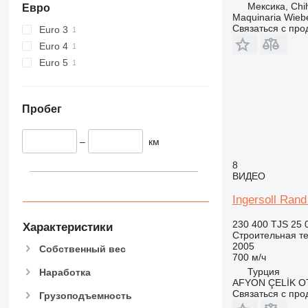
Мексика, Chi
432
Евро
Maquinaria Wieb
434
Связаться с пр
Euro 3
444
Euro 4
589
Euro 5
826
906
907
Пробег
908
910
–
км
914
8
918
ВИДЕО
924
Ingersoll Ran
926
928
230 400 TJS
25 
Характеристики
Строительная те
930
2005
Собственный вес
938
700 м/ч
950
Турция
Наработка
AFYON ÇELİK 
953
Связаться с пр
Грузоподъемность
955