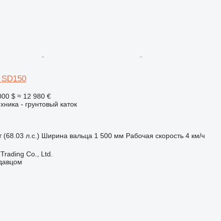
d SD150
000 $
≈ 12 980 €
хника - грунтовый каток
 (68.03 л.с.)
Ширина вальца
1 500 мм
Рабочая скорость
4 км/ч
Trading Co., Ltd.
одавцом