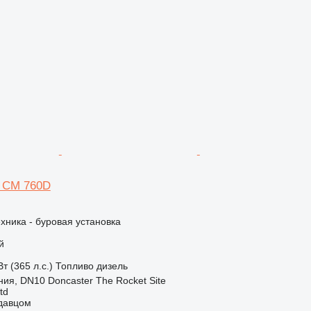
d CM 760D
хника - буровая установка
й
т (365 л.с.)
Топливо
дизель
ия, DN10 Doncaster The Rocket Site
td
одавцом