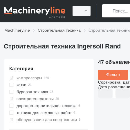
Machineryline
Строительная техника
Строительная техника
Строительная техника Ingersoll Rand
47 объявле
Категория
Фильтр
компрессоры
Сортировка
:
Дат
катки
Дата размещен
буровая техника
дорожные катки
электрогенераторы
грунтовые катки
буровые установки
дорожно-строительная техника
тротуарные катки
сваебои
техника для земляных работ
пневмоколесные катки
асфальтоукладчики
оборудование для спецтехники
комбинированные катки
отбойные молотки
компакторы
асфальтоукладчики
гусеничные