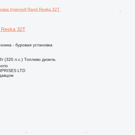
d Reska 32T
хника - буровая установка
т (320 л.с.)
Топливо
дизель
orio
RPRISES LTD
одавцом