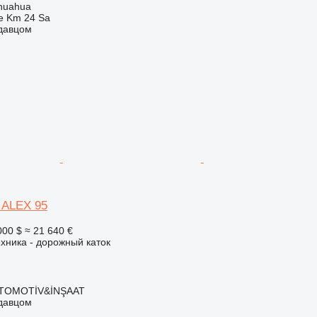
huahua
e Km 24 Sa
одавцом
d ALEX 95
000 $
≈ 21 640 €
хника - дорожный каток
OTOMOTİV&İNŞAAT
одавцом