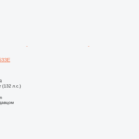
S533E
й
 (132 л.с.)
an
одавцом