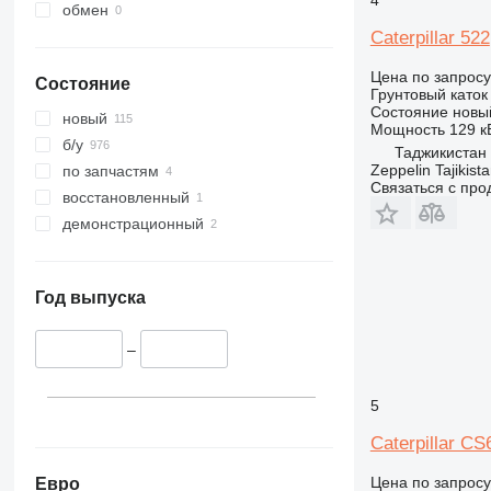
4
обмен
Caterpillar 522
Цена по запросу
Состояние
Грунтовый каток
Состояние
новы
новый
Мощность
129 кВ
б/у
Таджикистан
Zeppelin Tajikist
по запчастям
Связаться с пр
восстановленный
демонстрационный
Год выпуска
–
5
Caterpillar C
Цена по запросу
Евро