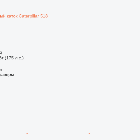
й
т (175 л.с.)
an
одавцом