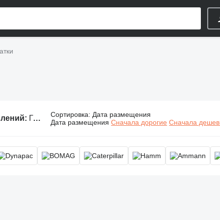
атки
Сортировка
:
Дата размещения
влений:
Грунтовые катки, каток грунтовый
Дата размещения
Сначала дорогие
Сначала деше