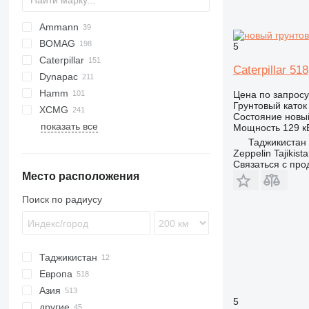
Ammann
BOMAG
AC
AW
5
Caterpillar
ASC
BW
1107
Caterpillar 518
Dynapac
307
Hamm
826
CA
Цена по запросу
Грунтовый каток
XCMG
CB
CC
3307
HMK
SD
116D
Rahile
CLG
RW
522
TW
SR
VV
1402
SD
AW
Состояние
новы
показать все
CS
3411
Vibromax
1405
XC
XG
Мощность
129 кВ
Таджикистан
GC
3412
W
XE
Zeppelin Tajikist
PS
3516
XG
Связаться с пр
Место расположения
3518
XP
3520
XS
Поиск по радиусу
3625
YZ
DV
H-series
Таджикистан
HC
Европа
HD
Азия
Нидерланды
HW
5
другие
Германия
Китай