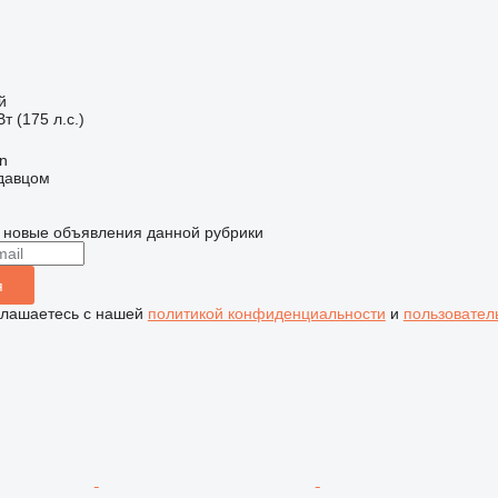
й
т (175 л.с.)
an
одавцом
 новые объявления данной рубрики
я
глашаетесь с нашей
политикой конфиденциальности
и
пользовател