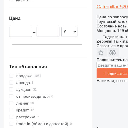
Польша
Узбекистан
Украина
Caterpillar 520
Румыния
Арабские Эмираты
Бразилия
Цена по запросу
Цена
Испания
Индия
Чили
Грунтовый каток
Состояние
новы
Литва
Турция
Перу
Мощность
129 кВ
–
Великобритания
Азербайджан
Марокко
Таджикистан
Австрия
Кения
Zeppelin Tajikist
Связаться с пр
показать все
Нигерия
Молдова
Подпишитесь на
показать все
Тип объявления
Подписатьс
продажа
Нажимая, вы со
аренда
аукцион
от производителя
лизинг
кредит
рассрочка
trade-in (обмен с доплатой)