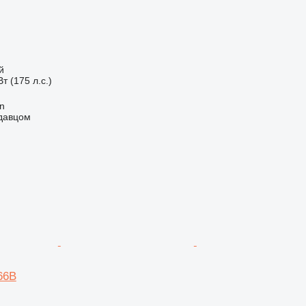
й
т (175 л.с.)
an
одавцом
S66B