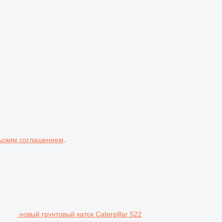
ьским соглашением
.
новый грунтовый каток Caterpillar 522