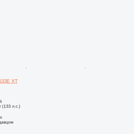
S533E XT
й
 (133 л.с.)
an
одавцом