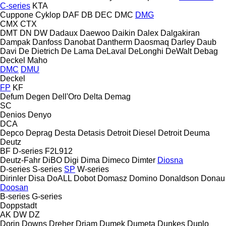
C-series
KTA
Cuppone
Cyklop
DAF
DB
DEC
DMC
DMG
CMX
CTX
DMT
DN
DW
Dadaux
Daewoo
Daikin
Dalex
Dalgakiran
Dampak
Danfoss
Danobat
Dantherm
Daosmaq
Darley
Daub
Davi
De Dietrich
De Lama
DeLaval
DeLonghi
DeWalt
Debag
Deckel Maho
DMC
DMU
Deckel
FP
KF
Defum
Degen
Dell'Oro
Delta
Demag
SC
Denios
Denyo
DCA
Depco
Deprag
Desta
Detasis
Detroit Diesel
Detroit
Deuma
Deutz
BF
D-series
F2L912
Deutz-Fahr
DiBO
Digi
Dima
Dimeco
Dimter
Diosna
D-series
S-series
SP
W-series
Dirinler
Disa
DoALL
Dobot
Domasz
Domino
Donaldson
Donau
Doosan
B-series
G-series
Doppstadt
AK
DW
DZ
Dorin
Downs
Dreher
Driam
Dumek
Dumeta
Dunkes
Duplo