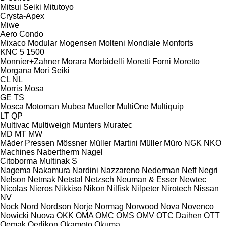
Mitsui Seiki
Mitutoyo
Crysta-Apex
Miwe
Aero
Condo
Mixaco
Modular
Mogensen
Molteni
Mondiale
Monforts
KNC 5 1500
Monnier+Zahner
Morara
Morbidelli
Moretti Forni
Moretto
Morgana
Mori Seiki
CL
NL
Morris
Mosa
GE
TS
Mosca
Motoman
Mubea
Mueller
MultiOne
Multiquip
LT
QP
Multivac
Multiweigh
Munters
Muratec
MD
MT
MW
Mäder Pressen
Mössner
Müller Martini
Müller
Müro
NGK
NKO
Machines
Nabertherm
Nagel
Citoborma
Multinak S
Nagema
Nakamura
Nardini
Nazzareno
Nederman
Neff
Negri
Nelson
Netmak
Netstal
Netzsch
Neuman & Esser
Newtec
Nicolas
Nieros
Nikkiso
Nikon
Nilfisk
Nilpeter
Nirotech
Nissan
NV
Nock
Nord
Nordson
Norje
Normag
Norwood
Nova
Novenco
Nowicki
Nuova
OKK
OMA
OMC
OMS
OMV
OTC Daihen
OTT
Oemak
Oerlikon
Okamoto
Okuma