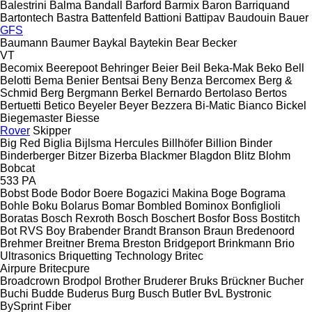
Balestrini
Balma
Bandall
Barford
Barmix
Baron
Barriquand
Bartontech
Bastra
Battenfeld
Battioni
Battipav
Baudouin
Bauer
GFS
Baumann
Baumer
Baykal
Baytekin
Bear
Becker
VT
Becomix
Beerepoot
Behringer
Beier
Beil
Beka-Mak
Beko
Bell
Belotti
Bema
Benier
Bentsai
Beny
Benza
Bercomex
Berg &
Schmid
Berg
Bergmann
Berkel
Bernardo
Bertolaso
Bertos
Bertuetti
Betico
Beyeler
Beyer
Bezzera
Bi-Matic
Bianco
Bickel
Biegemaster
Biesse
Rover
Skipper
Big Red
Biglia
Bijlsma Hercules
Billhöfer
Billion
Binder
Binderberger
Bitzer
Bizerba
Blackmer
Blagdon
Blitz
Blohm
Bobcat
533
PA
Bobst
Bode
Bodor
Boere
Bogazici Makina
Boge
Bograma
Bohle
Boku
Bolarus
Bomar
Bombled
Bominox
Bonfiglioli
Boratas
Bosch Rexroth
Bosch
Boschert
Bosfor
Boss
Bostitch
Bot RVS
Boy
Brabender
Brandt
Branson
Braun
Bredenoord
Brehmer
Breitner
Brema
Breston
Bridgeport
Brinkmann
Brio
Ultrasonics
Briquetting Technology
Britec
Airpure
Britecpure
Broadcrown
Brodpol
Brother
Bruderer
Bruks
Brückner
Bucher
Buchi
Budde
Buderus
Burg
Busch
Butler
BvL
Bystronic
BySprint Fiber