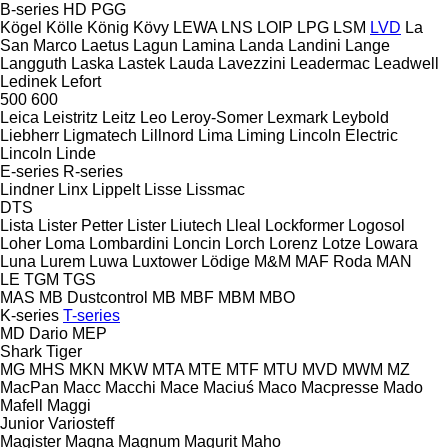
B-series
HD
PGG
Kögel
Kölle
König
Kövy
LEWA
LNS
LOIP
LPG
LSM
LVD
La
San Marco
Laetus
Lagun
Lamina
Landa
Landini
Lange
Langguth
Laska
Lastek
Lauda
Lavezzini
Leadermac
Leadwell
Ledinek
Lefort
500
600
Leica
Leistritz
Leitz
Leo
Leroy-Somer
Lexmark
Leybold
Liebherr
Ligmatech
Lillnord
Lima
Liming
Lincoln Electric
Lincoln
Linde
E-series
R-series
Lindner
Linx
Lippelt
Lisse
Lissmac
DTS
Lista
Lister Petter
Lister
Liutech
Lleal
Lockformer
Logosol
Loher
Loma
Lombardini
Loncin
Lorch
Lorenz
Lotze
Lowara
Luna
Lurem
Luwa
Luxtower
Lödige
M&M
MAF Roda
MAN
LE
TGM
TGS
MAS
MB Dustcontrol
MB
MBF
MBM
MBO
K-series
T-series
MD Dario
MEP
Shark
Tiger
MG
MHS
MKN
MKW
MTA
MTE
MTF
MTU
MVD
MWM
MZ
MacPan
Macc
Macchi
Mace
Maciuś
Maco
Macpresse
Mado
Mafell
Maggi
Junior
Variosteff
Magister
Magna
Magnum
Magurit
Maho