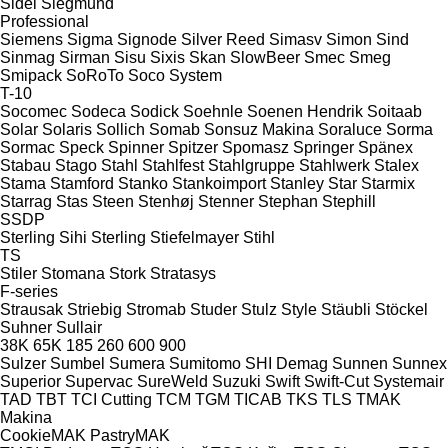
Sidel
Siegmund
Professional
Siemens
Sigma
Signode
Silver Reed
Simasv
Simon
Sind
Sinmag
Sirman
Sisu
Sixis
Skan
SlowBeer
Smec
Smeg
Smipack
SoRoTo
Soco System
T-10
Socomec
Sodeca
Sodick
Soehnle
Soenen Hendrik
Soitaab
Solar
Solaris
Sollich
Somab
Sonsuz Makina
Soraluce
Sorma
Sormac
Speck
Spinner
Spitzer
Spomasz
Springer
Spänex
Stabau
Stago
Stahl
Stahlfest
Stahlgruppe
Stahlwerk
Stalex
Stama
Stamford
Stanko
Stankoimport
Stanley
Star
Starmix
Starrag
Stas
Steen
Stenhøj
Stenner
Stephan
Stephill
SSDP
Sterling Sihi
Sterling
Stiefelmayer
Stihl
TS
Stiler
Stomana
Stork
Stratasys
F-series
Strausak
Striebig
Stromab
Studer
Stulz
Style
Stäubli
Stöckel
Suhner
Sullair
38K
65K
185
260
600
900
Sulzer
Sumbel
Sumera
Sumitomo SHI Demag
Sunnen
Sunnex
Superior
Supervac
SureWeld
Suzuki
Swift
Swift-Cut
Systemair
TAD
TBT
TCI Cutting
TCM
TGM
TICAB
TKS
TLS
TMAK
Makina
CookieMAK
PastryMAK