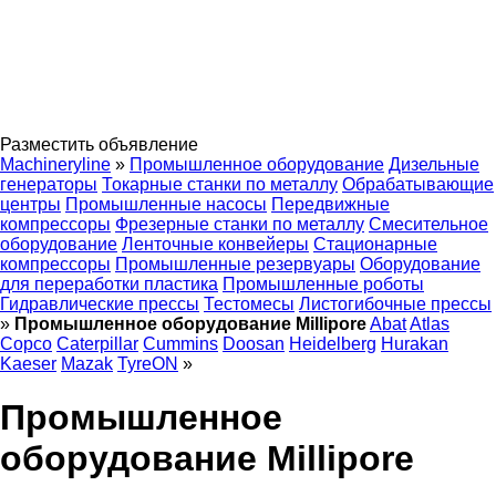
Разместить объявление
Machineryline
»
Промышленное оборудование
Дизельные
генераторы
Токарные станки по металлу
Обрабатывающие
центры
Промышленные насосы
Передвижные
компрессоры
Фрезерные станки по металлу
Смесительное
оборудование
Ленточные конвейеры
Стационарные
компрессоры
Промышленные резервуары
Оборудование
для переработки пластика
Промышленные роботы
Гидравлические прессы
Тестомесы
Листогибочные прессы
»
Промышленное оборудование Millipore
Abat
Atlas
Copco
Caterpillar
Cummins
Doosan
Heidelberg
Hurakan
Kaeser
Mazak
TyreON
»
Промышленное
оборудование Millipore