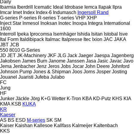
Daily
Ibarmia
Iberdrill
Icematic
Ideal
Idrobase
Iemca
Ilapak
Ilpra
Imcar
Imet
Index
Index-6
Indumasch
Ingersoll Rand
G-series
P-series
R-series
T-series
VHP
XHP
Inject Star
Inmesol
Inoksan
Inotec
Inoxpa
Integra
International
1600
Interroll
Ipeka
Iprocomsa
Isernhäger
Ishida
Isitan
Istobal
Isve
Ital Form
Italdibipack
Italmac
Italpresse
Itec
Ixion
JAC
JAKA
JBT
JCB
550
8010
G-Series
JD
JET
JK-Machinery
JKF
JLG
Jack
Jaeger
Jaespa
Jagenberg
Jakobsen
James Burn
Janome
Janssen
Jasa
Jasic
Javac
Javo
Jema
Jenbacher
Jenz
Jeros
Jobs
Jocar
John Deere
Johnford
Johnson Pump
Jones & Shipman
Joos
Jorns
Josper
Josting
Jouanel
Juaristi
Jufeba
Julabo
FC
Jung
HF
Junker
Jäckle
Jörg
K+G Wetter
K-Tron
KBA
KD-Putz
KHS
KIA
KMA
KSB
KUKA
KR
Kaeser
AS
BS
ESD
M-series
SK
SM
Kaiser
Kaishan
Kallesoe
Kallfass
Kalmeijer
Kaltenbach
KKS