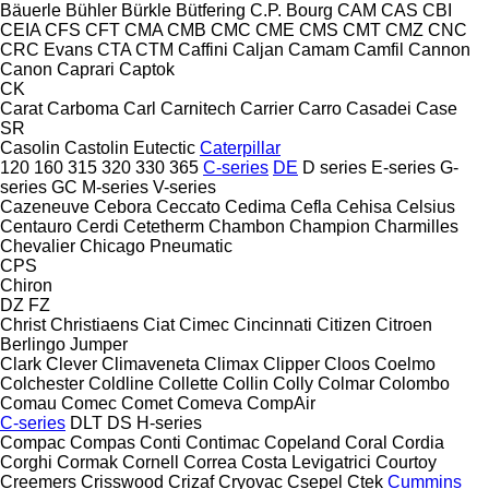
Bäuerle
Bühler
Bürkle
Bütfering
C.P. Bourg
CAM
CAS
CBI
CEIA
CFS
CFT
CMA
CMB
CMC
CME
CMS
CMT
CMZ
CNC
CRC Evans
CTA
CTM
Caffini
Caljan
Camam
Camfil
Cannon
Canon
Caprari
Captok
CK
Carat
Carboma
Carl
Carnitech
Carrier
Carro
Casadei
Case
SR
Casolin
Castolin Eutectic
Caterpillar
120
160
315
320
330
365
C-series
DE
D series
E-series
G-
series
GC
M-series
V-series
Cazeneuve
Cebora
Ceccato
Cedima
Cefla
Cehisa
Celsius
Centauro
Cerdi
Cetetherm
Chambon
Champion
Charmilles
Chevalier
Chicago Pneumatic
CPS
Chiron
DZ
FZ
Christ
Christiaens
Ciat
Cimec
Cincinnati
Citizen
Citroen
Berlingo
Jumper
Clark
Clever
Climaveneta
Climax
Clipper
Cloos
Coelmo
Colchester
Coldline
Collette
Collin
Colly
Colmar
Colombo
Comau
Comec
Comet
Comeva
CompAir
C-series
DLT
DS
H-series
Compac
Compas
Conti
Contimac
Copeland
Coral
Cordia
Corghi
Cormak
Cornell
Correa
Costa Levigatrici
Courtoy
Creemers
Crisswood
Crizaf
Cryovac
Csepel
Ctek
Cummins