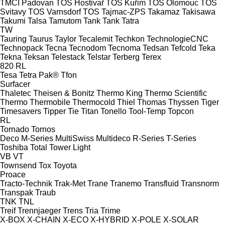
TMCI Padovan
TOS Hostivař
TOS Kuřim
TOS Olomouc
TOS
Svitavy
TOS Varnsdorf
TOS
Tajmac-ZPS
Takamaz
Takisawa
Takumi
Talsa
Tamutom
Tank
Tank
Tatra
TW
Tauring
Taurus
Taylor
Tecalemit
Techkon
TechnologieCNC
Technopack
Tecna
Tecnodom
Tecnoma
Tedsan
Tefcold
Teka
Tekna
Teksan
Telestack
Telstar
Terberg
Terex
820
RL
Tesa
Tetra Pak®
Tfon
Surfacer
Thaletec
Theisen & Bonitz
Thermo King
Thermo Scientific
Thermo
Thermobile
Thermocold
Thiel
Thomas
Thyssen
Tiger
Timesavers
Tipper Tie
Titan
Tonello
Tool-Temp
Topcon
RL
Tornado
Tornos
Deco
M-Series
MultiSwiss
Multideco
R-Series
T-Series
Toshiba
Total
Tower Light
VB
VT
Townsend
Tox
Toyota
Proace
Tracto-Technik
Trak-Met
Trane
Tranemo
Transfluid
Transnorm
Transpak
Traub
TNK
TNL
Treif
Trennjaeger
Trens
Tria
Trime
X-BOX
X-CHAIN
X-ECO
X-HYBRID
X-POLE
X-SOLAR