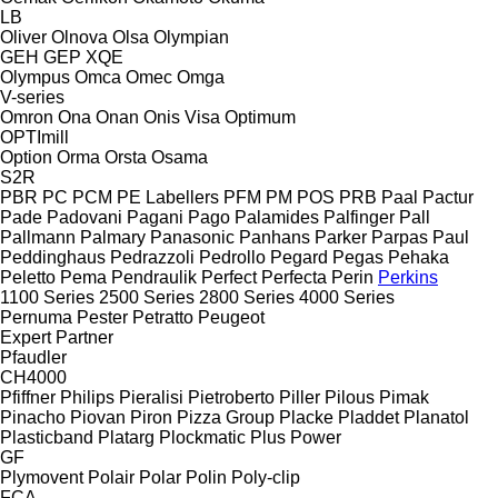
LB
Oliver
Olnova
Olsa
Olympian
GEH
GEP
XQE
Olympus
Omca
Omec
Omga
V-series
Omron
Ona
Onan
Onis Visa
Optimum
OPTImill
Option
Orma
Orsta
Osama
S2R
PBR
PC
PCM
PE Labellers
PFM
PM
POS
PRB
Paal
Pactur
Pade
Padovani
Pagani
Pago
Palamides
Palfinger
Pall
Pallmann
Palmary
Panasonic
Panhans
Parker
Parpas
Paul
Peddinghaus
Pedrazzoli
Pedrollo
Pegard
Pegas
Pehaka
Peletto
Pema
Pendraulik
Perfect
Perfecta
Perin
Perkins
1100 Series
2500 Series
2800 Series
4000 Series
Pernuma
Pester
Petratto
Peugeot
Expert
Partner
Pfaudler
CH4000
Pfiffner
Philips
Pieralisi
Pietroberto
Piller
Pilous
Pimak
Pinacho
Piovan
Piron
Pizza Group
Placke
Pladdet
Planatol
Plasticband
Platarg
Plockmatic
Plus Power
GF
Plymovent
Polair
Polar
Polin
Poly-clip
FCA