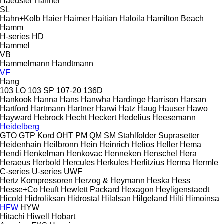
Haeusler
Haffner
SL
Hahn+Kolb
Haier
Haimer
Haitian
Haloila
Hamilton Beach
Hamm
H-series
HD
Hammel
VB
Hammelmann
Handtmann
VF
Hang
103 LO
103 SP
107-20
136D
Hankook
Hanna
Hans
Hanwha
Hardinge
Harrison
Harsan
Hartford
Hartmann
Hartner
Harwi
Hatz
Haug
Hauser
Hawo
Hayward
Hebrock
Hecht
Heckert
Hedelius
Heesemann
Heidelberg
GTO
GTP
Kord
OHT
PM
QM
SM
Stahlfolder
Suprasetter
Heidenhain
Heilbronn
Hein
Heinrich
Helios
Heller
Hema
Hendi
Henkelman
Henkovac
Henneken
Henschel
Hera
Heraeus
Herbold
Hercules
Herkules
Herlitzius
Herma
Hermle
C-series
U-series
UWF
Hertz Kompressoren
Herzog & Heymann
Heska
Hess
Hesse+Co
Heuft
Hewlett Packard
Hexagon
Heyligenstaedt
Hicold
Hidroliksan
Hidrostal
Hilalsan
Hilgeland
Hilti
Himoinsa
HFW
HYW
Hitachi
Hiwell
Hobart