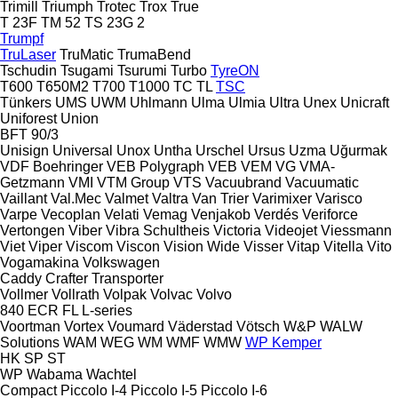
Trimill
Triumph
Trotec
Trox
True
T 23F
TM 52
TS 23G 2
Trumpf
TruLaser
TruMatic
TrumaBend
Tschudin
Tsugami
Tsurumi
Turbo
TyreON
T600
T650M2
T700
T1000
TC
TL
TSC
Tünkers
UMS
UWM
Uhlmann
Ulma
Ulmia
Ultra
Unex
Unicraft
Uniforest
Union
BFT 90/3
Unisign
Universal
Unox
Untha
Urschel
Ursus
Uzma
Uğurmak
VDF Boehringer
VEB Polygraph
VEB
VEM
VG
VMA-
Getzmann
VMI
VTM Group
VTS
Vacuubrand
Vacuumatic
Vaillant
Val.Mec
Valmet
Valtra
Van Trier
Varimixer
Varisco
Varpe
Vecoplan
Velati
Vemag
Venjakob
Verdés
Veriforce
Vertongen
Viber
Vibra Schultheis
Victoria
Videojet
Viessmann
Viet
Viper
Viscom
Viscon
Vision Wide
Visser
Vitap
Vitella
Vito
Vogamakina
Volkswagen
Caddy
Crafter
Transporter
Vollmer
Vollrath
Volpak
Volvac
Volvo
840
ECR
FL
L-series
Voortman
Vortex
Voumard
Väderstad
Vötsch
W&P
WALW
Solutions
WAM
WEG
WM
WMF
WMW
WP Kemper
HK
SP
ST
WP
Wabama
Wachtel
Compact
Piccolo I-4
Piccolo I-5
Piccolo I-6