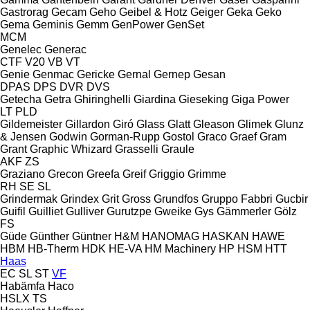
Gastrorag
Gecam
Geho
Geibel & Hotz
Geiger
Geka
Geko
Gema
Geminis
Gemm
GenPower
GenSet
MCM
Genelec
Generac
CTF
V20
VB
VT
Genie
Genmac
Gericke
Gernal
Gernep
Gesan
DPAS
DPS
DVR
DVS
Getecha
Getra
Ghiringhelli
Giardina
Gieseking
Giga Power
LT
PLD
Gildemeister
Gillardon
Giró
Glass
Glatt
Gleason
Glimek
Glunz
& Jensen
Godwin
Gorman-Rupp
Gostol
Graco
Graef
Gram
Grant
Graphic Whizard
Grasselli
Graule
AKF
ZS
Graziano
Grecon
Greefa
Greif
Griggio
Grimme
RH
SE
SL
Grindermak
Grindex
Grit
Gross
Grundfos
Gruppo Fabbri
Gucbir
Guifil
Guilliet
Gulliver
Gurutzpe
Gweike
Gys
Gämmerler
Gölz
FS
Güde
Günther
Güntner
H&M
HANOMAG
HASKAN
HAWE
HBM
HB‑Therm
HDK
HE-VA
HM Machinery
HP
HSM
HTT
Haas
EC
SL
ST
VF
Habämfa
Haco
HSLX
TS