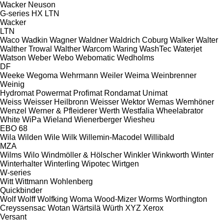
Wacker Neuson
G-series
HX
LTN
Wacker
LTN
Waco
Wadkin
Wagner
Waldner
Waldrich Coburg
Walker
Walter
Walther Trowal
Walther
Warcom
Waring
WashTec
Waterjet
Watson
Weber
Webo
Webomatic
Wedholms
DF
Weeke
Wegoma
Wehrmann
Weiler
Weima
Weinbrenner
Weinig
Hydromat
Powermat
Profimat
Rondamat
Unimat
Weiss
Weisser Heilbronn
Weisser
Wektor
Wemas
Wemhöner
Wenzel
Werner & Pfleiderer
Werth
Westfalia
Wheelabrator
White
WiPa
Wieland
Wienerberger
Wiesheu
EBO 68
Wila
Wilden
Wile
Wilk
Willemin-Macodel
Willibald
MZA
Wilms
Wilo
Windmöller & Hölscher
Winkler
Winkworth
Winter
Winterhalter
Winterling
Wipotec
Wirtgen
W-series
Witt
Wittmann
Wohlenberg
Quickbinder
Wolf
Wolff
Wolfking
Woma
Wood-Mizer
Worms
Worthington
Creyssensac
Wotan
Wärtsilä
Würth
XYZ
Xerox
Versant