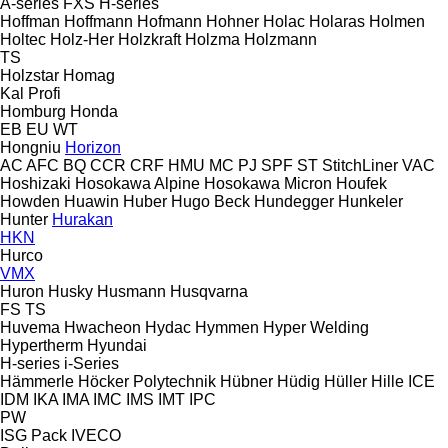
A-series
FXS
H-series
Hoffman
Hoffmann
Hofmann
Hohner
Holac
Holaras
Holmen
Holtec
Holz-Her
Holzkraft
Holzma
Holzmann
TS
Holzstar
Homag
Kal
Profi
Homburg
Honda
EB
EU
WT
Hongniu
Horizon
AC
AFC
BQ
CCR
CRF
HMU
MC
PJ
SPF
ST
StitchLiner
VAC
Hoshizaki
Hosokawa Alpine
Hosokawa Micron
Houfek
Howden
Huawin
Huber
Hugo Beck
Hundegger
Hunkeler
Hunter
Hurakan
HKN
Hurco
VMX
Huron
Husky
Husmann
Husqvarna
FS
TS
Huvema
Hwacheon
Hydac
Hymmen
Hyper Welding
Hypertherm
Hyundai
H-series
i-Series
Hämmerle
Höcker Polytechnik
Hübner
Hüdig
Hüller Hille
ICE
IDM
IKA
IMA
IMC
IMS
IMT
IPC
PW
ISG Pack
IVECO