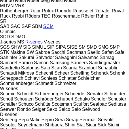
Rondo
Rosa
Rosenberg
Rossi
Rotair
MDVN
VRK
Rothenberger
Rotor
Rotox
Roundo
Rousselet Robatel
Royal
Ruck
Ryobi
Röders TEC
Röschermatic
Rösler
Rühle
SR
SAB
SAC
SAF
SBM
SCM
Olimpic
SDD
SDMO
J-series
MS
R-series
V-series
SGS
SHW
SIG
SIMUL
SIP
SIPA
SISE
SM
SMD
SMG
SMP
STK Makina
SW
Sabroe
Sacchi
Sachman
Saeilo
Safan
Safe
Sahinler
Sakurai
Salvador
Salvagnini
Salvamac
Samag
Samaref
Samco
Samon
Samsung
Sanders
Sandingmaster
Sandretto
Sartorius
Sato
Scan
Scania
Scantool
Schaublin
Schaudt Mikrosa
Schechtl
Scheer
Schelling
Schenck
Schenk
Scheppach
Schiavi
Schiess
Schlatter
Schleicher
Schmalenberger
Schmedt
Schmelzer
W-series
Schmid
Schmidt
Schneeberger
Schneider Senator
Schneider
Schott
Schouten
Schröder
Schubert
Schuko
Schuler
Schuster
Schäffer
Schüco
Schütte
Scotsman
Sculfort
Sealpac
Seditesa
Seewer Rondo
Seiger
Seko
Selco
Selo
Selwood
D-series
Senfeng
SepaMatic
Sepro
Sera
Serap
Serrmac
Servolift
Sesotec
Seydelmann
Shibaura
Shini
Siat
Sicar
Sick
Sicmi