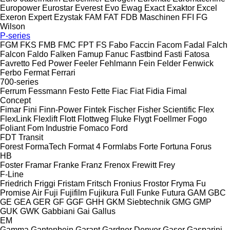
Europower
Eurostar
Everest
Evo
Ewag
Exact
Exaktor
Excel
Exeron
Expert
Ezystak
FAM
FAT
FDB Maschinen
FFI
FG
Wilson
P-series
FGM
FKS
FMB
FMC
FPT
FS
Fabo
Faccin
Facom
Fadal
Falch
Falcon
Faldo
Falken
Famup
Fanuc
Fastbind
Fasti
Fatosa
Favretto
Fed Power
Feeler
Fehlmann
Fein
Felder
Fenwick
Ferbo
Fermat
Ferrari
700-series
Ferrum
Fessmann
Festo
Fette
Fiac
Fiat
Fidia
Fimal
Concept
Fimar
Fini
Finn-Power
Fintek
Fischer
Fisher Scientific
Flex
FlexLink
Flexlift
Flott
Flottweg
Fluke
Flygt
Foellmer
Fogo
Foliant
Fom Industrie
Fomaco
Ford
FDT
Transit
Forest
FormaTech
Format 4
Formlabs
Forte
Fortuna
Forus
HB
Foster
Framar
Franke
Franz
Frenox
Frewitt
Frey
F-Line
Friedrich
Friggi
Fristam
Fritsch
Fronius
Frostor
Fryma
Fu
Promise Air
Fuji
Fujifilm
Fujikura
Full
Funke
Futura
GAM
GBC
GE
GEA
GER
GF
GGF
GHH
GKM Siebtechnik
GMG
GMP
GUK
GWK
Gabbiani
Gai
Gallus
EM
Gamma
Gantenbein
Garant
Gardner Denver
Gaser
Gasparini