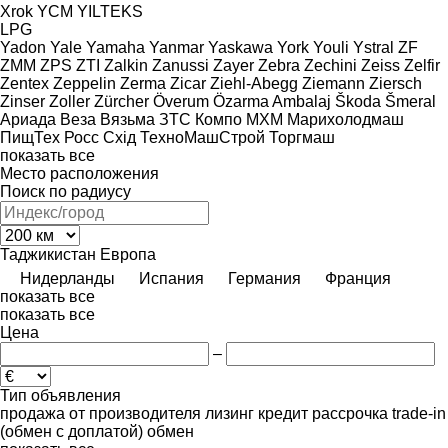
Xrok
YCM
YILTEKS
LPG
Yadon
Yale
Yamaha
Yanmar
Yaskawa
York
Youli
Ystral
ZF
ZMM
ZPS
ZTI
Zalkin
Zanussi
Zayer
Zebra
Zechini
Zeiss
Zelfir
Zentex
Zeppelin
Zerma
Zicar
Ziehl-Abegg
Ziemann
Ziersch
Zinser
Zoller
Zürcher
Överum
Özarma Ambalaj
Škoda
Šmeral
Ариада
Веза
Вязьма
ЗТС
Компо
МХМ
Марихолодмаш
ПищТех
Росс
Схід
ТехноМашСтрой
Торгмаш
показать все
Место расположения
Поиск по радиусу
Таджикистан
Европа
Нидерланды
Испания
Германия
Франция
показать все
показать все
Цена
–
Тип объявления
продажа
от производителя
лизинг
кредит
рассрочка
trade-in
(обмен с доплатой)
обмен