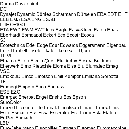
Durma
Dustcontrol
DC
Dynajet
Dynamic
Dörries Scharmann
Dürselen
EBA
EDT
EHT
ELB
EMA
ESA ENG
ESAB
LHF
ORIGO
ETA
EWD
EWM
EWT Inox
Eagle
Easy-Kleen
Eaton
Ebara
Eberhardt
Ebmpapst
Eckert
Eco
Ecoair
Ecoca
SJ
Ecotechnics
Edel
Edge
Edur
Edwards
Eggersmann
Eigenbau
Eillert
Einhell
Eisele
Ekato
Ekomex
El-Björn
TF
VF
Elbaron
Elcon
ElectroQuell
Electrolux
Elektra Beckum
Ellerwerk
Elmo Rietschle
Eloma
Elsa
Elu
Elumatec
Emag
VSC
Emake3D
Emco
Emerson
Emil Kemper
Emiliana Serbatoi
TF
Emmegi
Empero
Enco
Endress
ESE
EZG
Enerpac
Enerpat
Engel
Enshu
Eos
Epson
SureColor
Erbend
Ercolina
Erlo
Ermak
Ermaksan
Ernault
Ernex
Ernst
Esco
Esmach
Ess
Essa
Essemtec
Est Ticino
Esta
Etalon
EuRec
Eumach
LBM
Euro-Jabelmann
Eurochiller
Eurogen
Euromac
Euromacchine