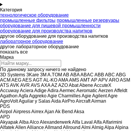
Категория
технологическое оборудование
промышленные фильтры
промышленные резервуары
оборудование для пищевой промышленности
оборудование для производства напитков
другое оборудование для производства напитков
лабораторное оборудование
другое лабораторное оборудование
показать все
Марка
По данному запросу ничего не найдено
3D Systems
3Kare
3M
A.TOM
AB
ABA
ABAC
ABB
ABC
ABG
ACM
AEG
AES
AGT
AL-KO
AMA
AMS
AMT
AP
APV
ARO
ASM
ATS
AVK
AVR
AVS
AXA
AZ
AZO
Abat
Abene
AccuteX
Accuway
Aciera
Adige
Adira
Aermec
Aeromatic
Aerzen
Affeldt
Agathon
Agfa
Aggreko
Agie Charmilles
Agie
Agilent
Agre
AgroVolt
Aguilar y Salas
Aida
AirPro
Aircraft
Airman
PDS
Airpol
Airpress
Airrex
Ajan
Ak Bend
Aksa
APD
Akyapak
Alba
Alco
Alexanderwerk
Alfa Laval
Alfa
Alfarimini
Alfatek
Allen
Alliance
Allmand
Allround
Almi
Almig
Alpa
Alpina