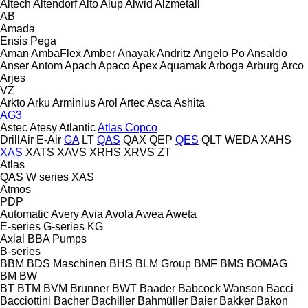
Altech
Altendorf
Alto
Alup
Alwid
Alzmetall
AB
Amada
Ensis
Pega
Aman
AmbaFlex
Amber
Anayak
Andritz
Angelo Po
Ansaldo
Anser
Antom
Apach
Apaco
Apex
Aquamak
Arboga
Arburg
Arco
Arjes
VZ
Arkto
Arku
Arminius
Arol
Artec
Asca
Ashita
AG3
Astec
Atesy
Atlantic
Atlas Copco
DrillAir
E-Air
GA
LT
QAS
QAX
QEP
QES
QLT
WEDA
XAHS
XAS
XATS
XAVS
XRHS
XRVS
ZT
Atlas
QAS
W series
XAS
Atmos
PDP
Automatic
Avery
Avia
Avola
Awea
Aweta
E-series
G-series
KG
Axial
BBA Pumps
B-series
BBM
BDS Maschinen
BHS
BLM Group
BMF
BMS
BOMAG
BM
BW
BT
BTM
BVM Brunner
BWT
Baader
Babcock Wanson
Bacci
Bacciottini
Bacher
Bachiller
Bahmüller
Baier
Bakker
Bakon