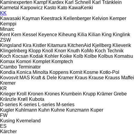
Kaminexperten
Kampf
Kardex
Karl Schnell
Karl Tränklein
Karmetal
Karpowicz
Kasto
Kato
KawaKenki
KK
Kawasaki
Kayman
Keestrack
Kellenberger
Kelvion
Kemper
Kemppi
Minarc
Kent
Kern
Kessel
Keyence
Kiheung
Kilia
Kilian
King
Kinglink
ZSW
Kingsland
Kira
Kistler
Kitamura
KitchenAid
Kjellberg
Klieverik
Klingelnberg
Klopp
Knoll
Knorr
Knuth
KoMo
Koch Technik
Koch
Kocsan
Kodak
Kohler
Koike
Kolb
Kolbe
Kolbus
Komatsu
Komax
Komori
Komplet
Komptech
Crambo
Terminator
Kondia
Konica Minolta
Koppens
Kornit
Kosme
Kotło-Pol
Kovosvit MAS
Kraft & Dele
Kramer
Kraus
Krause
Krauss Maffei
Kremer
KR
Krieger
Kroll
Kronen
Krones
Krumbein
Krupp
Krämer Grebe
Kränzle
Krøll
Kubota
D-series
K-series
L-series
M-series
Kugler
Kuhlmann
Kuhn
Kuhne
Kunzmann
Kuper
FW
Kusing
Kverneland
ES
Kärcher