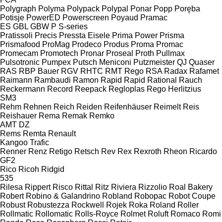
Polygraph
Polyma
Polypack
Polypal
Ponar
Popp
Poręba
Potisje
PowerED
Powerscreen
Poyaud
Pramac
ES
GBL
GBW
P
S-series
Pratissoli
Precis
Pressta Eisele
Prima Power
Prisma
Prismafood
ProMag
Prodeco
Produs
Proma
Promac
Promecam
Promotech
Pronar
Proseal
Proth
Pullmax
Pulsotronic
Pumpex
Putsch Meniconi
Putzmeister
QJ
Quaser
RAS
RBP Bauer
RGV
RHTC
RMT Rego
RSA
Radax
Rafamet
Raimann
Rambaudi
Ramon
Rapid
Rapid
Rational
Rauch
Reckermann
Record
Reepack
Regloplas
Rego Herlitzius
SM3
Rehm
Rehnen
Reich
Reiden
Reifenhäuser
Reimelt
Reis
Reishauer
Rema
Remak
Remko
AMT
DZ
Rems
Remta
Renault
Kangoo
Trafic
Renner
Renz
Retigo
Retsch
Rev
Rex
Rexroth
Rheon
Ricardo
GF2
Rico
Ricoh
Ridgid
535
Rilesa
Rippert
Risco
Rittal
Ritz
Riviera
Rizzolio
Roal Bakery
Robert
Robino & Galandrino
Robland
Robopac
Robot Coupe
Robust
Robustezza
Rockwell
Rojek
Roka
Roland
Roller
Rollmatic
Rollomatic
Rolls-Royce
Rolmet
Roluft
Romaco
Romi