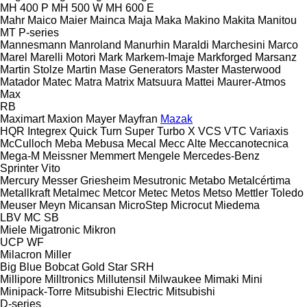
MH 400 P
MH 500 W
MH 600 E
Mahr
Maico
Maier
Mainca
Maja
Maka
Makino
Makita
Manitou
MT
P-series
Mannesmann
Manroland
Manurhin
Maraldi
Marchesini
Marco
Marel
Marelli Motori
Mark
Markem-Imaje
Markforged
Marsanz
Martin Stolze
Martin
Mase Generators
Master
Masterwood
Matador
Matec
Matra
Matrix
Matsuura
Mattei
Maurer-Atmos
Max
RB
Maximart
Maxion
Mayer
Mayfran
Mazak
HQR
Integrex
Quick Turn
Super Turbo X
VCS
VTC
Variaxis
McCulloch
Meba
Mebusa
Mecal
Mecc Alte
Meccanotecnica
Mega-M
Meissner
Memmert
Mengele
Mercedes-Benz
Sprinter
Vito
Mercury
Messer Griesheim
Mesutronic
Metabo
Metalcértima
Metallkraft
Metalmec
Metcor
Metec
Metos
Metso
Mettler Toledo
Meuser
Meyn
Micansan
MicroStep
Microcut
Miedema
LBV
MC
SB
Miele
Migatronic
Mikron
UCP
WF
Milacron
Miller
Big Blue
Bobcat
Gold Star
SRH
Millipore
Milltronics
Millutensil
Milwaukee
Mimaki
Mini
Minipack-Torre
Mitsubishi Electric
Mitsubishi
D-series