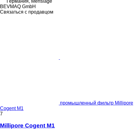
Германия, Menslage
BEVMAQ GmbH
Связаться с продавцом
промышленный фильтр Millipore
Cogent M1
7
Millipore Cogent M1