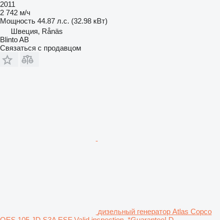
2011
2 742 м/ч
Мощность
44.87 л.с. (32.98 кВт)
Швеция, Rånäs
Blinto AB
Связаться с продавцом
дизельный генератор Atlas Copco
QES 105 JD S3A ESF Valid inspection, *Guarantee! D