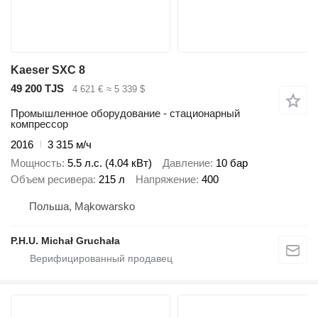
Kaeser SXC 8
49 200 TJS
4 621 €
≈ 5 339 $
Промышленное оборудование - стационарный
компрессор
2016
3 315 м/ч
Мощность
5.5 л.с. (4.04 кВт)
Давление
10 бар
Объем ресивера
215 л
Напряжение
400
Польша, Mąkowarsko
P.H.U. Michał Gruchała