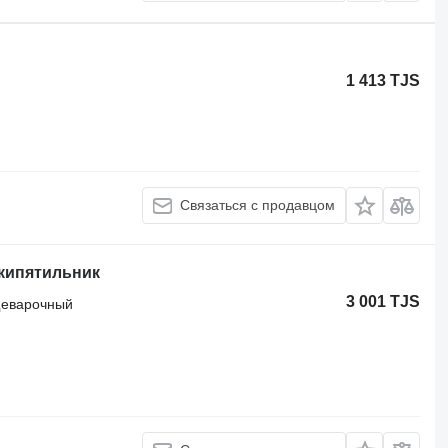
1 413 TJS
Связаться с продавцом
кипятильник
3 001 TJS
щеварочный