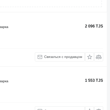
2 096 TJS
варка
Связаться с продавцом
1 553 TJS
варка