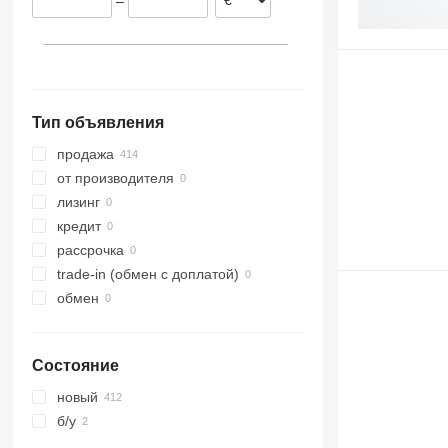
аппараты для подогрева
–
соусов
другое оборудование для
ресторанов
Тип объявления
продажа
от производителя
лизинг
кредит
рассрочка
trade-in (обмен с доплатой)
обмен
Состояние
новый
б/у