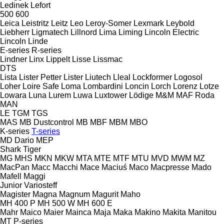
Ledinek
Lefort
500
600
Leica
Leistritz
Leitz
Leo
Leroy-Somer
Lexmark
Leybold
Liebherr
Ligmatech
Lillnord
Lima
Liming
Lincoln Electric
Lincoln
Linde
E-series
R-series
Lindner
Linx
Lippelt
Lisse
Lissmac
DTS
Lista
Lister Petter
Lister
Liutech
Lleal
Lockformer
Logosol
Loher
Loire Safe
Loma
Lombardini
Loncin
Lorch
Lorenz
Lotze
Lowara
Luna
Lurem
Luwa
Luxtower
Lödige
M&M
MAF Roda
MAN
LE
TGM
TGS
MAS
MB Dustcontrol
MB
MBF
MBM
MBO
K-series
T-series
MD Dario
MEP
Shark
Tiger
MG
MHS
MKN
MKW
MTA
MTE
MTF
MTU
MVD
MWM
MZ
MacPan
Macc
Macchi
Mace
Maciuś
Maco
Macpresse
Mado
Mafell
Maggi
Junior
Variosteff
Magister
Magna
Magnum
Magurit
Maho
MH 400 P
MH 500 W
MH 600 E
Mahr
Maico
Maier
Mainca
Maja
Maka
Makino
Makita
Manitou
MT
P-series