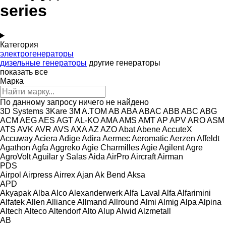
series
Категория
электрогенераторы
дизельные генераторы
другие генераторы
показать все
Марка
По данному запросу ничего не найдено
3D Systems
3Kare
3M
A.TOM
AB
ABA
ABAC
ABB
ABC
ABG
ACM
AEG
AES
AGT
AL-KO
AMA
AMS
AMT
AP
APV
ARO
ASM
ATS
AVK
AVR
AVS
AXA
AZ
AZO
Abat
Abene
AccuteX
Accuway
Aciera
Adige
Adira
Aermec
Aeromatic
Aerzen
Affeldt
Agathon
Agfa
Aggreko
Agie Charmilles
Agie
Agilent
Agre
AgroVolt
Aguilar y Salas
Aida
AirPro
Aircraft
Airman
PDS
Airpol
Airpress
Airrex
Ajan
Ak Bend
Aksa
APD
Akyapak
Alba
Alco
Alexanderwerk
Alfa Laval
Alfa
Alfarimini
Alfatek
Allen
Alliance
Allmand
Allround
Almi
Almig
Alpa
Alpina
Altech
Alteco
Altendorf
Alto
Alup
Alwid
Alzmetall
AB