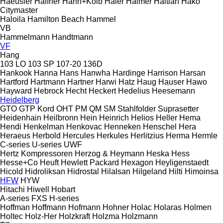
Haeusler
Haffner
Hahn+Kolb
Haier
Haimer
Haitian
Hako
Citymaster
Haloila
Hamilton Beach
Hammel
VB
Hammelmann
Handtmann
VF
Hang
103 LO
103 SP
107-20
136D
Hankook
Hanna
Hans
Hanwha
Hardinge
Harrison
Harsan
Hartford
Hartmann
Hartner
Harwi
Hatz
Haug
Hauser
Hawo
Hayward
Hebrock
Hecht
Heckert
Hedelius
Heesemann
Heidelberg
GTO
GTP
Kord
OHT
PM
QM
SM
Stahlfolder
Suprasetter
Heidenhain
Heilbronn
Hein
Heinrich
Helios
Heller
Hema
Hendi
Henkelman
Henkovac
Henneken
Henschel
Hera
Heraeus
Herbold
Hercules
Herkules
Herlitzius
Herma
Hermle
C-series
U-series
UWF
Hertz Kompressoren
Herzog & Heymann
Heska
Hess
Hesse+Co
Heuft
Hewlett Packard
Hexagon
Heyligenstaedt
Hicold
Hidroliksan
Hidrostal
Hilalsan
Hilgeland
Hilti
Himoinsa
HFW
HYW
Hitachi
Hiwell
Hobart
A-series
FXS
H-series
Hoffman
Hoffmann
Hofmann
Hohner
Holac
Holaras
Holmen
Holtec
Holz-Her
Holzkraft
Holzma
Holzmann