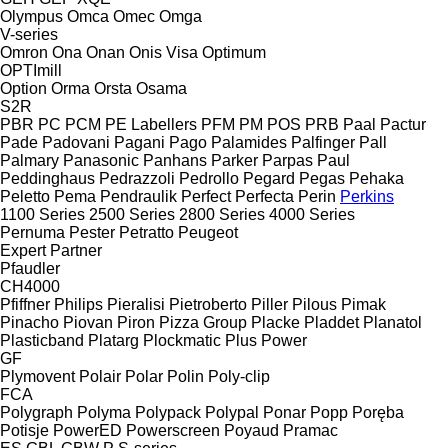
Olympus
Omca
Omec
Omga
V-series
Omron
Ona
Onan
Onis Visa
Optimum
OPTImill
Option
Orma
Orsta
Osama
S2R
PBR
PC
PCM
PE Labellers
PFM
PM
POS
PRB
Paal
Pactur
Pade
Padovani
Pagani
Pago
Palamides
Palfinger
Pall
Palmary
Panasonic
Panhans
Parker
Parpas
Paul
Peddinghaus
Pedrazzoli
Pedrollo
Pegard
Pegas
Pehaka
Peletto
Pema
Pendraulik
Perfect
Perfecta
Perin
Perkins
1100 Series
2500 Series
2800 Series
4000 Series
Pernuma
Pester
Petratto
Peugeot
Expert
Partner
Pfaudler
CH4000
Pfiffner
Philips
Pieralisi
Pietroberto
Piller
Pilous
Pimak
Pinacho
Piovan
Piron
Pizza Group
Placke
Pladdet
Planatol
Plasticband
Platarg
Plockmatic
Plus Power
GF
Plymovent
Polair
Polar
Polin
Poly-clip
FCA
Polygraph
Polyma
Polypack
Polypal
Ponar
Popp
Poręba
Potisje
PowerED
Powerscreen
Poyaud
Pramac