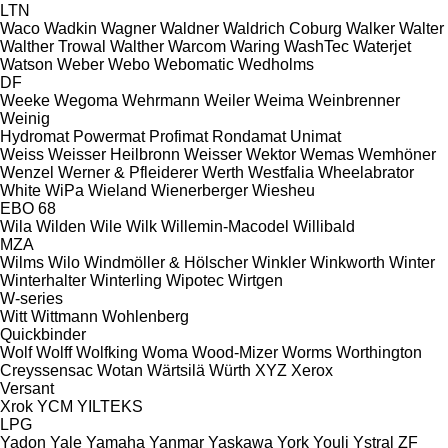
LTN
Waco
Wadkin
Wagner
Waldner
Waldrich Coburg
Walker
Walter
Walther Trowal
Walther
Warcom
Waring
WashTec
Waterjet
Watson
Weber
Webo
Webomatic
Wedholms
DF
Weeke
Wegoma
Wehrmann
Weiler
Weima
Weinbrenner
Weinig
Hydromat
Powermat
Profimat
Rondamat
Unimat
Weiss
Weisser Heilbronn
Weisser
Wektor
Wemas
Wemhöner
Wenzel
Werner & Pfleiderer
Werth
Westfalia
Wheelabrator
White
WiPa
Wieland
Wienerberger
Wiesheu
EBO 68
Wila
Wilden
Wile
Wilk
Willemin-Macodel
Willibald
MZA
Wilms
Wilo
Windmöller & Hölscher
Winkler
Winkworth
Winter
Winterhalter
Winterling
Wipotec
Wirtgen
W-series
Witt
Wittmann
Wohlenberg
Quickbinder
Wolf
Wolff
Wolfking
Woma
Wood-Mizer
Worms
Worthington
Creyssensac
Wotan
Wärtsilä
Würth
XYZ
Xerox
Versant
Xrok
YCM
YILTEKS
LPG
Yadon
Yale
Yamaha
Yanmar
Yaskawa
York
Youli
Ystral
ZF