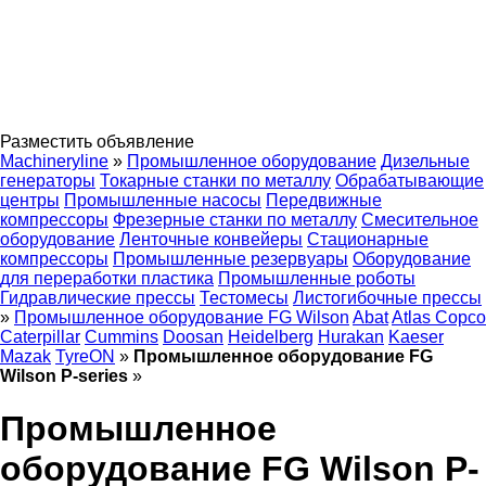
Разместить объявление
Machineryline
»
Промышленное оборудование
Дизельные
генераторы
Токарные станки по металлу
Обрабатывающие
центры
Промышленные насосы
Передвижные
компрессоры
Фрезерные станки по металлу
Смесительное
оборудование
Ленточные конвейеры
Стационарные
компрессоры
Промышленные резервуары
Оборудование
для переработки пластика
Промышленные роботы
Гидравлические прессы
Тестомесы
Листогибочные прессы
»
Промышленное оборудование FG Wilson
Abat
Atlas Copco
Caterpillar
Cummins
Doosan
Heidelberg
Hurakan
Kaeser
Mazak
TyreON
»
Промышленное оборудование FG
Wilson P-series
»
Промышленное
оборудование FG Wilson P-