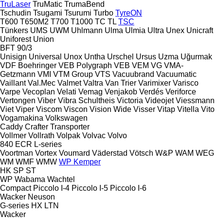
TruLaser
TruMatic
TrumaBend
Tschudin
Tsugami
Tsurumi
Turbo
TyreON
T600
T650M2
T700
T1000
TC
TL
TSC
Tünkers
UMS
UWM
Uhlmann
Ulma
Ulmia
Ultra
Unex
Unicraft
Uniforest
Union
BFT 90/3
Unisign
Universal
Unox
Untha
Urschel
Ursus
Uzma
Uğurmak
VDF Boehringer
VEB Polygraph
VEB
VEM
VG
VMA-
Getzmann
VMI
VTM Group
VTS
Vacuubrand
Vacuumatic
Vaillant
Val.Mec
Valmet
Valtra
Van Trier
Varimixer
Varisco
Varpe
Vecoplan
Velati
Vemag
Venjakob
Verdés
Veriforce
Vertongen
Viber
Vibra Schultheis
Victoria
Videojet
Viessmann
Viet
Viper
Viscom
Viscon
Vision Wide
Visser
Vitap
Vitella
Vito
Vogamakina
Volkswagen
Caddy
Crafter
Transporter
Vollmer
Vollrath
Volpak
Volvac
Volvo
840
ECR
L-series
Voortman
Vortex
Voumard
Väderstad
Vötsch
W&P
WAM
WEG
WM
WMF
WMW
WP Kemper
HK
SP
ST
WP
Wabama
Wachtel
Compact
Piccolo I-4
Piccolo I-5
Piccolo I-6
Wacker Neuson
G-series
HX
LTN
Wacker