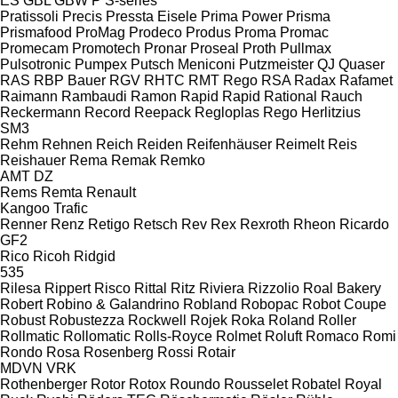
ES
GBL
GBW
P
S-series
Pratissoli
Precis
Pressta Eisele
Prima Power
Prisma
Prismafood
ProMag
Prodeco
Produs
Proma
Promac
Promecam
Promotech
Pronar
Proseal
Proth
Pullmax
Pulsotronic
Pumpex
Putsch Meniconi
Putzmeister
QJ
Quaser
RAS
RBP Bauer
RGV
RHTC
RMT Rego
RSA
Radax
Rafamet
Raimann
Rambaudi
Ramon
Rapid
Rapid
Rational
Rauch
Reckermann
Record
Reepack
Regloplas
Rego Herlitzius
SM3
Rehm
Rehnen
Reich
Reiden
Reifenhäuser
Reimelt
Reis
Reishauer
Rema
Remak
Remko
AMT
DZ
Rems
Remta
Renault
Kangoo
Trafic
Renner
Renz
Retigo
Retsch
Rev
Rex
Rexroth
Rheon
Ricardo
GF2
Rico
Ricoh
Ridgid
535
Rilesa
Rippert
Risco
Rittal
Ritz
Riviera
Rizzolio
Roal Bakery
Robert
Robino & Galandrino
Robland
Robopac
Robot Coupe
Robust
Robustezza
Rockwell
Rojek
Roka
Roland
Roller
Rollmatic
Rollomatic
Rolls-Royce
Rolmet
Roluft
Romaco
Romi
Rondo
Rosa
Rosenberg
Rossi
Rotair
MDVN
VRK
Rothenberger
Rotor
Rotox
Roundo
Rousselet Robatel
Royal