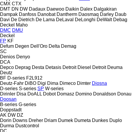
CMX
CTX
DMT
DN
DW
Dadaux
Daewoo
Daikin
Dalex
Dalgakiran
Dampak
Danfoss
Danobat
Dantherm
Daosmaq
Darley
Daub
Davi
De Dietrich
De Lama
DeLaval
DeLonghi
DeWalt
Debag
Deckel Maho
DMC
DMU
Deckel
FP
KF
Defum
Degen
Dell'Oro
Delta
Demag
SC
Denios
Denyo
DCA
Depco
Deprag
Desta
Detasis
Detroit Diesel
Detroit
Deuma
Deutz
BF
D-series
F2L912
Deutz-Fahr
DiBO
Digi
Dima
Dimeco
Dimter
Diosna
D-series
S-series
SP
W-series
Dirinler
Disa
DoALL
Dobot
Domasz
Domino
Donaldson
Donau
Doosan
B-series
G-series
Doppstadt
AK
DW
DZ
Dorin
Downs
Dreher
Driam
Dumek
Dumeta
Dunkes
Duplo
Durma
Dustcontrol
DC