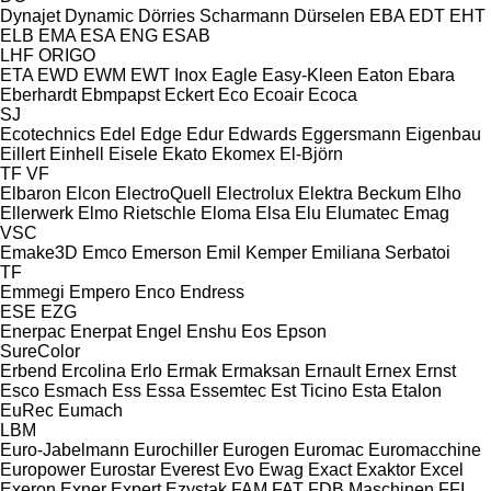
Dynajet
Dynamic
Dörries Scharmann
Dürselen
EBA
EDT
EHT
ELB
EMA
ESA ENG
ESAB
LHF
ORIGO
ETA
EWD
EWM
EWT Inox
Eagle
Easy-Kleen
Eaton
Ebara
Eberhardt
Ebmpapst
Eckert
Eco
Ecoair
Ecoca
SJ
Ecotechnics
Edel
Edge
Edur
Edwards
Eggersmann
Eigenbau
Eillert
Einhell
Eisele
Ekato
Ekomex
El-Björn
TF
VF
Elbaron
Elcon
ElectroQuell
Electrolux
Elektra Beckum
Elho
Ellerwerk
Elmo Rietschle
Eloma
Elsa
Elu
Elumatec
Emag
VSC
Emake3D
Emco
Emerson
Emil Kemper
Emiliana Serbatoi
TF
Emmegi
Empero
Enco
Endress
ESE
EZG
Enerpac
Enerpat
Engel
Enshu
Eos
Epson
SureColor
Erbend
Ercolina
Erlo
Ermak
Ermaksan
Ernault
Ernex
Ernst
Esco
Esmach
Ess
Essa
Essemtec
Est Ticino
Esta
Etalon
EuRec
Eumach
LBM
Euro-Jabelmann
Eurochiller
Eurogen
Euromac
Euromacchine
Europower
Eurostar
Everest
Evo
Ewag
Exact
Exaktor
Excel
Exeron
Exner
Expert
Ezystak
FAM
FAT
FDB Maschinen
FFI