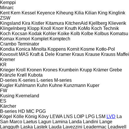
Kemppi
Minarc
Kent
Kern
Kessel
Keyence
Kiheung
Kilia
Kilian
King
Kinglink
ZSW
Kingsland
Kira
Kistler
Kitamura
KitchenAid
Kjellberg
Klieverik
Klingelnberg
Klopp
Knoll
Knorr
Knuth
KoMo
Koch Technik
Koch
Kocsan
Kodak
Kohler
Koike
Kolb
Kolbe
Kolbus
Komatsu
Komax
Komori
Komplet
Komptech
Crambo
Terminator
Kondia
Konica Minolta
Koppens
Kornit
Kosme
Kotło-Pol
Kovosvit MAS
Kraft & Dele
Kramer
Kraus
Krause
Krauss Maffei
Kremer
KR
Krieger
Kroll
Kronen
Krones
Krumbein
Krupp
Krämer Grebe
Kränzle
Krøll
Kubota
D-series
K-series
L-series
M-series
Kugler
Kuhlmann
Kuhn
Kuhne
Kunzmann
Kuper
FW
Kusing
Kverneland
ES
Kärcher
B-series
HD
MIC
PGG
Kögel
Kölle
König
Kövy
LEWA
LNS
LOIP
LPG
LSM
LVD
La
San Marco
Laetus
Lagun
Lamina
Landa
Landini
Lange
Langguth
Laska
Lastek
Lauda
Lavezzini
Leadermac
Leadwell