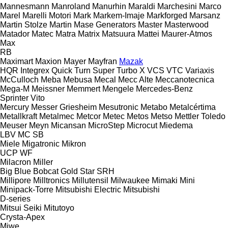
Mannesmann
Manroland
Manurhin
Maraldi
Marchesini
Marco
Marel
Marelli Motori
Mark
Markem-Imaje
Markforged
Marsanz
Martin Stolze
Martin
Mase Generators
Master
Masterwood
Matador
Matec
Matra
Matrix
Matsuura
Mattei
Maurer-Atmos
Max
RB
Maximart
Maxion
Mayer
Mayfran
Mazak
HQR
Integrex
Quick Turn
Super Turbo X
VCS
VTC
Variaxis
McCulloch
Meba
Mebusa
Mecal
Mecc Alte
Meccanotecnica
Mega-M
Meissner
Memmert
Mengele
Mercedes-Benz
Sprinter
Vito
Mercury
Messer Griesheim
Mesutronic
Metabo
Metalcértima
Metallkraft
Metalmec
Metcor
Metec
Metos
Metso
Mettler Toledo
Meuser
Meyn
Micansan
MicroStep
Microcut
Miedema
LBV
MC
SB
Miele
Migatronic
Mikron
UCP
WF
Milacron
Miller
Big Blue
Bobcat
Gold Star
SRH
Millipore
Milltronics
Millutensil
Milwaukee
Mimaki
Mini
Minipack-Torre
Mitsubishi Electric
Mitsubishi
D-series
Mitsui Seiki
Mitutoyo
Crysta-Apex
Miwe