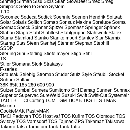
Sinmag
Sirman
Sisu
Sixis
Skan
SlowBeer
Smec
Smeg
Smipack
SoRoTo
Soco System
T-10
Socomec
Sodeca
Sodick
Soehnle
Soenen Hendrik
Soitaab
Solar
Solaris
Sollich
Somab
Sonsuz Makina
Soraluce
Sorma
Sormac
Speck
Spinner
Spitzer
Spomasz
Springer
Spänex
Stabau
Stago
Stahl
Stahlfest
Stahlgruppe
Stahlwerk
Stalex
Stama
Stamford
Stanko
Stankoimport
Stanley
Star
Starmix
Starrag
Stas
Steen
Stenhøj
Stenner
Stephan
Stephill
SSDP
Sterling Sihi
Sterling
Stiefelmayer
Stiga
Stihl
TS
Stiler
Stomana
Stork
Stratasys
F-series
Strausak
Striebig
Stromab
Studer
Stulz
Style
Stäubli
Stöckel
Suhner
Sullair
38K
65K
185
260
600
900
Sulzer
Sumbel
Sumera
Sumitomo SHI Demag
Sunnen
Sunnex
Superior
Supervac
SureWeld
Suzuki
Swift
Swift-Cut
Systemair
TAD
TBT
TCI Cutting
TCM
TGM
TICAB
TKS
TLS
TMAK
Makina
CookieMAK
PastryMAK
TMCI Padovan
TOS Hostivař
TOS Kuřim
TOS Olomouc
TOS
Svitavy
TOS Varnsdorf
TOS
Tajmac-ZPS
Takamaz
Takisawa
Takumi
Talsa
Tamutom
Tank
Tank
Tatra