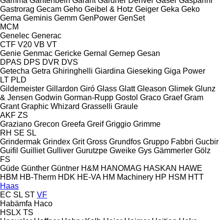
Gamma
Gantenbein
Garant
Gardner Denver
Gaser
Gasparini
Gastrorag
Gecam
Geho
Geibel & Hotz
Geiger
Geka
Geko
Gema
Geminis
Gemm
GenPower
GenSet
MCM
Genelec
Generac
CTF
V20
VB
VT
Genie
Genmac
Gericke
Gernal
Gernep
Gesan
DPAS
DPS
DVR
DVS
Getecha
Getra
Ghiringhelli
Giardina
Gieseking
Giga Power
LT
PLD
Gildemeister
Gillardon
Giró
Glass
Glatt
Gleason
Glimek
Glunz
& Jensen
Godwin
Gorman-Rupp
Gostol
Graco
Graef
Gram
Grant
Graphic Whizard
Grasselli
Graule
AKF
ZS
Graziano
Grecon
Greefa
Greif
Griggio
Grimme
RH
SE
SL
Grindermak
Grindex
Grit
Gross
Grundfos
Gruppo Fabbri
Gucbir
Guifil
Guilliet
Gulliver
Gurutzpe
Gweike
Gys
Gämmerler
Gölz
FS
Güde
Günther
Güntner
H&M
HANOMAG
HASKAN
HAWE
HBM
HB‑Therm
HDK
HE-VA
HM Machinery
HP
HSM
HTT
Haas
EC
SL
ST
VF
Habämfa
Haco
HSLX
TS