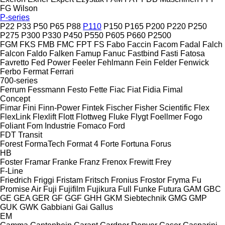
FG Wilson
P-series
P22
P33
P50
P65
P88
P110
P150
P165
P200
P220
P250
P275
P300
P330
P450
P550
P605
P660
P2500
FGM
FKS
FMB
FMC
FPT
FS
Fabo
Faccin
Facom
Fadal
Falch
Falcon
Faldo
Falken
Famup
Fanuc
Fastbind
Fasti
Fatosa
Favretto
Fed Power
Feeler
Fehlmann
Fein
Felder
Fenwick
Ferbo
Fermat
Ferrari
700-series
Ferrum
Fessmann
Festo
Fette
Fiac
Fiat
Fidia
Fimal
Concept
Fimar
Fini
Finn-Power
Fintek
Fischer
Fisher Scientific
Flex
FlexLink
Flexlift
Flott
Flottweg
Fluke
Flygt
Foellmer
Fogo
Foliant
Fom Industrie
Fomaco
Ford
FDT
Transit
Forest
FormaTech
Format 4
Forte
Fortuna
Forus
HB
Foster
Framar
Franke
Franz
Frenox
Frewitt
Frey
F-Line
Friedrich
Friggi
Fristam
Fritsch
Fronius
Frostor
Fryma
Fu
Promise Air
Fuji
Fujifilm
Fujikura
Full
Funke
Futura
GAM
GBC
GE
GEA
GER
GF
GGF
GHH
GKM Siebtechnik
GMG
GMP
GUK
GWK
Gabbiani
Gai
Gallus
EM