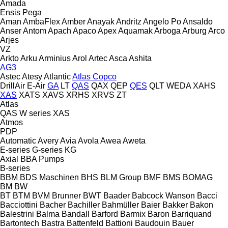
Amada
Ensis
Pega
Aman
AmbaFlex
Amber
Anayak
Andritz
Angelo Po
Ansaldo
Anser
Antom
Apach
Apaco
Apex
Aquamak
Arboga
Arburg
Arco
Arjes
VZ
Arkto
Arku
Arminius
Arol
Artec
Asca
Ashita
AG3
Astec
Atesy
Atlantic
Atlas Copco
DrillAir
E-Air
GA
LT
QAS
QAX
QEP
QES
QLT
WEDA
XAHS
XAS
XATS
XAVS
XRHS
XRVS
ZT
Atlas
QAS
W series
XAS
Atmos
PDP
Automatic
Avery
Avia
Avola
Awea
Aweta
E-series
G-series
KG
Axial
BBA Pumps
B-series
BBM
BDS Maschinen
BHS
BLM Group
BMF
BMS
BOMAG
BM
BW
BT
BTM
BVM Brunner
BWT
Baader
Babcock Wanson
Bacci
Bacciottini
Bacher
Bachiller
Bahmüller
Baier
Bakker
Bakon
Balestrini
Balma
Bandall
Barford
Barmix
Baron
Barriquand
Bartontech
Bastra
Battenfeld
Battioni
Baudouin
Bauer