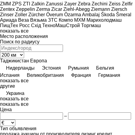
ZMM
ZPS
ZTI
Zalkin
Zanussi
Zayer
Zebra
Zechini
Zeiss
Zelfir
Zentex
Zeppelin
Zerma
Zicar
Ziehl-Abegg
Ziemann
Ziersch
Zinser
Zoller
Zürcher
Överum
Özarma Ambalaj
Škoda
Šmeral
Ариада
Веза
Вязьма
ЗТС
Компо
МХМ
Марихолодмаш
ПищТех
Росс
Схід
ТехноМашСтрой
Торгмаш
показать все
Место расположения
Поиск по радиусу
Таджикистан
Европа
Нидерланды
Эстония
Румыния
Бельгия
Испания
Великобритания
Франция
Германия
показать все
другие
Украина
показать все
показать все
Цена
–
Тип объявления
продажа
аукцион
от производителя
лизинг
кредит