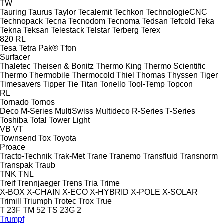
TW
Tauring
Taurus
Taylor
Tecalemit
Techkon
TechnologieCNC
Technopack
Tecna
Tecnodom
Tecnoma
Tedsan
Tefcold
Teka
Tekna
Teksan
Telestack
Telstar
Terberg
Terex
820
RL
Tesa
Tetra Pak®
Tfon
Surfacer
Thaletec
Theisen & Bonitz
Thermo King
Thermo Scientific
Thermo
Thermobile
Thermocold
Thiel
Thomas
Thyssen
Tiger
Timesavers
Tipper Tie
Titan
Tonello
Tool-Temp
Topcon
RL
Tornado
Tornos
Deco
M-Series
MultiSwiss
Multideco
R-Series
T-Series
Toshiba
Total
Tower Light
VB
VT
Townsend
Tox
Toyota
Proace
Tracto-Technik
Trak-Met
Trane
Tranemo
Transfluid
Transnorm
Transpak
Traub
TNK
TNL
Treif
Trennjaeger
Trens
Tria
Trime
X-BOX
X-CHAIN
X-ECO
X-HYBRID
X-POLE
X-SOLAR
Trimill
Triumph
Trotec
Trox
True
T 23F
TM 52
TS 23G 2
Trumpf