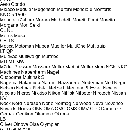
Aero
Condo
Mixaco
Modular
Mogensen
Molteni
Mondiale
Monforts
KNC 5 1500
Monnier+Zahner
Morara
Morbidelli
Moretti Forni
Moretto
Morgana
Mori Seiki
CL
NL
Morris
Mosa
GE
TS
Mosca
Motoman
Mubea
Mueller
MultiOne
Multiquip
LT
QP
Multivac
Multiweigh
Muratec
MD
MT
MW
Mäder Pressen
Mössner
Müller Martini
Müller
Müro
NGK
NKO
Machines
Nabertherm
Nagel
Citoborma
Multinak S
Nagema
Nakamura
Nardini
Nazzareno
Nederman
Neff
Negri
Nelson
Netmak
Netstal
Netzsch
Neuman & Esser
Newtec
Nicolas
Nieros
Nikkiso
Nikon
Nilfisk
Nilpeter
Nirotech
Nissan
NV
Nock
Nord
Nordson
Norje
Normag
Norwood
Nova
Novenco
Nowicki
Nuova
OKK
OMA
OMC
OMS
OMV
OTC Daihen
OTT
Oemak
Oerlikon
Okamoto
Okuma
LB
Oliver
Olnova
Olsa
Olympian
GEH
GEP
XQE