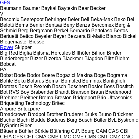
GFS
Baumann
Baumer
Baykal
Baytekin
Bear
Becker
VT
Becomix
Beerepoot
Behringer
Beier
Beil
Beka-Mak
Beko
Bell
Belotti
Bema
Benier
Bentsai
Beny
Benza
Bercomex
Berg &
Schmid
Berg
Bergmann
Berkel
Bernardo
Bertolaso
Bertos
Bertuetti
Betico
Beyeler
Beyer
Bezzera
Bi-Matic
Bianco
Bickel
Biegemaster
Biesse
Rover
Skipper
Big Red
Biglia
Bijlsma Hercules
Billhöfer
Billion
Binder
Binderberger
Bitzer
Bizerba
Blackmer
Blagdon
Blitz
Blohm
Bobcat
PA
Bobst
Bode
Bodor
Boere
Bogazici Makina
Boge
Bograma
Bohle
Boku
Bolarus
Bomar
Bombled
Bominox
Bonfiglioli
Boratas
Bosch Rexroth
Bosch
Boschert
Bosfor
Boss
Bostitch
Bot RVS
Boy
Brabender
Brandt
Branson
Braun
Bredenoord
Brehmer
Breitner
Brema
Breston
Bridgeport
Brio Ultrasonics
Briquetting Technology
Britec
Airpure
Britecpure
Broadcrown
Brodpol
Brother
Bruderer
Bruks
Bruno
Brückner
Bucher
Buchi
Budde
Buderus
Burg
Busch
Butler
BvL
Bystronic
BySprint Fiber
Bäuerle
Bühler
Bürkle
Bütfering
C.P. Bourg
CAM
CAS
CBI
CEIA
CFS
CFT
CMA
CMB
CMC
CME
CMS
CMT
CMZ
CNC