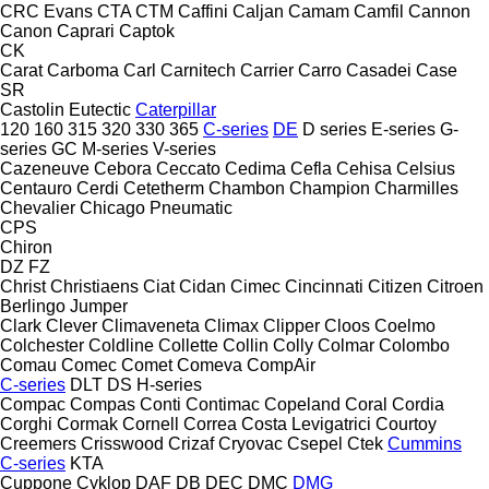
CRC Evans
CTA
CTM
Caffini
Caljan
Camam
Camfil
Cannon
Canon
Caprari
Captok
CK
Carat
Carboma
Carl
Carnitech
Carrier
Carro
Casadei
Case
SR
Castolin Eutectic
Caterpillar
120
160
315
320
330
365
C-series
DE
D series
E-series
G-
series
GC
M-series
V-series
Cazeneuve
Cebora
Ceccato
Cedima
Cefla
Cehisa
Celsius
Centauro
Cerdi
Cetetherm
Chambon
Champion
Charmilles
Chevalier
Chicago Pneumatic
CPS
Chiron
DZ
FZ
Christ
Christiaens
Ciat
Cidan
Cimec
Cincinnati
Citizen
Citroen
Berlingo
Jumper
Clark
Clever
Climaveneta
Climax
Clipper
Cloos
Coelmo
Colchester
Coldline
Collette
Collin
Colly
Colmar
Colombo
Comau
Comec
Comet
Comeva
CompAir
C-series
DLT
DS
H-series
Compac
Compas
Conti
Contimac
Copeland
Coral
Cordia
Corghi
Cormak
Cornell
Correa
Costa Levigatrici
Courtoy
Creemers
Crisswood
Crizaf
Cryovac
Csepel
Ctek
Cummins
C-series
KTA
Cuppone
Cyklop
DAF
DB
DEC
DMC
DMG