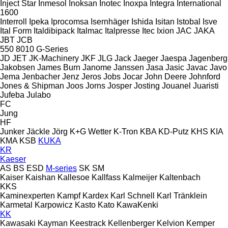
Inject Star
Inmesol
Inoksan
Inotec
Inoxpa
Integra
International
1600
Interroll
Ipeka
Iprocomsa
Isernhäger
Ishida
Isitan
Istobal
Isve
Ital Form
Italdibipack
Italmac
Italpresse
Itec
Ixion
JAC
JAKA
JBT
JCB
550
8010
G-Series
JD
JET
JK-Machinery
JKF
JLG
Jack
Jaeger
Jaespa
Jagenberg
Jakobsen
James Burn
Janome
Janssen
Jasa
Jasic
Javac
Javo
Jema
Jenbacher
Jenz
Jeros
Jobs
Jocar
John Deere
Johnford
Jones & Shipman
Joos
Jorns
Josper
Josting
Jouanel
Juaristi
Jufeba
Julabo
FC
Jung
HF
Junker
Jäckle
Jörg
K+G Wetter
K-Tron
KBA
KD-Putz
KHS
KIA
KMA
KSB
KUKA
KR
Kaeser
AS
BS
ESD
M-series
SK
SM
Kaiser
Kaishan
Kallesoe
Kallfass
Kalmeijer
Kaltenbach
KKS
Kaminexperten
Kampf
Kardex
Karl Schnell
Karl Tränklein
Karmetal
Karpowicz
Kasto
Kato
KawaKenki
KK
Kawasaki
Kayman
Keestrack
Kellenberger
Kelvion
Kemper