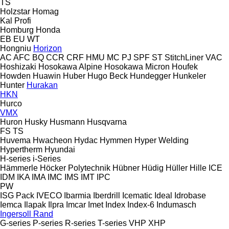
TS
Holzstar
Homag
Kal
Profi
Homburg
Honda
EB
EU
WT
Hongniu
Horizon
AC
AFC
BQ
CCR
CRF
HMU
MC
PJ
SPF
ST
StitchLiner
VAC
Hoshizaki
Hosokawa Alpine
Hosokawa Micron
Houfek
Howden
Huawin
Huber
Hugo Beck
Hundegger
Hunkeler
Hunter
Hurakan
HKN
Hurco
VMX
Huron
Husky
Husmann
Husqvarna
FS
TS
Huvema
Hwacheon
Hydac
Hymmen
Hyper Welding
Hypertherm
Hyundai
H-series
i-Series
Hämmerle
Höcker Polytechnik
Hübner
Hüdig
Hüller Hille
ICE
IDM
IKA
IMA
IMC
IMS
IMT
IPC
PW
ISG Pack
IVECO
Ibarmia
Iberdrill
Icematic
Ideal
Idrobase
Iemca
Ilapak
Ilpra
Imcar
Imet
Index
Index-6
Indumasch
Ingersoll Rand
G-series
P-series
R-series
T-series
VHP
XHP