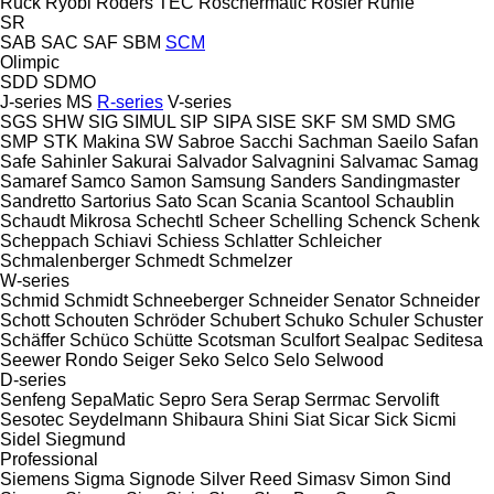
Ruck
Ryobi
Röders TEC
Röschermatic
Rösler
Rühle
SR
SAB
SAC
SAF
SBM
SCM
Olimpic
SDD
SDMO
J-series
MS
R-series
V-series
SGS
SHW
SIG
SIMUL
SIP
SIPA
SISE
SKF
SM
SMD
SMG
SMP
STK Makina
SW
Sabroe
Sacchi
Sachman
Saeilo
Safan
Safe
Sahinler
Sakurai
Salvador
Salvagnini
Salvamac
Samag
Samaref
Samco
Samon
Samsung
Sanders
Sandingmaster
Sandretto
Sartorius
Sato
Scan
Scania
Scantool
Schaublin
Schaudt Mikrosa
Schechtl
Scheer
Schelling
Schenck
Schenk
Scheppach
Schiavi
Schiess
Schlatter
Schleicher
Schmalenberger
Schmedt
Schmelzer
W-series
Schmid
Schmidt
Schneeberger
Schneider Senator
Schneider
Schott
Schouten
Schröder
Schubert
Schuko
Schuler
Schuster
Schäffer
Schüco
Schütte
Scotsman
Sculfort
Sealpac
Seditesa
Seewer Rondo
Seiger
Seko
Selco
Selo
Selwood
D-series
Senfeng
SepaMatic
Sepro
Sera
Serap
Serrmac
Servolift
Sesotec
Seydelmann
Shibaura
Shini
Siat
Sicar
Sick
Sicmi
Sidel
Siegmund
Professional
Siemens
Sigma
Signode
Silver Reed
Simasv
Simon
Sind