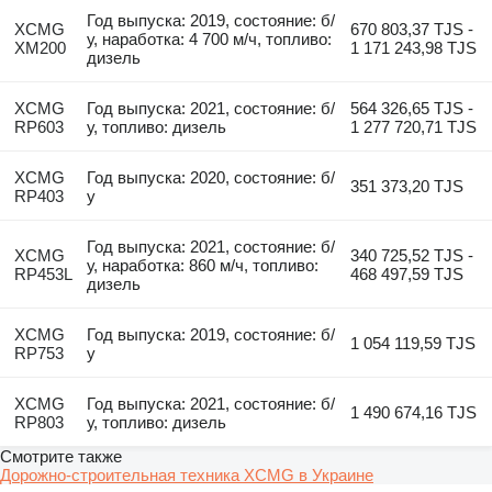
Год выпуска: 2019, состояние: б/
XCMG
670 803,37 TJS -
у, наработка: 4 700 м/ч, топливо:
XM200
1 171 243,98 TJS
дизель
XCMG
Год выпуска: 2021, состояние: б/
564 326,65 TJS -
RP603
у, топливо: дизель
1 277 720,71 TJS
XCMG
Год выпуска: 2020, состояние: б/
351 373,20 TJS
RP403
у
Год выпуска: 2021, состояние: б/
XCMG
340 725,52 TJS -
у, наработка: 860 м/ч, топливо:
RP453L
468 497,59 TJS
дизель
XCMG
Год выпуска: 2019, состояние: б/
1 054 119,59 TJS
RP753
у
XCMG
Год выпуска: 2021, состояние: б/
1 490 674,16 TJS
RP803
у, топливо: дизель
Смотрите также
Дорожно-строительная техника XCMG в Украине