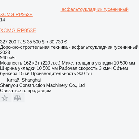
асфальтоукладчик гусеничный
XCMG RP953E
14
XCMG RP953E
327 200 TJS
35 500 $
≈ 30 730 €
Дорожно-строительная техника - асфальтоукладчик гусеничный
2023
940 м/ч
Мощность
162 кВт (220 л.с.)
Макс. толщина укладки
10 500 мм
Ширина укладки
10 500 мм
Рабочая скорость
3 км/ч
Объем
бункера
15 м³
Производительность
900 т/ч
Китай, Shanghai
Shenyou Construction Machinery Co., Ltd
Связаться с продавцом