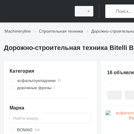
Machineryline
Строительная техника
Дорожно-строительна
Дорожно-строительная техника Bitelli 
Категория
16 объявл
асфальтоукладчики
дорожные фрезы
асфальтоукладчики колесные
асфальтоукладчики гусеничные
Марка
BOMAG
Titan
AFT
VFA
CS