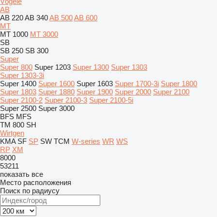
Vögele
AB
AB 220
AB 340
AB 500
AB 600
MT
MT 1000
MT 3000
SB
SB 250
SB 300
Super
Super 800
Super 1203
Super 1300
Super 1303
Super 1303-3i
Super 1400
Super 1600
Super 1603
Super 1700-3i
Super 1800
Super 1803
Super 1880
Super 1900
Super 2000
Super 2100
Super 2100-2
Super 2100-3
Super 2100-5i
Super 2500
Super 3000
BFS
MFS
TM 800 SH
Wirtgen
KMA
SF
SP
SW
TCM
W-series
WR
WS
RP
XM
8000
53211
показать все
Место расположения
Поиск по радиусу