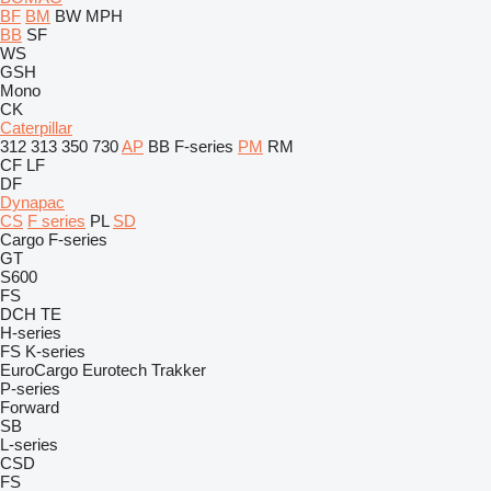
BF
BM
BW
MPH
BB
SF
WS
GSH
Mono
CK
Caterpillar
312
313
350
730
AP
BB
F-series
PM
RM
CF
LF
DF
Dynapac
CS
F series
PL
SD
Cargo
F-series
GT
S600
FS
DCH
TE
H-series
FS
K-series
EuroCargo
Eurotech
Trakker
P-series
Forward
SB
L-series
CSD
FS