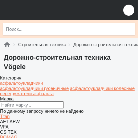
Строительная техника
Дорожно-строительная техни
Дорожно-строительная техника
Vögele
Категория
асфальтоукладчики
асфальтоукладчики гусеничные
асфальтоукладчики колесные
перегружатели асфальта
Марка
По данному запросу ничего не найдено
Titan
AFT
AFW
VFA
CS
TEX
BOMAG