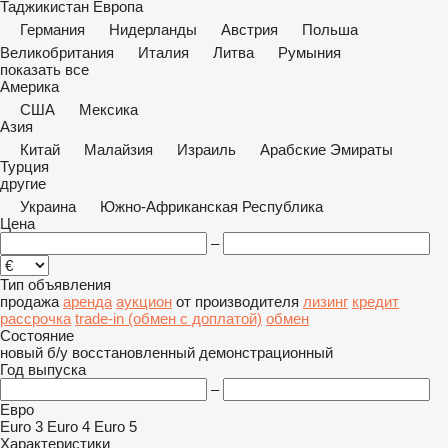
Таджикистан
Европа
Германия
Нидерланды
Австрия
Польша
Великобритания
Италия
Литва
Румыния
показать все
Америка
США
Мексика
Азия
Китай
Малайзия
Израиль
Арабские Эмираты
Турция
другие
Украина
Южно-Африканская Республика
Цена
–
Тип объявления
продажа
аренда
аукцион
от производителя
лизинг
кредит
рассрочка
trade-in (обмен с доплатой)
обмен
Состояние
новый
б/у
восстановленный
демонстрационный
Год выпуска
–
Евро
Euro 3
Euro 4
Euro 5
Характеристики