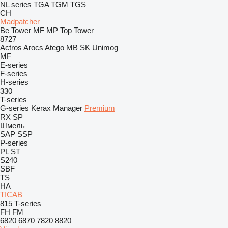
NL series
TGA
TGM
TGS
CH
Madpatcher
Be Tower
MF
MP
Top Tower
8727
Actros
Arocs
Atego
MB
SK
Unimog
MF
E-series
F-series
H-series
330
T-series
G-series
Kerax
Manager
Premium
RX
SP
Шмель
SAP
SSP
P-series
PL
ST
S240
SBF
TS
HA
TICAB
815
T-series
FH
FM
6820
6870
7820
8820