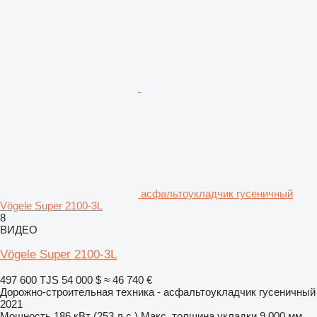
асфальтоукладчик гусеничный
Vögele Super 2100-3L
8
ВИДЕО
Vögele Super 2100-3L
497 600 TJS
54 000 $
≈ 46 740 €
Дорожно-строительная техника - асфальтоукладчик гусеничный
2021
Мощность
186 кВт (253 л.с.)
Макс. толщина укладки
9 000 мм