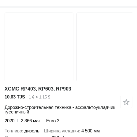
XCMG RP403, RP603, RP903
10,63 TJS
1 €
≈ 1,15 $
Дорожно-строительная техника - асфальтоукладчик
гусеничный
2020
2 366 м/ч
Euro 3
Топливо
дизель
Ширина укладки
4 500 мм