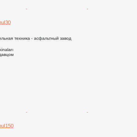
mul30
льная техника - асфальтный завод
kinaları
одавцом
mul150