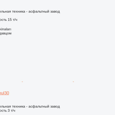
льная техника - асфальтный завод
ость
15 т/ч
kinaları
одавцом
mul30
льная техника - асфальтный завод
ость
3 т/ч