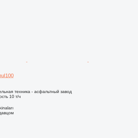
mul100
льная техника - асфальтный завод
ость
10 т/ч
kinaları
одавцом