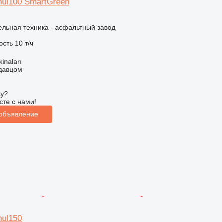
mul100 SmartGreen
льная техника - асфальтный завод
ость
10 т/ч
kinaları
одавцом
ку?
сте с нами!
 объявление
mul150