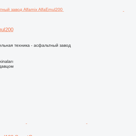
mul200
льная техника - асфальтный завод
kinaları
одавцом