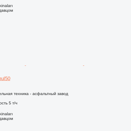
kinaları
одавцом
mul50
льная техника - асфальтный завод
ость
5 т/ч
kinaları
одавцом