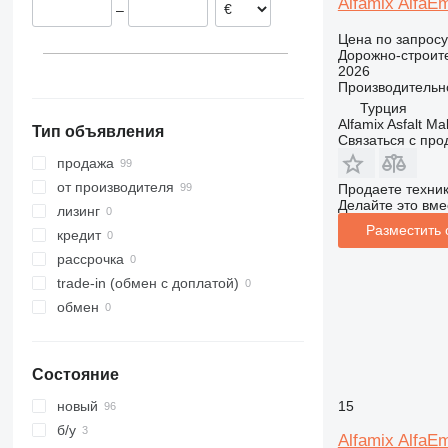
Alfamix AlfaE
–
Цена по запросу
Дорожно-строите
2026
Производительн
Турция
Alfamix Asfalt Ma
Тип объявления
Связаться с пр
продажа
от производителя
Продаете техни
Делайте это вме
лизинг
Разместить
кредит
рассрочка
trade-in (обмен с доплатой)
обмен
Состояние
15
новый
б/у
Alfamix AlfaE