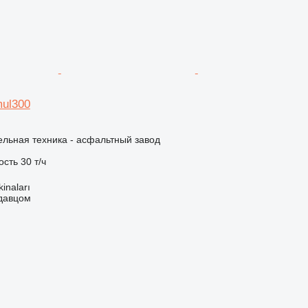
mul300
льная техника - асфальтный завод
ость
30 т/ч
kinaları
одавцом