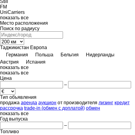
Still
FM
UniCarriers
показать все
Место расположения
Поиск по радиусу
Таджикистан
Европа
Германия
Польша
Бельгия
Нидерланды
Австрия
Испания
показать все
показать все
Цена
–
Тип объявления
продажа
аренда
аукцион
от производителя
лизинг
кредит
рассрочка
trade-in (обмен с доплатой)
обмен
показать все
Год выпуска
–
Топливо