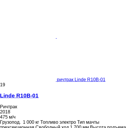
ричтрак Linde R10B-01
19
Linde R10B-01
Ричтрак
2018
475 м/ч
Грузопод.
1 000 кг
Топливо
электро
Тип мачты
трехсекционная
Свободный ход
1 700 мм
Высота подъема