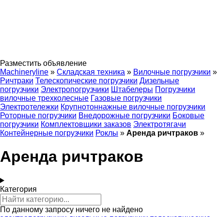
Разместить объявление
Machineryline
»
Складская техника
»
Вилочные погрузчики
»
Ричтраки
Телескопические погрузчики
Дизельные
погрузчики
Электропогрузчики
Штабелеры
Погрузчики
вилочные трехколесные
Газовые погрузчики
Электротележки
Крупнотоннажные вилочные погрузчики
Роторные погрузчики
Внедорожные погрузчики
Боковые
погрузчики
Комплектовщики заказов
Электротягачи
Контейнерные погрузчики
Роклы
»
Аренда ричтраков
»
Аренда ричтраков
Категория
По данному запросу ничего не найдено