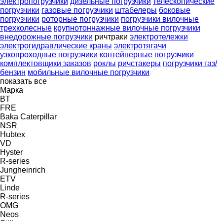
электропогрузчики
дизельные погрузчики
телескопические
погрузчики
газовые погрузчики
штабелеры
боковые
погрузчики
роторные погрузчики
погрузчики вилочные
трехколесные
крупнотоннажные вилочные погрузчики
внедорожные погрузчики
ричтраки
электротележки
электрогидравлические краны
электротягачи
узкопроходные погрузчики
контейнерные погрузчики
комплектовщики заказов
роклы
ричстакеры
погрузчики газ/
бензин
мобильные вилочные погрузчики
показать все
Марка
BT
FRE
Baka
Caterpillar
NSR
Hubtex
VD
Hyster
R-series
Jungheinrich
ETV
Linde
R-series
OMG
Neos