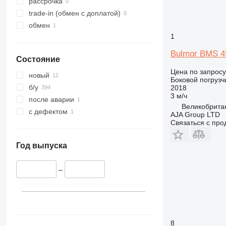
рассрочка
trade-in (обмен с доплатой)
обмен
1
Bulmor BMS 4
Состояние
Цена по запросу
новый
Боковой погрузч
б/у
2018
3 м/ч
после аварии
Великобритан
с дефектом
AJA Group LTD
Связаться с пр
Год выпуска
–
8