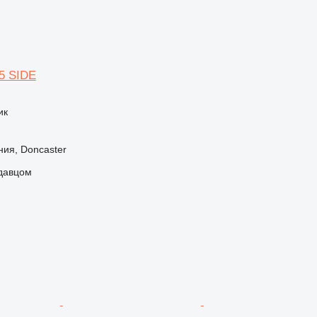
5 SIDE
ик
ия, Doncaster
одавцом