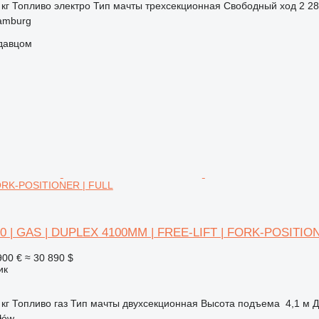
 кг
Топливо
электро
Тип мачты
трехсекционная
Свободный ход
2 2
amburg
одавцом
FORK-POSITIONER | FULL
000 | GAS | DUPLEX 4100MM | FREE-LIFT | FORK-POSITIO
900 €
≈ 30 890 $
ик
 кг
Топливо
газ
Тип мачты
двухсекционная
Высота подъема
4,1 м
Д
łów