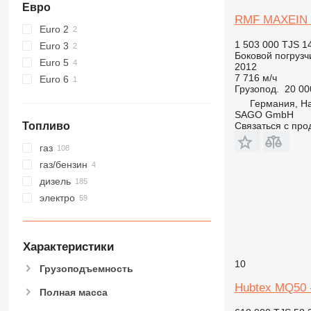
Евро
RMF MAXEIN 
Euro 2
1 503 000 TJS
1
Euro 3
Боковой погрузч
Euro 5
2012
7 716 м/ч
Euro 6
Грузопод.
20 00
Германия, H
SAGO GmbH
Топливо
Связаться с пр
газ
газ/бензин
дизель
электро
Характеристики
10
Грузоподъемность
Hubtex MQ50 -
Полная масса