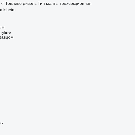
 кг
Топливо
дизель
Тип мачты
трехсекционная
ailsheim
bH
ryline
одавцом
ик