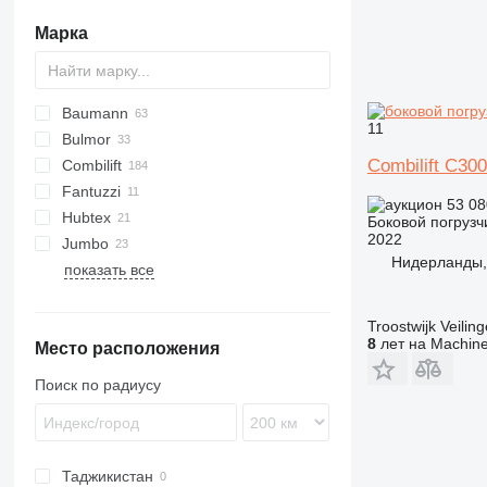
Марка
Baumann
FRE
HT
11
Bulmor
AS
Combilift C30
Combilift
DFQ
Fantuzzi
DX
C-Series
53 08
Hubtex
EMS
SF
Боковой погрузч
2022
Jumbo
EVS
DQ
Нидерланды,
показать все
GS
MQ
JDQ
DCG
BOSS
K-series
LG
Compact
GX
VD
JGQN
DFQ
R-series
HX
Valmar
DSA
S-series
Troostwijk Veiling
8
лет на Machine
Место расположения
Поиск по радиусу
Таджикистан