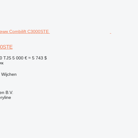
00STE
0 TJS
5 000 €
≈ 5 743 $
ик
 Wijchen
en B.V.
ryline