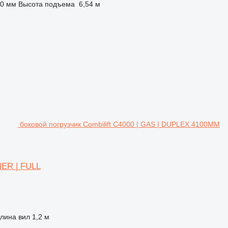
80 мм
Высота подъема
6,54 м
боковой погрузчик Combilift C4000 | GAS | DUPLEX 4100MM
NER | FULL
лина вил
1,2 м