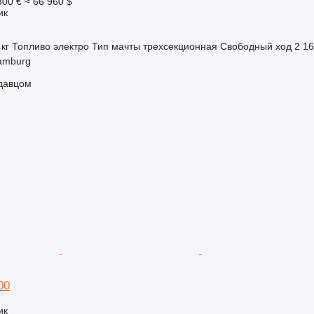
300 €
≈ 66 960 $
ик
 кг
Топливо
электро
Тип мачты
трехсекционная
Свободный ход
2 1
amburg
одавцом
00
ик