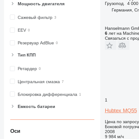
Грузопод.
4 000
Мощность двигателя
Германия, Cr
Сажевый фильтр
Hanselmann Gm
EEV
6
лет на Machine
Связаться с пр
Резервуар AdBlue
Тип КПП
Ретардер
Центральная смазка
Блокировка дифференциала
1
Емкость батареи
Hubtex MQ55
Цена по запросу
Боковой погрузч
Оси
2008
9 984 м/ч