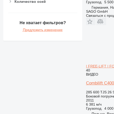
Количество осей
Грузопод.
5 500
Германия, H
SAGO GmbH
Связаться с пр
Не хватает фильтров?
Предложить изменение
| FREE-LIFT | 
40
ВИДЕО
Combilift C4
285 600 TJS
26 
Боковой погрузч
2011
6 381 м/ч
Грузопод.
4 000
Польша, Paw