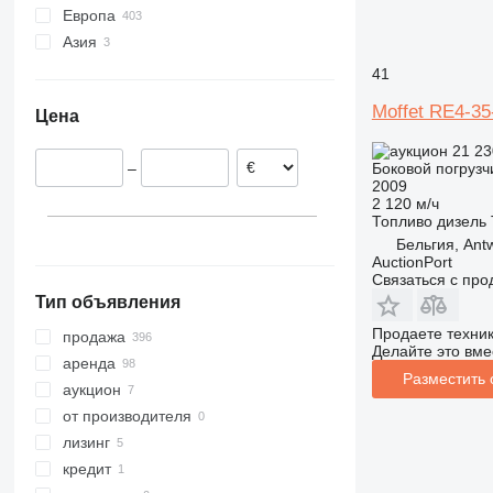
Европа
Азия
Германия
Польша
Китай
41
Великобритания
Азербайджан
Moffet RE4-35
Цена
Нидерланды
Италия
21 23
Боковой погрузч
–
Хорватия
2009
Бельгия
2 120 м/ч
Топливо
дизель
Австрия
Бельгия, Ant
показать все
AuctionPort
Связаться с пр
Тип объявления
Продаете техни
продажа
Делайте это вме
аренда
Разместить
аукцион
от производителя
лизинг
кредит