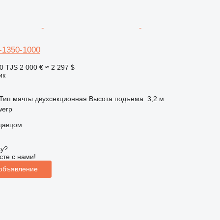
-1350-1000
0 TJS
2 000 €
≈ 2 297 $
ик
Тип мачты
двухсекционная
Высота подъема
3,2 м
werp
одавцом
ку?
сте с нами!
 объявление