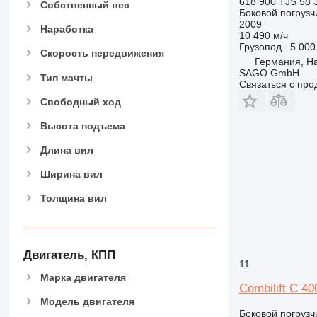
618 900 TJS
58 
Собственный вес
Боковой погрузч
2009
Наработка
10 490 м/ч
Грузопод.
5 000
Скорость передвижения
Германия, H
SAGO GmbH
Тип мачты
Связаться с пр
Свободный ход
Высота подъема
Длина вил
Ширина вил
Толщина вил
Двигатель, КПП
11
Марка двигателя
Combilift C 40
Модель двигателя
Боковой погрузч