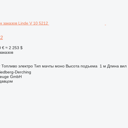
12
0 €
≈ 2 253 $
заказов
г
Топливо
электро
Тип мачты
моно
Высота подъема
1 м
Длина вил
iedberg-Derching
zeuge GmbH
одавцом