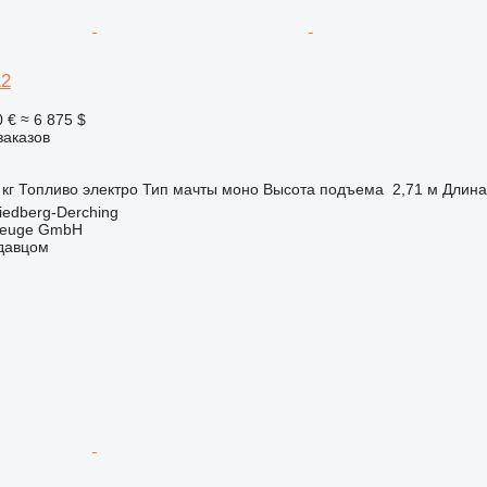
12
0 €
≈ 6 875 $
заказов
 кг
Топливо
электро
Тип мачты
моно
Высота подъема
2,71 м
Длина
iedberg-Derching
zeuge GmbH
одавцом