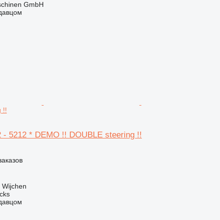
aschinen GmbH
одавцом
 !!
2 - 5212 * DEMO !! DOUBLE steering !!
заказов
 Wijchen
ucks
одавцом