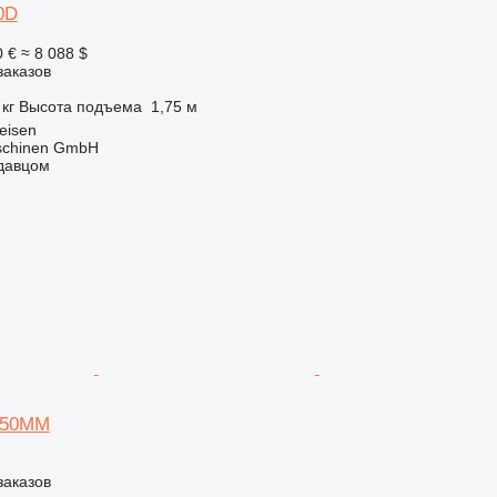
0D
0 €
≈ 8 088 $
заказов
 кг
Высота подъема
1,75 м
eisen
aschinen GmbH
одавцом
2150MM
заказов