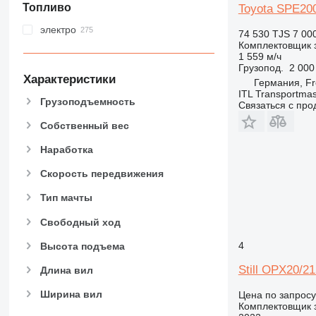
Топливо
Toyota SPE20
электро
74 530 TJS
7 00
Комплектовщик 
1 559 м/ч
Грузопод.
2 000
Характеристики
Германия, Fr
ITL Transportm
Грузоподъемность
Связаться с пр
Собственный вес
Наработка
Скорость передвижения
Тип мачты
Свободный ход
4
Высота подъема
Still OPX20/
Длина вил
Ширина вил
Цена по запросу
Комплектовщик 