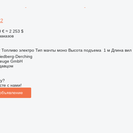
12
0 €
≈ 2 253 $
заказов
г
Топливо
электро
Тип мачты
моно
Высота подъема
1 м
Длина вил
iedberg-Derching
zeuge GmbH
одавцом
ку?
сте с нами!
 объявление