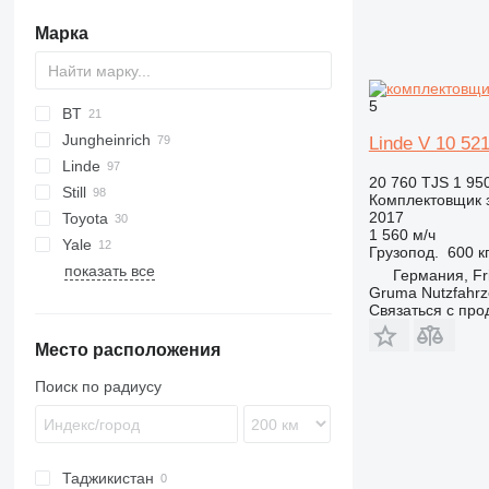
Марка
5
BT
Jungheinrich
LPE
GPC
CBD
CBD
K-series
DSP
Linde V 10 52
Linde
OME 100
RT
CJD
R-series
ECE
20 760 TJS
1 95
Still
OP 1000 HSE
SP
EKM
D-series
Комплектовщик 
2017
Toyota
OSE
WT
EKS
K-series
COP
1 560 м/ч
Yale
P-series
ERE
L-series
CX
SPE
Грузопод.
600 к
показать все
SWE
ESE
N-series
EK
MO
Германия, Fr
Gruma Nutzfahr
P-series
EXD
MP
Связаться с пр
S-series
EXG
Место расположения
T-series
EXH
V-series
EXU
Поиск по радиусу
W-series
FXH
LTX
MX
Таджикистан
OPX