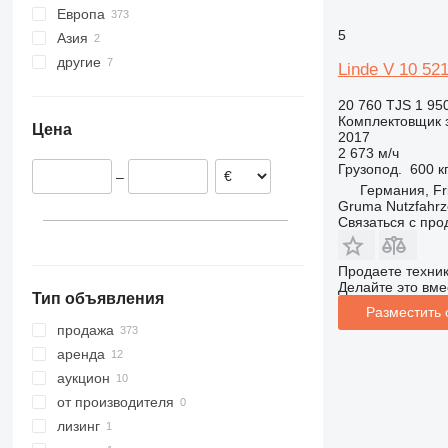
Европа
OXV
5
Азия
Германия
другие
Нидерланды
Узбекистан
Linde V 10 52
Испания
Азербайджан
Аргентина
20 760 TJS
1 95
Великобритания
Украина
Комплектовщик 
Цена
Польша
2017
2 673 м/ч
Эстония
Грузопод.
600 к
–
Хорватия
Германия, Fr
Gruma Nutzfahr
Франция
Связаться с пр
показать все
Продаете техни
Делайте это вме
Тип объявления
Разместить
продажа
аренда
аукцион
от производителя
лизинг