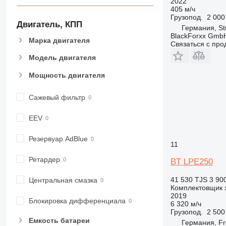
2022
405 м/ч
Грузопод.
2 000
Двигатель, КПП
Германия, St
BlackForxx Gmb
Марка двигателя
Связаться с пр
Модель двигателя
Мощность двигателя
Сажевый фильтр
EEV
Резервуар AdBlue
11
Ретардер
BT LPE250
41 530 TJS
3 90
Центральная смазка
Комплектовщик 
2019
Блокировка дифференциала
6 320 м/ч
Грузопод.
2 500
Емкость батареи
Германия, Fr