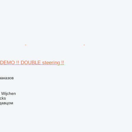
* DEMO !! DOUBLE steering !!
заказов
 Wijchen
ucks
одавцом