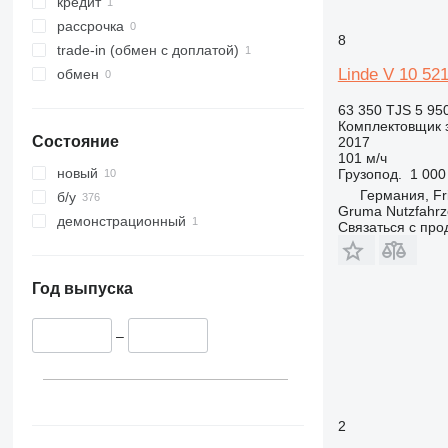
кредит
рассрочка
8
trade-in (обмен с доплатой)
Linde V 10 52
обмен
63 350 TJS
5 95
Комплектовщик 
Состояние
2017
101 м/ч
новый
Грузопод.
1 000
Германия, Fr
б/у
Gruma Nutzfahr
демонстрационный
Связаться с пр
Год выпуска
–
2