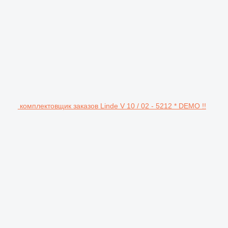
комплектовщик заказов Linde V 10 / 02 - 5212 * DEMO !!