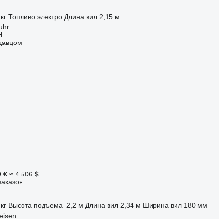
 кг
Топливо
электро
Длина вил
2,15 м
uhr
H
одавцом
0 €
≈ 4 506 $
заказов
 кг
Высота подъема
2,2 м
Длина вил
2,34 м
Ширина вил
180 мм
eisen