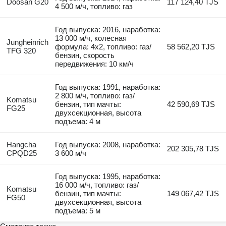
Doosan G20
117 124,40 TJS
4 500 м/ч, топливо: газ
Год выпуска: 2016, наработка:
13 000 м/ч, колесная
Jungheinrich
формула: 4x2, топливо: газ/
58 562,20 TJS
TFG 320
бензин, скорость
передвижения: 10 км/ч
Год выпуска: 1991, наработка:
2 800 м/ч, топливо: газ/
Komatsu
бензин, тип мачты:
42 590,69 TJS
FG25
двухсекционная, высота
подъема: 4 м
Hangcha
Год выпуска: 2008, наработка:
202 305,78 TJS
CPQD25
3 600 м/ч
Год выпуска: 1995, наработка:
16 000 м/ч, топливо: газ/
Komatsu
бензин, тип мачты:
149 067,42 TJS
FG50
двухсекционная, высота
подъема: 5 м