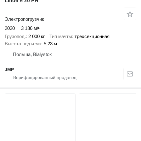
Linde E 20 PH
Электропогрузчик
2020
3 186 м/ч
Грузопод.
2 000 кг
Тип мачты
трехсекционная
Высота подъема
5,23 м
Польша, Białystok
JMP