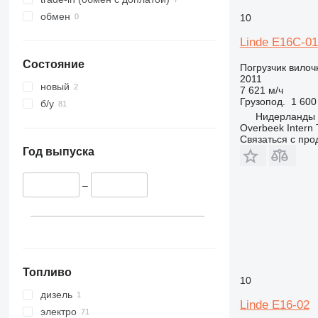
обмен
10
Linde E16C-01
Состояние
Погрузчик вило
2011
новый
7 621 м/ч
Грузопод.
1 600
б/у
Нидерланды
Overbeek Intern 
Связаться с пр
Год выпуска
–
Топливо
10
дизель
Linde E16-02
электро