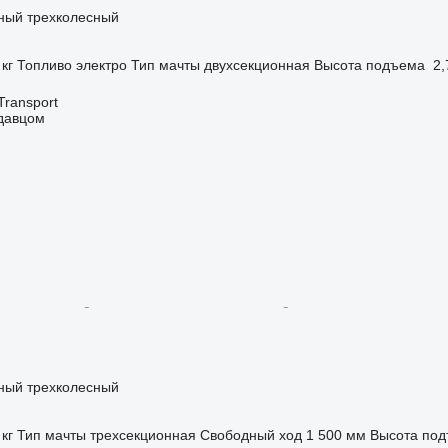
чный трехколесный
 кг
Топливо
электро
Тип мачты
двухсекционная
Высота подъема
2,
Transport
одавцом
чный трехколесный
 кг
Тип мачты
трехсекционная
Свободный ход
1 500 мм
Высота по