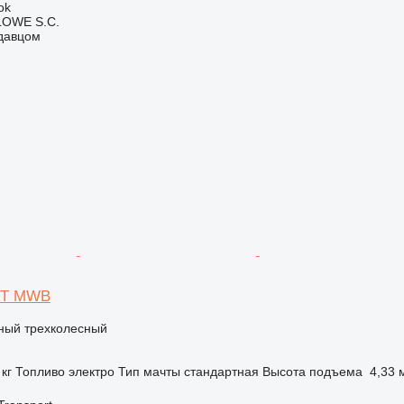
ok
OWE S.C.
одавцом
XNT MWB
чный трехколесный
 кг
Топливо
электро
Тип мачты
стандартная
Высота подъема
4,33 