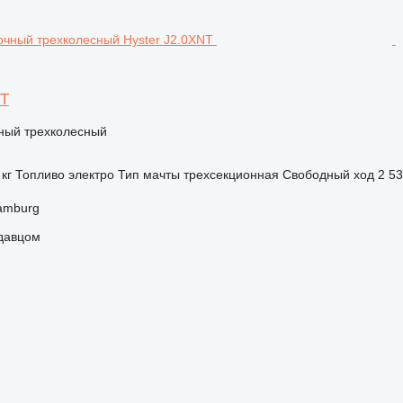
NT
чный трехколесный
 кг
Топливо
электро
Тип мачты
трехсекционная
Свободный ход
2 5
amburg
одавцом