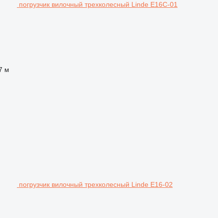
погрузчик вилочный трехколесный Linde E16C-01
7 м
погрузчик вилочный трехколесный Linde E16-02