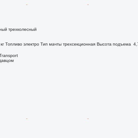
чный трехколесный
 кг
Топливо
электро
Тип мачты
трехсекционная
Высота подъема
4,
Transport
одавцом