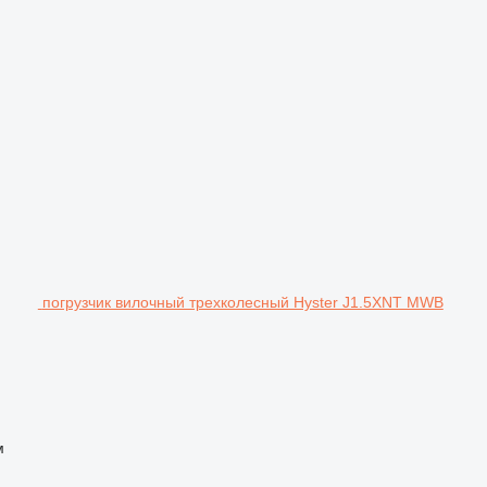
погрузчик вилочный трехколесный Hyster J1.5XNT MWB
м