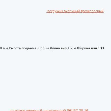
погрузчик вилочный трехколесный
30 мм
Высота подъема
6,95 м
Длина вил
1,2 м
Ширина вил
100
погрузчик вилочный трехколесный Still RX 20-16