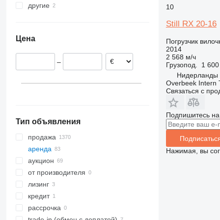
другие
Германия
10
Нидерланды
Аргентина
Still RX 20-16
Польша
Цена
Бельгия
Погрузчик вило
2014
Австрия
2 568 м/ч
–
Испания
Грузопод.
1 600
Нидерланды
Overbeek Intern 
Связаться с пр
Подпишитесь на
Тип объявления
продажа
Подписатьс
аренда
Нажимая, вы со
аукцион
от производителя
лизинг
кредит
рассрочка
trade-in (обмен с доплатой)