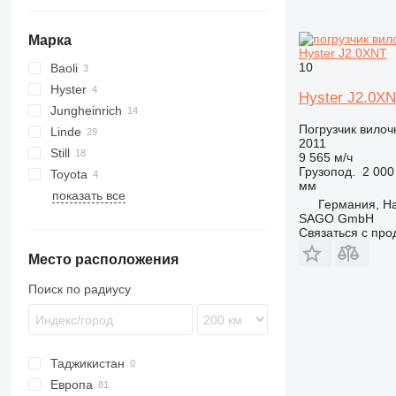
Марка
Hyster J2.0XNT
10
Baoli
Hyster
SC
Hyster J2.0X
Jungheinrich
J-series
Погрузчик вило
Linde
EFG
2011
Still
E-series
LG
9 565 м/ч
Грузопод.
2 000
Toyota
R-series
мм
показать все
RX
ERP
Германия, H
SAGO GmbH
Связаться с пр
Место расположения
Поиск по радиусу
Таджикистан
Европа