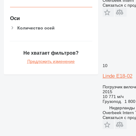
Overbeek Intern 
Связаться с пр
Оси
Количество осей
Не хватает фильтров?
Предложить изменение
10
Linde E18-02
Погрузчик вило
2015
10 771 м/ч
Грузопод.
1 800
Нидерланды
Overbeek Intern 
Связаться с пр