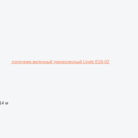
погрузчик вилочный трехколесный Linde E18-02
14 м