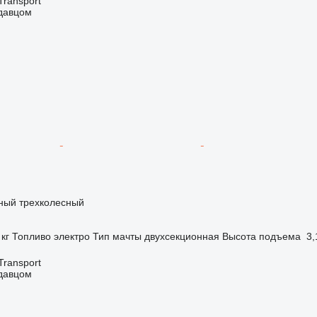
Transport
одавцом
чный трехколесный
 кг
Топливо
электро
Тип мачты
двухсекционная
Высота подъема
3,
Transport
одавцом