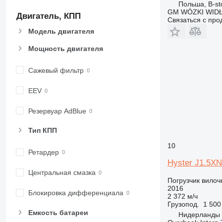
Польша, B-st
GM WÓZKI WIDŁ
Двигатель, КПП
Связаться с пр
Модель двигателя
Мощность двигателя
Сажевый фильтр
EEV
Резервуар AdBlue
Тип КПП
10
Ретардер
Hyster J1.5
Центральная смазка
Погрузчик вило
2016
Блокировка дифференциала
2 372 м/ч
Грузопод.
1 500
Емкость батареи
Нидерланды