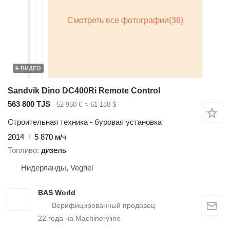
ВИДЕО
Sandvik Dino DC400Ri Remote Control
563 800 TJS
52 950 €
≈ 61 180 $
Строительная техника - буровая установка
2014
5 870 м/ч
Топливо
дизель
Нидерланды, Veghel
BAS World
22
года на Machineryline