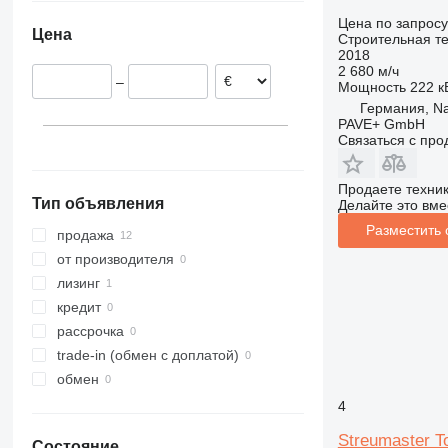
Нидерланды
311
427
3246
LM
XM
Цена по запросу
Цена
Строительная те
312
435S
3369
SD
XP
2018
313
436
3394
XR
2 680 м/ч
–
Мощность
222 кВ
314
437
4069
XS
Германия, N
315
456
4394
XZ
PAVE+ GmbH
316
457
E-series
ZL
Связаться с пр
317
8008
Liftlux
318
8018
Pecolift
Продаете техни
Тип объявления
Делайте это вме
319
8025
Toucan
Разместить
320
8026
продажа
321
8030
от производителя
322
8035
лизинг
323
CT
кредит
324
JS
рассрочка
325
JZ
trade-in (обмен с доплатой)
326
NXT
обмен
329
S-Series
4
330
TM
Streumaster 
Состояние