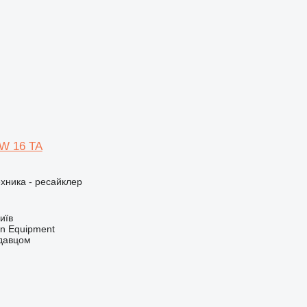
SW 16 TA
хника - ресайклер
иїв
on Equipment
одавцом