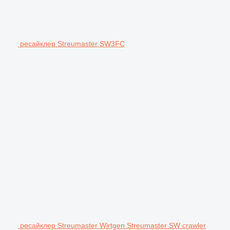
ресайклер Streumaster SW3FC
ресайклер Streumaster Wirtgen Streumaster SW crawler