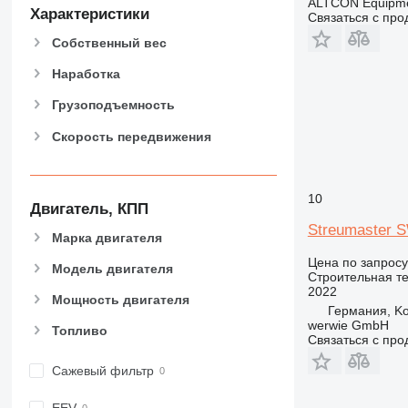
ALTCON Equipm
816
Характеристики
Связаться с пр
826
Собственный вес
906
907
Наработка
908
Грузоподъемность
910
Скорость передвижения
914
918
924
10
926
Двигатель, КПП
928
Streumaster 
Марка двигателя
930
Цена по запросу
Модель двигателя
938
Строительная те
2022
950
Мощность двигателя
Германия, K
953
werwie GmbH
Топливо
955
Связаться с пр
962
Сажевый фильтр
963
966