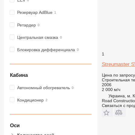
EEV
972
973
Резервуар AdBlue
980
Ретардер
982
988
Центральная смазка
990
992
Блокировка дифференциала
1
AP
C-series
Streumaster 
CB
Кабина
Цена по запросу
CS
Строительная те
2006
D series
Автономный обогреватель
2 000 м/ч
E-series
Украина, м. К
F-series
Кондиционер
Road Constructi
Связаться с пр
GC
IT
M-series
Оси
MH