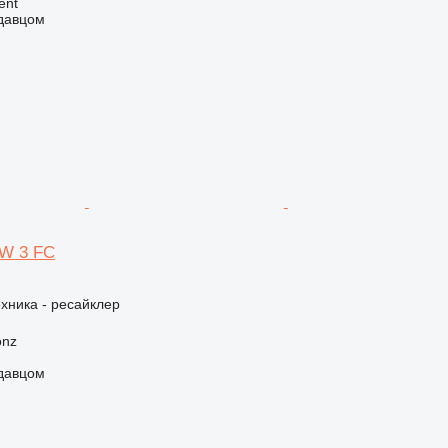
ent
одавцом
SW 3 FC
хника - ресайклер
onz
одавцом