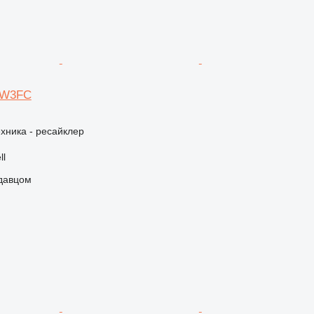
SW3FC
хника - ресайклер
ll
одавцом