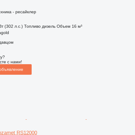
хника - ресайклер
т (302 л.с.)
Топливо
дизель
Объем
16 м³
agold
одавцом
ку?
сте с нами!
 объявление
Tozamet RS12000