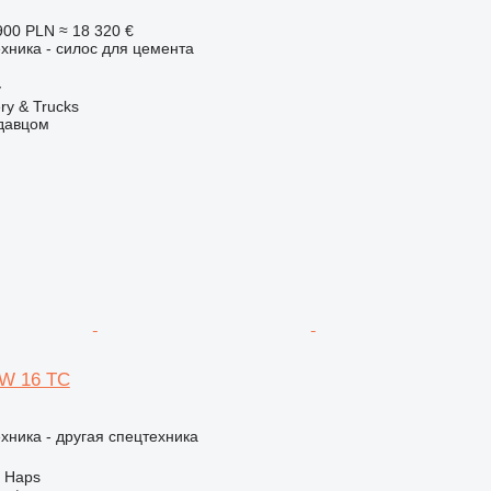
900 PLN
≈ 18 320 €
хника - силос для цемента
y
y & Trucks
одавцом
SW 16 TC
хника - другая спецтехника
 Haps