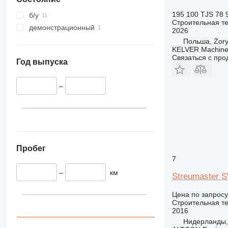
336
VMT
340
Vibromax
195 100 TJS
78 
б/у
Строительная те
345
демонстрационный
2026
349
Польша, Żor
KELVER Machiner
350
Связаться с пр
365
Год выпуска
374
390
–
395
416
420
424
426
Пробег
7
428
430
–
км
Streumaster 
432
Цена по запросу
434
Строительная те
444
2016
589
Нидерланды,