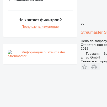
Количество осей
NR
PM
RM
Не хватает фильтров?
22
Предложить изменение
Streumaster 
Цена по запросу
Строительная те
2018
Информация о Streumaster
Германия, Be
amag GmbH
Связаться с пр