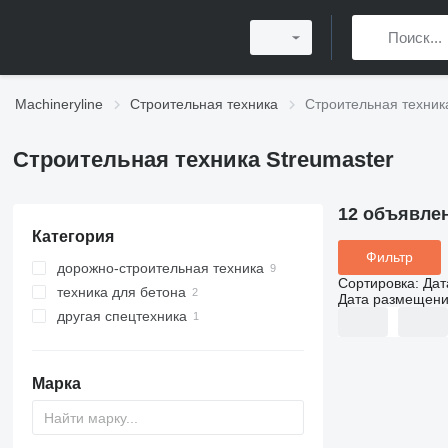
Machineryline
Строительная техника
Строительная техник
Строительная техника Streumaster
12 объявле
Категория
Фильтр
дорожно-строительная техника
Сортировка
:
Дат
техника для бетона
ресайклеры
Дата размещен
другая спецтехника
щебнераспределители
силосы для цемента
Марка