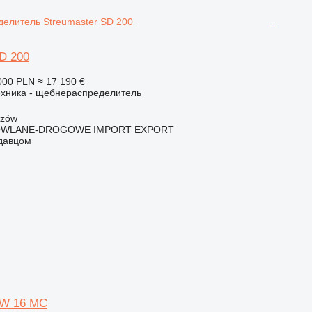
D 200
000 PLN
≈ 17 190 €
ехника - щебнераспределитель
szów
OWLANE-DROGOWE IMPORT EXPORT
одавцом
SW 16 MC