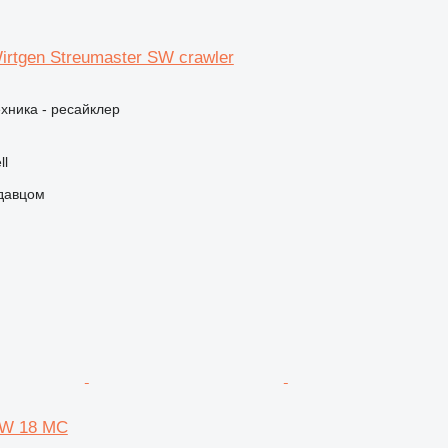
irtgen Streumaster SW crawler
хника - ресайклер
ll
одавцом
SW 18 MC