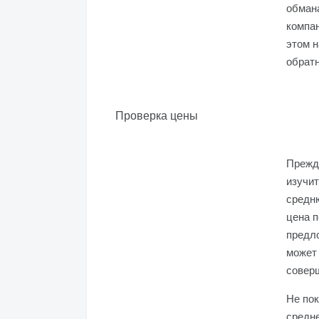
обман
компа
этом н
обратн
Проверка цены
Прежд
изучит
средн
цена 
предло
может 
совер
Не пок
средне