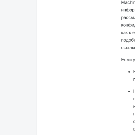
Machi
информ
рассыл
конфи
как к 
подобн
ссылки
Если у