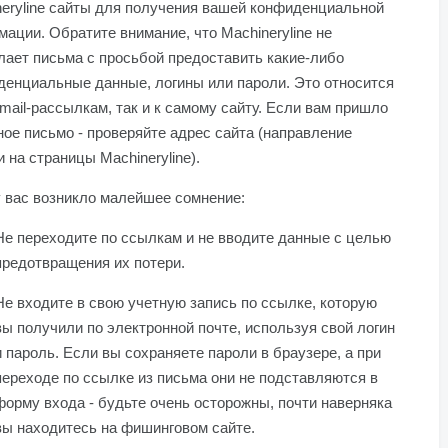
neryline сайты для получения вашей конфиденциальной
ации. Обратите внимание, что Machineryline не
ает письма с просьбой предоставить какие-либо
денциальные данные, логины или пароли. Это относится
email-рассылкам, так и к самому сайту. Если вам пришло
ое письмо - проверяйте адрес сайта (направление
 на страницы Machineryline).
 вас возникло малейшее сомнение:
Не переходите по ссылкам и не вводите данные с целью
предотвращения их потери.
Не входите в свою учетную запись по ссылке, которую
вы получили по электронной почте, используя свой логин
и пароль. Если вы сохраняете пароли в браузере, а при
переходе по ссылке из письма они не подставляются в
форму входа - будьте очень осторожны, почти наверняка
вы находитесь на фишинговом сайте.