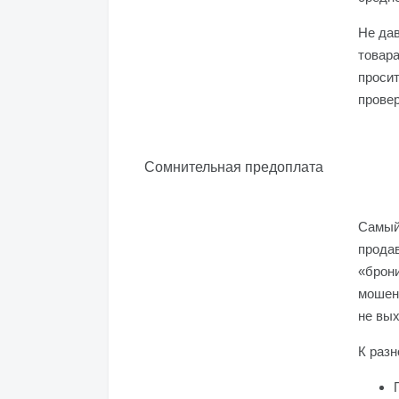
Не дав
товара
просит
провер
Сомнительная предоплата
Самый
прода
«брони
мошен
не вых
К разн