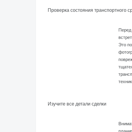
Проверка состояния транспортного с
Перед 
встрет
Это по
фотог
повреж
тщател
трансп
техник
Изучите все детали сделки
Внимат
планир