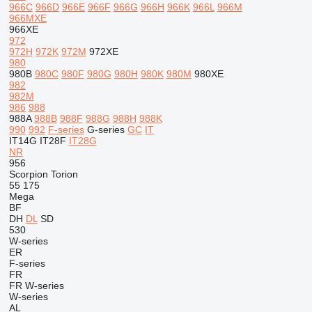
966C
966D
966E
966F
966G
966H
966K
966L
966M
966MXE
966XE
972
972H
972K
972M
972XE
980
980B
980C
980F
980G
980H
980K
980M
980XE
982
982M
986
988
988A
988B
988F
988G
988H
988K
990
992
F-series
G-series
GC
IT
IT14G
IT28F
IT28G
NR
956
Scorpion
Torion
55
175
Mega
BF
DH
DL
SD
530
W-series
ER
F-series
FR
FR
W-series
W-series
AL