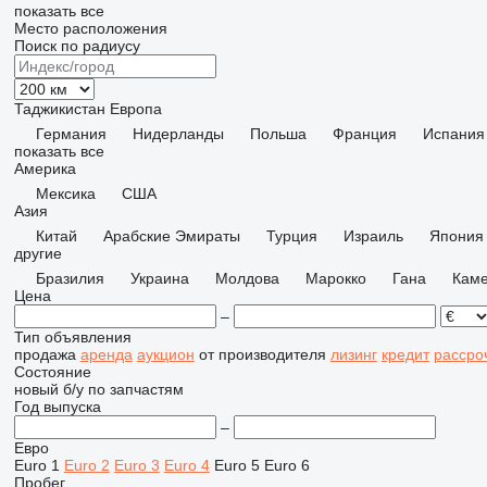
показать все
Место расположения
Поиск по радиусу
Таджикистан
Европа
Германия
Нидерланды
Польша
Франция
Испания
показать все
Америка
Мексика
США
Азия
Китай
Арабские Эмираты
Турция
Израиль
Япония
другие
Бразилия
Украина
Молдова
Марокко
Гана
Кам
Цена
–
Тип объявления
продажа
аренда
аукцион
от производителя
лизинг
кредит
рассро
Состояние
новый
б/у
по запчастям
Год выпуска
–
Евро
Euro 1
Euro 2
Euro 3
Euro 4
Euro 5
Euro 6
Пробег