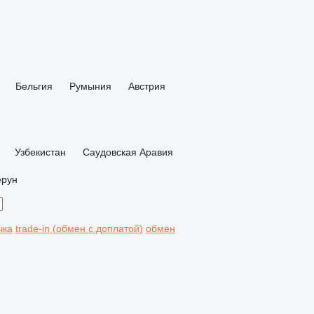
Бельгия
Румыния
Австрия
Узбекистан
Саудовская Аравия
ерун
чка
trade-in (обмен с доплатой)
обмен