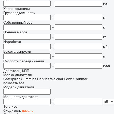
–
км
Характеристики
Грузоподъемность
–
кг
Собственный вес
–
кг
Полная масса
–
кг
Наработка
–
м/ч
Высота выгрузки
–
м
Скорость передвижения
–
км/ч
Двигатель, КПП
Марка двигателя
Caterpillar
Cummins
Perkins
Weichai Power
Yanmar
показать все
Модель двигателя
Мощность двигателя
–
Топливо
биодизель
дизель