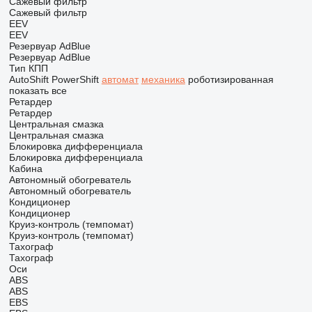
Сажевый фильтр
Сажевый фильтр
EEV
EEV
Резервуар AdBlue
Резервуар AdBlue
Тип КПП
AutoShift
PowerShift
автомат
механика
роботизированная
показать все
Ретардер
Ретардер
Центральная смазка
Центральная смазка
Блокировка дифференциала
Блокировка дифференциала
Кабина
Автономный обогреватель
Автономный обогреватель
Кондиционер
Кондиционер
Круиз-контроль (темпомат)
Круиз-контроль (темпомат)
Тахограф
Тахограф
Оси
ABS
ABS
EBS