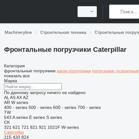
Machineryline
Строительная техника
Строительные погруз
Фронтальные погрузчики Caterpillar
Категория
фронтальные погрузчики
мини-погрузчики
погрузчики гусеничные
показать все
Марка
По данному запросу ничего не найдено
AL
AS
AX
AZ
AR
W series
400 - series
500 - series
600 - series
700 - series
TW
543
A series
E series
S series
CK
321
621
721
821
921
1021F
W-series
Caterpillar
215
420
824