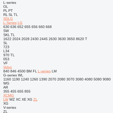
L-series
OL
PL
PT
RL
SL
TL
SDLG
L-Series
LG
630
636
652
655
656
660
668
SW
SKL
TL
1622
2024
2028
2430
2445
2630
3630
3650
8620 T
SL
723
L34
970
TL
053
VF
Volvo
840
846
4500
BM
FL
L-series
LM
G-series
WL
1160
1190
1240
1260
1390
2070
2080
3070
3080
4080
5080
9080
WG
AR
355
455
655
855
XCMG
LW
WZ
XC
XE
XG
ZL
XG
V-series
ZL