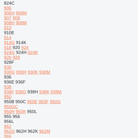
824C
906
906H
906M
907
908
908H
908M
910
910E
914
914G
914K
918
920
924
924G
924H
924K
926
928
928F
930
930G
930H
930K
930M
936
936E
936F
938
938F
938G
938H
938K
938M
950
950B
950C
950E
950F
950G
950GC
950H
950K
950L
955
956
956L
962
962G
962H
962K
962M
966