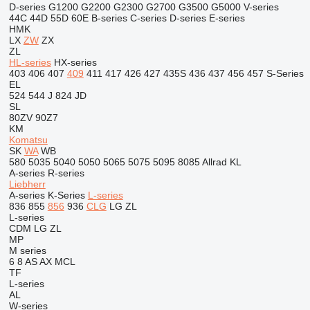
D-series
G1200
G2200
G2300
G2700
G3500
G5000
V-series
44C
44D
55D
60E
B-series
C-series
D-series
E-series
HMK
LX
ZW
ZX
ZL
HL-series
HX-series
403
406
407
409
411
417
426
427
435S
436
437
456
457
S-Series
EL
524
544 J
824
JD
SL
80ZV
90Z7
KM
Komatsu
SK
WA
WB
580
5035
5040
5050
5065
5075
5095
8085
Allrad
KL
A-series
R-series
Liebherr
A-series
K-Series
L-series
836
855
856
936
CLG
LG
ZL
L-series
CDM
LG
ZL
MP
M series
6
8
AS
AX
MCL
TF
L-series
AL
W-series